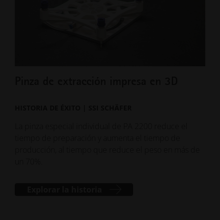
Pinza de extracción impresa en 3D
Mol
mo
HISTORIA DE ÉXITO | SSI SCHÄFER
EST
La pinza especial individual de PA 2200 reduce el
tiempo de preparación y aumenta el tiempo de
Payr
producción, al tiempo que reduce el peso en más de
inge
un 70%.
fabr
pas
con 
Explorar la historia
los 
enva