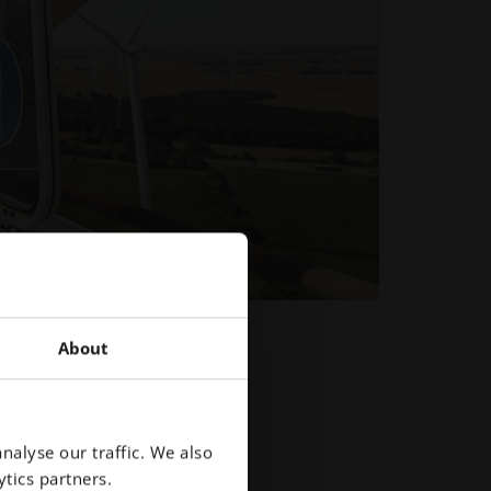
About
nalyse our traffic. We also
tics partners.