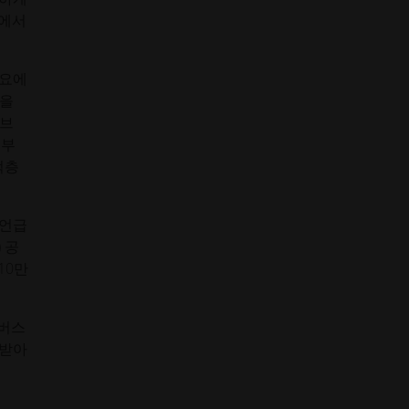
식에서
필요에
움을
티브
 부
적층
 언급
 공
10만
 버스
 받아