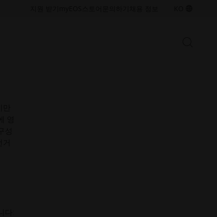
접
접
지원 받기
myEOS
스토어
문의하기
채용 정보
KO
근
근
미칠
성.
성.
대해
새
새
검
창
창
검
색
열
열
색
시
기
기
작
창
열
금속 솔루션
기/
산업용 3D 프린팅 역량을 확장하기
지만
닫
위한 금속 적층 제조 기술 및 소재
에 영
기
를 살펴보세요
 구성
번거
폴리머 솔루션
산업용 3D 프린팅 역량을 확장하기
위한 폴리머 적층 제조 기술 및 소
재를 살펴보세요
니다: