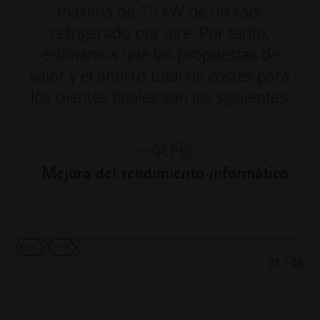
máxima de 15 kW de un rack
refrigerado por aire. Por tanto,
estimamos que las propuestas de
valor y el ahorro total de costes para
los clientes finales son los siguientes:
~40%
Mejora del rendimiento informático
Mostrar
Mostrar
01
/
06
diapositiva
la
anterior
diapositiva
siguiente