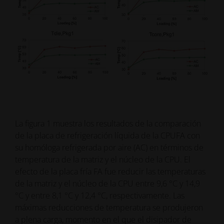
La figura 1 muestra los resultados de la comparación
La f
de la placa de refrigeración líquida de la CPUFA con
por 
su homóloga refrigerada por aire (AC) en términos de
umbr
temperatura de la matriz y el núcleo de la CPU. El
térm
efecto de la placa fría FA fue reducir las temperaturas
GPU
de la matriz y el núcleo de la CPU entre 9,6 °C y 14,9
velo
°C y entre 8,1 °C y 12,4 °C, respectivamente. Las
sobr
máximas reducciones de temperatura se produjeron
hard
a plena carga, momento en el que el disipador de
líqu