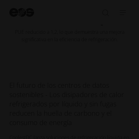
40 % más altas sin limitación.
1.2
Ini
bú
Abrir/cer
Abri
Eficiencia en el uso de la energía (PUE)
la
nave
PUE reducido a 1,2, lo que demuestra una mejora
barra
significativa en la eficiencia de refrigeración.
de
búsqued
El futuro de los centros de datos
sostenibles - Los disipadores de calor
refrigerados por líquido y sin fugas
reducen la huella de carbono y el
consumo de energía
CoolestDC lanza soluciones de refrigeración líquida en