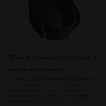
Eficacia de la producción impresa en 3D
Dr
ESTUDIO DE CASO | ATLAS COPCO
EST
Al adoptar la fabricación aditivaFA interna, Atlas Copco
El d
pudo seguir el ritmo de la creciente demanda de
vola
flexibilidad, velocidad y eficiencia y consiguió
tecn
importantes ahorros de costes, redujo los residuos y
un 7
acortó drásticamente los plazos de entrega.