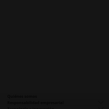
Quiénes somos
Quiénes somos
Responsabilidad empresarial
Qué hacemos
Sostenibilidad