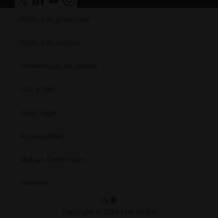
Médica
accesibilidad.opens_new_window
accesibilidad.opens_new_window
accesibilidad.opens_new_window
accesibilidad.opens_new_window
Semiconductores
Política de privacidad
Espacial
Política de cookies
Preferencias de cookies
CGC y TdU
Aviso Legal
Accesibilidad
Marcas Comerciales
Patentes
ES
Copyright © 2026 EOS GmbH