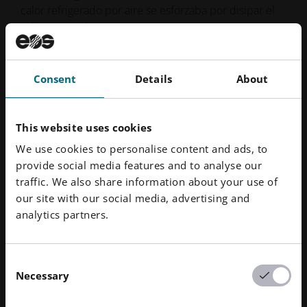
calor refrigerado por aire se esforzaba por disipar el
°C,
calor generado.
rend
Consent
Details
About
Mostrar
Mostrar
01
/
02
diapositiva
la
anterior
diapositiva
This website uses cookies
siguiente
We use cookies to personalise content and ads, to
provide social media features and to analyse our
Ventajas del disipador refrigerado por
traffic. We also share information about your use of
our site with our social media, advertising and
líquido frente al disipador tradicional
analytics partners.
refrigerado por aire
Consent
Necessary
Selection