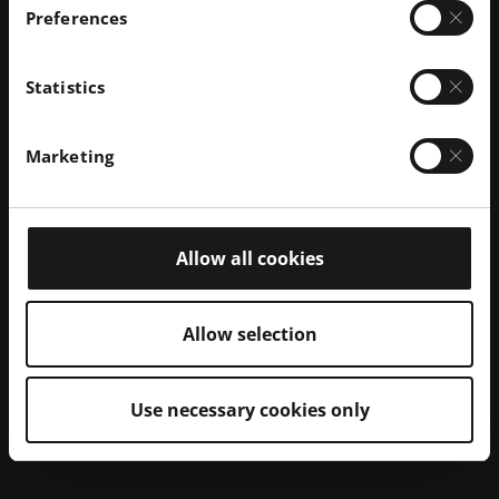
Disipador de
Preferences
Parámetro
Servidor 1U
Statistics
de la CPU a plena carga
90 °C estrang
Tdie
1 750 MHz ac
Marketing
Rendimiento de la GPU a plena carga
5,8 TFlops ac
PUE
1.4
Allow all cookies
Preocupación por las fugas
-
Allow selection
Use necessary cookies only