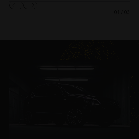
이
다
01
/
03
전
음
슬
슬
라
라
이
이
드
드
보
보
기
기