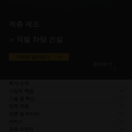
적층 제조
in 직렬 차량 건설
자세히 알아보기
문의하기
회사 소개
회사 개요
기업의 책임
사업 분야
지속 가능성
기술 및 혁신
기업 관리
거버넌스
DMLS
인적 자원
전 세계 사업장
리소스
SLS
채용 정보
언론 및 미디어
AM이란 무엇인가요?
FDR
접
모든 채용 공고
프레스 센터
서비스
빔 쉐이핑
근
로고 및 이미지
소프트웨어
금속 프린터