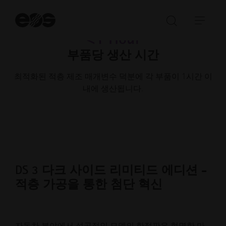
검
색
검
탐
<1 Hour
시
색
색
작
부품당 생산 시간
창
메
열
뉴
최적화된 적층 제조 매개변수 덕분에 각 부품이 1시간 이
기/
열
내에 생산됩니다.
닫
기/
기
닫
기
DS 3 다크 사이드 리미티드 에디션 -
적층 가공을 통한 첨단 혁신
자동차 분야에서 성공적인 모델의 한정판은 현명한 마