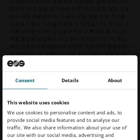
스파르타쿠스3D의 적층 제조 전문성은 설계 엔지니어
링부터 3D 프린팅 최적화에 이르기까지 모든 공정 단계
에서 매우 유용했으며, 그 결과 제품 개발 수명 주기를
단축하고 출시 기간을 단축할 수 있었습니다. 최적의 소
재를 선택함으로써 강성을 보장하고 후처리 후 최고의
부품 품질을 보장하는 데 도움이 되었습니다. "이 혁신
적인 프로젝트의 파트너로 선정된 것은 매우 영광스러
운 일입니다. 이 브랜드는 수년 동안 프랑스 자동차 산
업에서 우아함과 노하우를 충실히 대변해 왔습니다. 이
는 또한 우리의 노력이 보상을 받고 있다는 것을 의미하
며, 스파르타쿠스3D가 연속 생산을 위한 강력한 솔루션
Consent
Details
About
을 제공할 수 있다는 것을 보여줍니다. 우리 작업장에
있는
DMLS 시스템을
사용하면 최고의 부품을 생산할
수 있을 것이라고 확신했습니다."라고 스파르타쿠스3D
This website uses cookies
의 전무 이사 찰스 드 포지(Charles de Forges)는 말합니
We use cookies to personalise content and ads, to
다.
provide social media features and to analyse our
traffic. We also share information about your use of
our site with our social media, advertising and