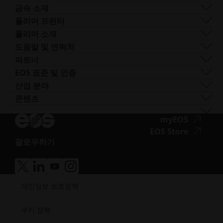
Smart Fusion
성.
기술 서비스
EOS M 290
금속 소재
Digital Foam
새
포스트 프로세싱
EOS M 290 1kW
알루미늄
폴리머 프린터
산업용 3D 프린터
창
AM 컨설팅
EOS M 290-2
코발트 크롬
FORMIGA P 110 Velocis
폴리머 소재
열
트레이닝 및 교육
EOS M 300-4
구리
FORMIGA P 110 FDR
생체 적합성
도움말 및 연락처
기
AM 턴키
EOS M-300-4 1kW
니켈 합금
EOS P3 NEXT
연성
지원 받기
파트너
EOS M 400
기타 스틸
INTEGRA P 450
난연성
문의하기
프로덕션 파트너
EOS 표준 및 인증
EOS M 400-4
특수 금속 재료
EOS P 500
유연성
전시회 및 이벤트
에코시스템 파트너
품질 관리
산업 분야
EOS M4 ONYX
스테인리스 스틸
EOS P 500 FDR
고성능
솔루션 검색기를 사용해 보세요!
혁신 파트너
품질 보증
자동차
콘텐츠
접
AMCM 맞춤형 프린터
티타늄
EOS P 770
다목적
공급업체로 신청하기
기술 파트너
ISO 인증
항공
블로그
근
공구강
뉴스레터
접
myEOS
소비재
팟캐스트
성.opens_new_window
근
접
EOS Store
방어
브이로그
팔로우하기
성.
근
에너지
접
자료실
새
성.
제조
근
성공 사례
창
새
의료
접
접
접
접
성.opens_new_window
열
창
근
근
근
근
반도체
개인정보 보호정책
성.
성.
성.
성.
기
열
우주
새
새
새
새
기
창
창
창
창
쿠키 정책
열
열
열
열