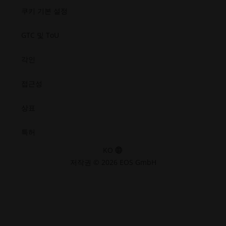
기
기
기
기
쿠키 기본 설정
GTC 및 ToU
각인
접근성
상표
특허
KO
저작권 © 2026 EOS GmbH