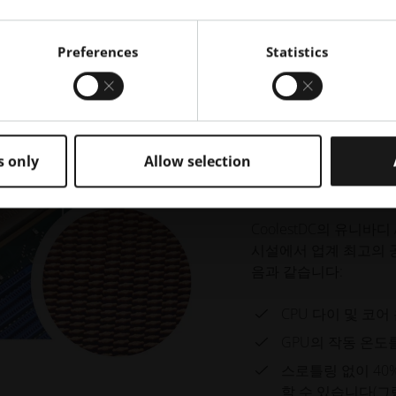
결과
Preferences
Statistics
6bar 이상의 수
다양한 서버 보드에
자 감소.
판 두께, 핀 밀도
s only
Allow selection
다.
CoolestDC의 유니
시설에서 업계 최고의 
음과 같습니다:
CPU 다이 및 코어 
GPU의 작동 온도를
스로틀링 없이 40
할 수 있습니다(그림 