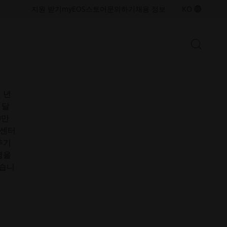
접
접
지원 받기
myEOS
스토어
문의하기
채용 정보
KO
에
근
근
성.
성.
새
새
검
창
창
검
색
열
열
없는
색
시
기
기
작
창
열
 년
금속 솔루션
기/
 달
산업용 3D 프린팅 역량을 확장하기
닫
0만
위한 금속 적층 제조 기술 및 소재
기
를 살펴보세요
터센터
추기
영을
폴리머 솔루션
있습니
산업용 3D 프린팅 역량을 확장하기
위한 폴리머 적층 제조 기술 및 소
재를 살펴보세요