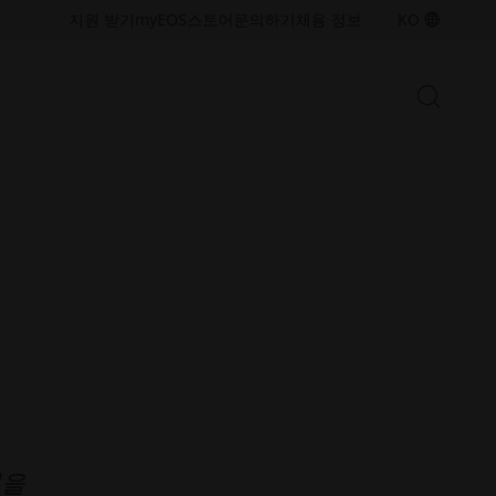
접
접
지원 받기
myEOS
스토어
문의하기
채용 정보
KO
근
근
성.
성.
새
새
검
창
창
검
색
열
열
색
시
기
기
작
창
열
금속 솔루션
기/
산업용 3D 프린팅 역량을 확장하기
닫
위한 금속 적층 제조 기술 및 소재
기
를 살펴보세요
폴리머 솔루션
산업용 3D 프린팅 역량을 확장하기
위한 폴리머 적층 제조 기술 및 소
재를 살펴보세요
템을