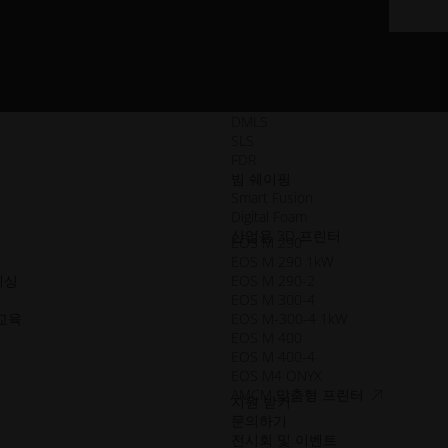
DMLS
SLS
FDR
빔 쉐이핑
Smart Fusion
Digital Foam
산업용 3D 프린터
EOS M 290
EOS M 290 1kW
세싱
EOS M 290-2
EOS M 300-4
교육
EOS M-300-4 1kW
EOS M 400
EOS M 400-4
EOS M4 ONYX
접
AMCM 맞춤형 프린터
지원 받기
근
문의하기
성.opens_ne
전시회 및 이벤트