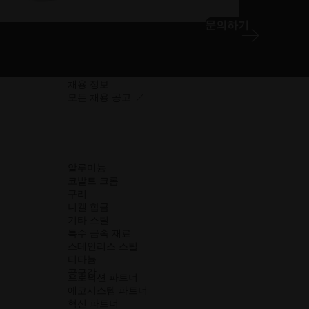
문의하기
채용 정보
접
모든 채용 공고
근
성.
새
창
열
알루미늄
기
코발트 크롬
구리
니켈 합금
기타 스틸
특수 금속 재료
스테인리스 스틸
티타늄
공구강
프로덕션 파트너
에코시스템 파트너
w_window
혁신 파트너