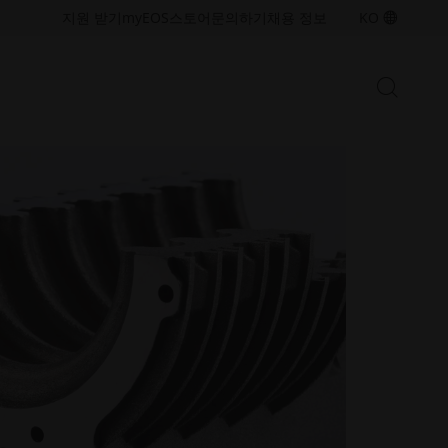
접
접
지원 받기
myEOS
스토어
문의하기
채용 정보
KO
근
근
성.
성.
새
새
검
창
창
검
색
열
열
색
시
기
기
작
창
열
금속 솔루션
기/
산업용 3D 프린팅 역량을 확장하기
닫
위한 금속 적층 제조 기술 및 소재
기
를 살펴보세요
폴리머 솔루션
산업용 3D 프린팅 역량을 확장하기
위한 폴리머 적층 제조 기술 및 소
재를 살펴보세요