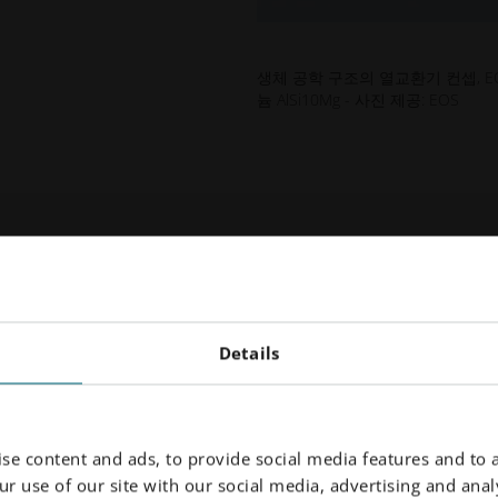
생체 공학 구조의 열교환기 컨셉, EO
늄 AlSi10Mg - 사진 제공: EOS
EOS Tita
Grade 23
Details
티타늄 합금과 EOS M 2
80µm 공정은 제작 속
금 모두 낮은 밀도, 높
se content and ads, to provide social media features and to a
공합니다. 새로운 80µ
r use of our site with our social media, advertising and analy