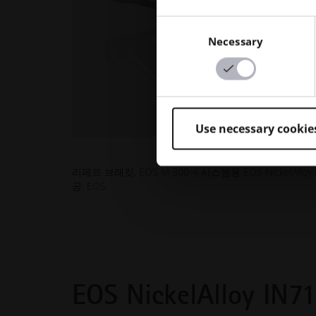
Consent
Necessary
Selection
Use necessary cookie
리페르 브래킷, EOS M 300-4 시스템용 EOS NickelAlloy 
공: EOS
EOS NickelAlloy IN