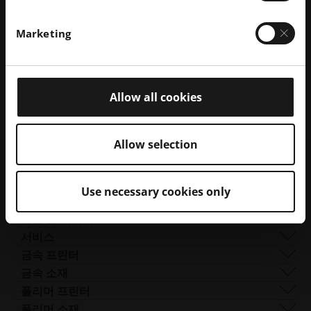
패트릭 보이드
Marketing
마케팅 커뮤니케이션 전문가
+1 801.368.3977
Patrick.Boyd@eos-na.com
Allow all cookies
문의하기
Allow selection
회사 소개
회사 개요
기업의 책임
사업 분야
지속 가능성
기술 및 혁신
Use necessary cookies only
기업 관리
거버넌스
DMLS
인적 자원
전 세계 사업장
리소스
SLS
채용 정보
언론 및 미디어
AM이란 무엇인가요?
FDR
접
모든 채용 공고
프레스 센터
서비스
빔 쉐이핑
근
로고 및 이미지
소프트웨어
금속 프린터
Smart Fusion
성.
기술 서비스
EOS M 290
금속 소재
Digital Foam
새
포스트 프로세싱
EOS M 290 1kW
알루미늄
폴리머 프린터
산업용 3D 프린터
창
AM 컨설팅
EOS M 290-2
코발트 크롬
FORMIGA P 110 Velocis
폴리머 소재