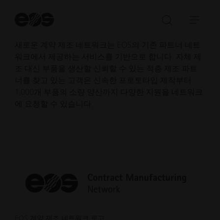
티리얼라이즈
,
올리콘
,
하세나우어 & 헤서
등 7개 파트
너와 함께 구축될 예정입니다. 향후 몇 달 동안 더 많은
검
파트너가 참여하면서 전 세계로 확장될 예정입니다.
색
검
탐
시
색
색
작
새로운 계약 제조 네트워크는 EOS의 기존 파트너 네트
창
메
워크에서 제공하는 서비스를 기반으로 합니다. 자체 제
열
뉴
조 대신 부품을 생산할 신뢰할 수 있는 적층 제조 파트
기/
열
너를 찾고 있는 고객은 신속한 프로토타입 제작부터
닫
기/
1,000개 부품의 소량 양산까지 다양한 지원을 네트워크
기
닫
에 요청할 수 있습니다.
기
EOS 계약 제조 네트워크 로고