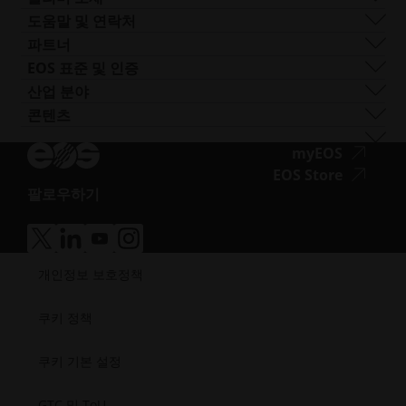
열
트레이닝 및 교육
EOS M 300-4
구리
FORMIGA P 110 FDR
생체 적합성
도움말 및 연락처
기
AM 턴키
EOS M-300-4 1kW
니켈 합금
EOS P3 NEXT
연성
지원 받기
파트너
EOS M 400
기타 스틸
INTEGRA P 450
난연성
문의하기
프로덕션 파트너
EOS 표준 및 인증
EOS M 400-4
특수 금속 재료
EOS P 500
유연성
전시회 및 이벤트
에코시스템 파트너
품질 관리
산업 분야
EOS M4 ONYX
스테인리스 스틸
EOS P 500 FDR
고성능
솔루션 검색기를 사용해 보세요!
혁신 파트너
품질 보증
자동차
콘텐츠
접
AMCM 맞춤형 프린터
티타늄
EOS P 770
다목적
공급업체로 신청하기
기술 파트너
ISO 인증
항공
블로그
근
공구강
뉴스레터
접
myEOS
소비재
팟캐스트
성.opens_new_window
근
접
EOS Store
방어
브이로그
팔로우하기
성.
근
에너지
접
자료실
새
성.
제조
근
성공 사례
창
새
의료
접
접
접
접
성.opens_new_window
열
창
근
근
근
근
반도체
개인정보 보호정책
성.
성.
성.
성.
기
열
우주
새
새
새
새
기
창
창
창
창
쿠키 정책
열
열
열
열
기
기
기
기
쿠키 기본 설정
GTC 및 ToU