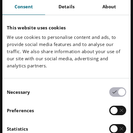
Consent
Details
About
회사 소개
This website uses cookies
We use cookies to personalise content and ads, to
provide social media features and to analyse our
EOS
traffic. We also share information about your use of
EOS는
산업용 3D 프린팅 기술을 통해 전 세계 제조업체
our site with our social media, advertising and
에 책임 있는 제조 솔루션을 제공합니다. 1989년 설립
analytics partners.
된 이 독립 기업은 선구적인 혁신과 지속 가능한 실천을
통해 고품질 생산 효율성을 연결함으로써 제조업의 미
Consent
래를 만들어갈 것입니다. 기계의 플랫폼 기반 디지털 가
Necessary
Selection
치 네트워크와 서비스, 소재, 공정의 종합 포트폴리오를
바탕으로 EOS는 고객의 요구를 충족시키고 지구를 위
해 책임 있게 행동하는 데 깊이 헌신하고 있습니다.
Preferences
그래픽 자료:
EOS 프레스 센터 - 미디어 키트
Statistics
EOS 연락처: