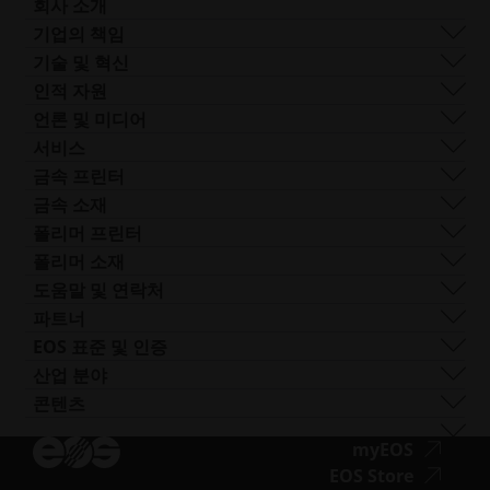
회사 소개
회사 개요
기업의 책임
사업 분야
지속 가능성
기술 및 혁신
기업 관리
거버넌스
DMLS
인적 자원
전 세계 사업장
리소스
SLS
채용 정보
언론 및 미디어
AM이란 무엇인가요?
FDR
접
모든 채용 공고
프레스 센터
서비스
빔 쉐이핑
근
로고 및 이미지
소프트웨어
금속 프린터
Smart Fusion
성.
기술 서비스
EOS M 290
금속 소재
Digital Foam
새
포스트 프로세싱
EOS M 290 1kW
알루미늄
폴리머 프린터
산업용 3D 프린터
창
AM 컨설팅
EOS M 290-2
코발트 크롬
FORMIGA P 110 Velocis
폴리머 소재
열
트레이닝 및 교육
EOS M 300-4
구리
FORMIGA P 110 FDR
생체 적합성
도움말 및 연락처
기
AM 턴키
EOS M-300-4 1kW
니켈 합금
EOS P3 NEXT
연성
지원 받기
파트너
EOS M 400
기타 스틸
INTEGRA P 450
난연성
문의하기
프로덕션 파트너
EOS 표준 및 인증
EOS M 400-4
특수 금속 재료
EOS P 500
유연성
전시회 및 이벤트
에코시스템 파트너
품질 관리
산업 분야
EOS M4 ONYX
스테인리스 스틸
EOS P 500 FDR
고성능
솔루션 검색기를 사용해 보세요!
혁신 파트너
품질 보증
자동차
콘텐츠
접
AMCM 맞춤형 프린터
티타늄
EOS P 770
다목적
공급업체로 신청하기
기술 파트너
ISO 인증
항공
블로그
근
공구강
뉴스레터
접
myEOS
소비재
팟캐스트
성.opens_new_window
근
접
EOS Store
방어
브이로그