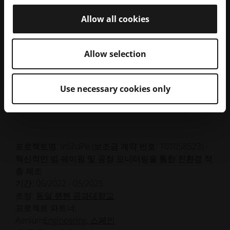
JPG
609.38 kB
IN718)
Allow all cookies
JPG
우주 애플리케이션용 임펠러(재질: IN718)
536.97 kB
Allow selection
Use necessary cookies only
InShaPe 프로필
프로젝트명: InShaPe (보조금 계약 번호: 101058523) -
혁신적인 빔 쉐이핑 및 공정 모니터링을 통한 친환경 적
층 제조
기간: 06/2022 - 05/2025
조정:
독일 뮌헨 공과대학교
프로젝트 파트너:
Aenium
Engineering, 스페인