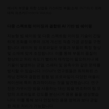
에너지 부문을 위한 산업용 가스터빈 부품(소재: IN718) © 프레
데릭 와츠카(Frederik Watzka)
다중 스펙트럼 이미징과 결합된 AI 기반 빔 쉐이핑
지능형 빔 쉐이핑 및 다중 스펙트럼 이미징 기술이 긴밀
하게 조화를 이루며 크게 개선된 적층 가공 공정을 구현
합니다. 레이저 빔 프로파일은 부품과 부품의 특정 형상
및 소재에 맞게 조정됩니다. 이를 통해 부품의 품질이
향상되고 처리 속도가 빨라져 재작업이 필요하거나 폐
기물이 발생하는 균열, 스패터 및 응축수와 같은 문제를
방지할 수 있습니다. InShaPe 연구원들은 최적화된 스
캐닝 전략과 결합된 링형 빔 프로파일이 다양한 애플리
케이션에 특히 효과적이라는 것을 발견했습니다. 연구
진은 가우시안 빔을 사용하는 대신 빔을 변조하여 링 모
양의 프로파일로 강도를 분산시켜 용융 풀을 생성했습
니다. 이를 통해 보다 안정적인 용융 영역과 보다 균일
한 재료 처리가 가능합니다.