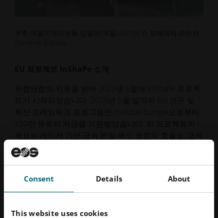
우주 애플리케이션용 임펠러(재질: IN718) © 프레데릭 와츠카
(Frederik Watzka)
EU 프로젝트 InShaPe 소개
유럽연합의 지원을 받아 2022년 6월에 InShaPe 프로젝
트가 시작되었습니다. 2025년 5월 말까지 EU 연구 및
혁신 프레임워크 프로그램인 Horizon Europe으로부터
720만 유로의 자금을 지원받았습니다. 이 프로젝트의
목표는 레이저 기반 금속 분말 베드 융합의 효율성, 경제
성 및 지속 가능성을 개선하고 이를 상업적으로 널리 보
급된 생산 기술로 전환하는 것이었습니다. 이 프로젝트
는 뮌헨 공과대학교가 독일, 프랑스, 이스라엘, 이탈리
Consent
Details
About
아, 네덜란드, 스웨덴, 슬로베니아, 스페인의 다른 10개
파트너와 함께 수행했습니다. 이 프로젝트는 뮌헨 공과
대학교의 레이저 기반 적층 제조 학과장인 카트린 우디
This website uses cookies
교수가 총괄했습니다.