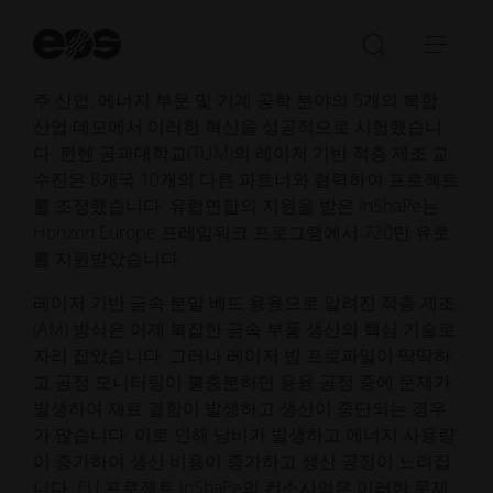
최적화 접근법을 개발했습니다. 이 프로젝트의 목표는
검
이 제조 공정의 효율성, 경제성 및 지속 가능성을 크게
색
검
탐
개선하는 것이었습니다. 프로젝트 파트너들은 항공우
시
색
색
작
주 산업, 에너지 부문 및 기계 공학 분야의 5개의 복합
창
메
산업 데모에서 이러한 혁신을 성공적으로 시험했습니
열
뉴
다. 뮌헨 공과대학교(TUM)의 레이저 기반 적층 제조 교
기/
열
수진은 8개국 10개의 다른 파트너와 협력하여 프로젝트
닫
기/
를 조정했습니다. 유럽연합의 지원을 받은 InShaPe는
기
닫
Horizon Europe 프레임워크 프로그램에서 720만 유로
기
를 지원받았습니다.
레이저 기반 금속 분말 베드 용융으로 알려진 적층 제조
(AM) 방식은 이제 복잡한 금속 부품 생산의 핵심 기술로
자리 잡았습니다. 그러나 레이저 빔 프로파일이 딱딱하
고 공정 모니터링이 불충분하면 용융 공정 중에 문제가
발생하여 재료 결함이 발생하고 생산이 중단되는 경우
가 많습니다. 이로 인해 낭비가 발생하고 에너지 사용량
이 증가하여 생산 비용이 증가하고 생산 공정이 느려집
니다. EU 프로젝트 InShaPe의 컨소시엄은 이러한 문제