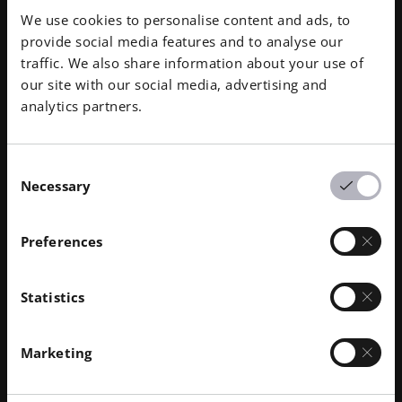
We use cookies to personalise content and ads, to
provide social media features and to analyse our
traffic. We also share information about your use of
our site with our social media, advertising and
다운로드
analytics partners.
효율성, 경제성 및 지속 가능성을 획기적으로
PDF
Consent
개선하여 금속 적층 제조를 강화하는 EU 프로
104.81 kB
Necessary
Selection
젝트 InShaPe
휴대용 전기톱용 엔진 실린더 헤드(재질:
JPG
Preferences
488.50 kB
AlSi10Mg)
JPG
우주 응용 분야용 연소 장치(재료: CuCrNb)
Statistics
420.18 kB
JPG
Marketing
InShaPe 초기 단계 데모(자료: IN718)
576.72 kB
에너지 분야 산업용 가스터빈 부품(소재: