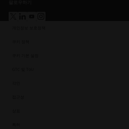
팔로우하기
성.
근
에너지
접
자료실
새
성.
제조
근
성공 사례
창
새
의료
접
접
접
접
성.opens_new_window
열
창
근
근
근
근
반도체
개인정보 보호정책
성.
성.
성.
성.
기
열
우주
새
새
새
새
기
창
창
창
창
쿠키 정책
열
열
열
열
기
기
기
기
쿠키 기본 설정
GTC 및 ToU
각인
접근성
상표
특허