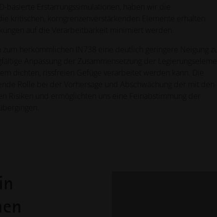
-basierte Erstarrungssimulationen, haben wir die
ie kritischen, korngrenzenverstärkenden Elemente erhalten
rkungen auf die Verarbeitbarkeit minimiert werden.
ch zum herkömmlichen IN738 eine deutlich geringere Neigung z
orgfältige Anpassung der Zusammensetzung der Legierungselem
inem dichten, rissfreien Gefüge verarbeitet werden kann. Die
dende Rolle bei der Vorhersage und Abschwächung der mit den
 Risiken und ermöglichten uns eine Feinabstimmung der
übergingen.
in
hen