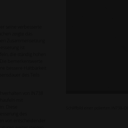
er seine verbesserte
uchen zeigte das
ichen Zusammensetzung
esserung ist
eln, die ständig hohen
. Die bemerkenswerte
ine bessere Haltbarkeit
ebensdauer des Teils
chverhalten von IN738
chaufeln mit
n. Diese
Schliffbild einer polierten IN738-O
rbesserung des
nen von entscheidender
turen weiter steigen.