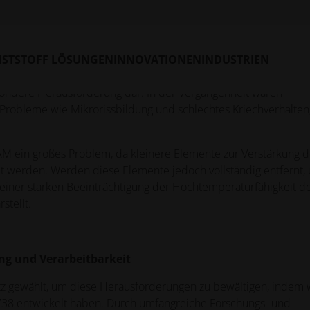
n der additiven Fertigung meistern
zentraler Bedeutung für Branchen, die Werkstoffe benötigen, di
STSTOFF LÖSUNGEN
INNOVATIONEN
INDUSTRIEN
dditive Fertigung dieser Werkstoffe, insbesondere durch Lase
esondere Herausforderung dar. In der Vergangenheit waren
 Probleme wie Mikrorissbildung und schlechtes Kriechverhalten
AM ein großes Problem, da kleinere Elemente zur Verstärkung d
werden. Werden diese Elemente jedoch vollständig entfernt,
u einer starken Beeinträchtigung der Hochtemperaturfähigkeit d
stellt.
ung und Verarbeitbarkeit
 gewählt, um diese Herausforderungen zu bewältigen, indem 
IN738 entwickelt haben. Durch umfangreiche Forschungs- und