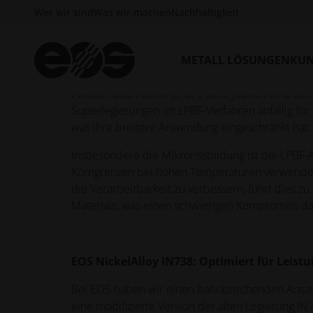
Wer wir sind
Was wir machen
Nachhaltigkeit
Mit Superlegierungen die Herausforderunge
Superlegierungen wie IN738 sind seit jeher von 
METALL LÖSUNGEN
KUN
extremen Bedingungen standhalten können. Die a
Powder Bed Fusion (LPBF), stellt jedoch eine b
Superlegierungen im LPBF-Verfahren anfällig für
was ihre breitere Anwendung eingeschränkt hat.
Insbesondere die Mikrorissbildung ist bei LPBF-
Korngrenzen bei hohen Temperaturen verwendet 
die Verarbeitbarkeit zu verbessern, führt dies z
Materials, was einen schwierigen Kompromiss dar
EOS NickelAlloy IN738: Optimiert für Leist
Bei EOS haben wir einen bahnbrechenden Ansatz
eine modifizierte Version der alten Legierung 