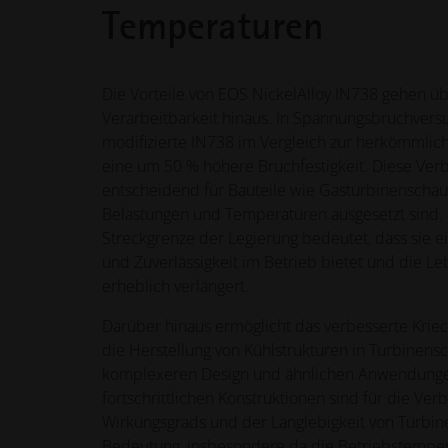
Temperaturen
Die Vorteile von EOS NickelAlloy IN738 gehen üb
Verarbeitbarkeit hinaus. In Spannungsbruchvers
modifizierte IN738 im Vergleich zur herkömml
eine um 50 % höhere Bruchfestigkeit. Diese Verb
entscheidend für Bauteile wie Gasturbinenschauf
Belastungen und Temperaturen ausgesetzt sind
Streckgrenze der Legierung bedeutet, dass sie e
und Zuverlässigkeit im Betrieb bietet und die L
erheblich verlängert.
Darüber hinaus ermöglicht das verbesserte Krie
die Herstellung von Kühlstrukturen in Turbinens
komplexeren Design und ähnlichen Anwendunge
fortschrittlichen Konstruktionen sind für die Ve
Wirkungsgrads und der Langlebigkeit von Turbi
Bedeutung, insbesondere da die Betriebstempera