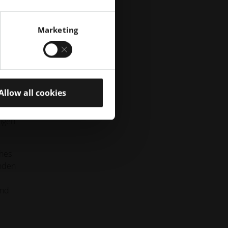
Marketing
nter
Allow all cookies
Zwar
diese
ungen
ches
enden
und