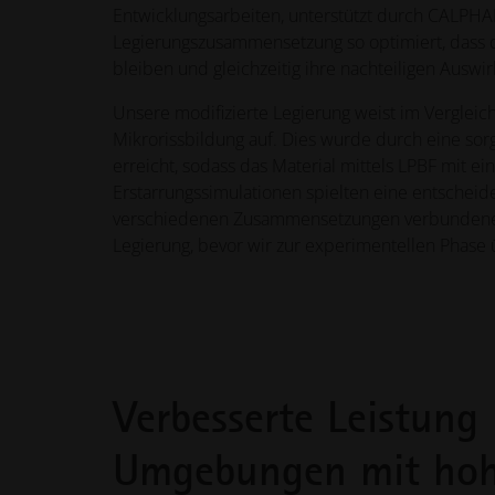
Entwicklungsarbeiten, unterstützt durch CALPHAD
Legierungszusammensetzung so optimiert, dass d
bleiben und gleichzeitig ihre nachteiligen Auswi
Unsere modifizierte Legierung weist im Verglei
Mikrorissbildung auf. Dies wurde durch eine s
erreicht, sodass das Material mittels LPBF mit e
Erstarrungssimulationen spielten eine entschei
verschiedenen Zusammensetzungen verbundenen
Legierung, bevor wir zur experimentellen Phase 
Verbesserte Leistung 
Umgebungen mit ho