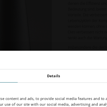
denen die Effizienz u
Bedeutung sind, biete
Vorteile. Die verbesser
Lebenszyklen der Komp
werden können, ohne d
Dies verbessert nicht 
senkt auch die Wartung
Insbesondere die derz
das für ähnliche Anwen
Upgrade auf IN738 erhe
Leistung bei hohen Te
sind überzeugende Grü
Werkstoff zu erwägen, 
Details
ihren kritischen Anwe
se content and ads, to provide social media features and to a
r use of our site with our social media, advertising and analy