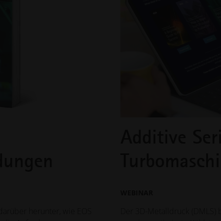
Additive Ser
dungen
Turbomasch
WEBINAR
darüber herunter, wie EOS
Der 3D-Metalldruck (DMLS) b