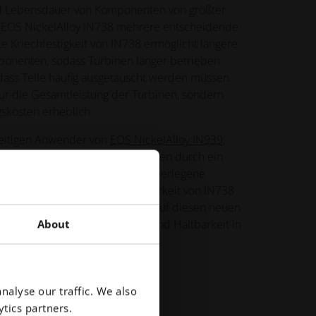
nd Lebensdauer von Komponenten von größter
t EOS NickelAlloy IN738 mehrere entscheidende
te Kriechfestigkeit von IN738 ermöglicht längere
onenten, sodass Turbinen länger betrieben
ass Teile häufig ausgetauscht werden müssen.
nur die Gesamtleistung der Turbinen, sondern
skosten erheblich.
eitigen Anwender von
EOS NickelAlloy IN939
,
dungen weit verbreitet ist, können durch ein
bliche Vorteile erzielen. Die überlegene
mperaturen und die Verarbeitbarkeit von IN738
nde für Kunden, den Umstieg auf diesen neuen
um eine noch höhere Effizienz und Haltbarkeit in
About
ndungen zu erreichen.
nalyse our traffic. We also
tics partners.