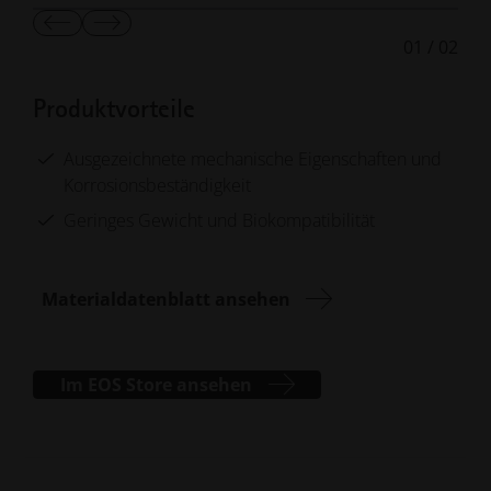
Vorherige
Nächste
01
/
02
Folie
Folie
anzeigen
anzeigen
Produktvorteile
Ausgezeichnete mechanische Eigenschaften und
Korrosionsbeständigkeit
Geringes Gewicht und Biokompatibilität
Materialdatenblatt ansehen
Im EOS Store ansehen