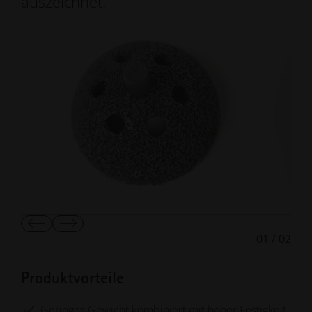
auszeichnet.
Vorherige
Nächste
01
/
02
Folie
Folie
anzeigen
anzeigen
Produktvorteile
Geringes Gewicht kombiniert mit hoher Festigkeit