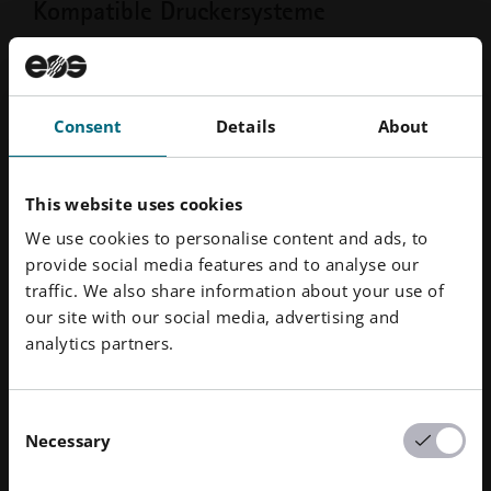
Kompatible Druckersysteme
EOS M 290
EOS M 300-4
EOS M 400-4
Consent
Details
About
This website uses cookies
Typische Teileigenschaften
We use cookies to personalise content and ads, to
provide social media features and to analyse our
traffic. We also share information about your use of
Chemische Zusammensetzung gemäß
our site with our social media, advertising and
Ti6Al4V, ISO5832-3, ASTM F1472, ASTM F2924,
analytics partners.
ASTM F3302
Zugfestigkeit
Consent
Necessary
Selection
1080 MPa