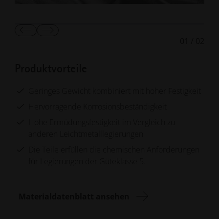
Vorherige
Nächste
01
/
02
Folie
Folie
anzeigen
anzeigen
Produktvorteile
Geringes Gewicht kombiniert mit hoher Festigkeit
Hervorragende Korrosionsbeständigkeit
Hohe Ermüdungsfestigkeit im Vergleich zu
anderen Leichtmetalllegierungen
Die Teile erfüllen die chemischen Anforderungen
für Legierungen der Güteklasse 5.
Materialdatenblatt ansehen