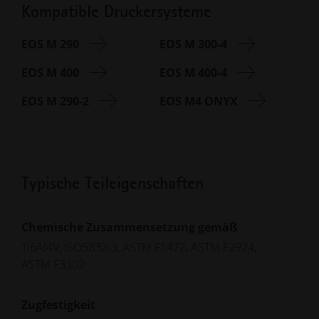
Kompatible Druckersysteme
EOS M 290
EOS M 300-4
EOS M 400
EOS M 400-4
EOS M 290-2
EOS M4 ONYX
Typische Teileigenschaften
Chemische Zusammensetzung gemäß
Ti6Al4V, ISO5832-3, ASTM F1472, ASTM F2924,
ASTM F3302
Zugfestigkeit