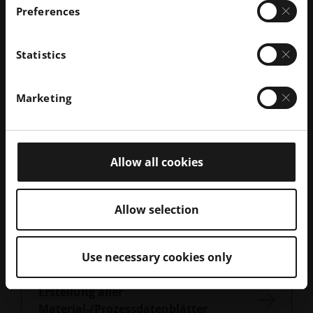
Preferences
Streckgrenze
980 MPa
Statistics
Bruchdehnung
14 %
Marketing
Allow all cookies
Verfügbare Prozesse
Allow selection
Prozess auswählen
Ansicht
Use necessary cookies only
Erstellung aller
Material-/Prozessdatenblätter