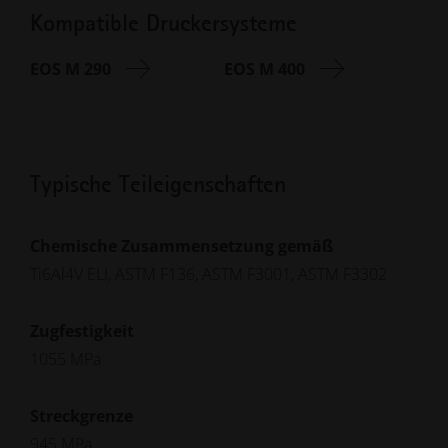
Kompatible Druckersysteme
EOS M 290
EOS M 400
Typische Teileigenschaften
Chemische Zusammensetzung gemäß
Ti6Al4V ELI, ASTM F136, ASTM F3001, ASTM F3302
Zugfestigkeit
1055 MPa
Streckgrenze
945 MPa