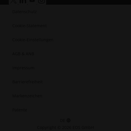
Medizintechnik
Barrierefreiheit.opens_new_window
Barrierefreiheit.opens_new_window
Barrierefreiheit.opens_new_window
Barrierefreiheit.opens_new_window
Halbleiter
Datenschutz
Raumfahrt
Cookie-Statement
Cookie-Einstellungen
AGB & ANB
Impressum
Barrierefreiheit
Markenzeichen
Patente
DE
Copyright © 2026 EOS GmbH