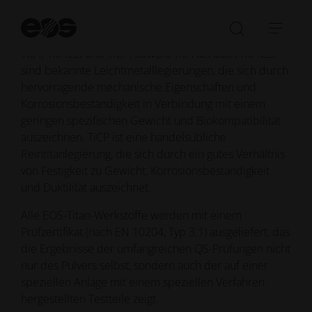
Medizintechnik.
Su
st
Die Familie der Titanpulver umfasst die Legierungen
Suchleist
Navi
Ti64, Ti64ELI und TiCP. Sowohl Ti64 als auch Ti64ELI
öffnen/sc
öffn
sind bekannte Leichtmetalllegierungen, die sich durch
hervorragende mechanische Eigenschaften und
Korrosionsbeständigkeit in Verbindung mit einem
geringen spezifischen Gewicht und Biokompatibilität
auszeichnen. TiCP ist eine handelsübliche
Reintitanlegierung, die sich durch ein gutes Verhältnis
von Festigkeit zu Gewicht, Korrosionsbeständigkeit
und Duktilität auszeichnet.
Alle EOS-Titan-Werkstoffe werden mit einem
Prüfzertifikat (nach EN 10204, Typ 3.1) ausgeliefert, das
die Ergebnisse der umfangreichen QS-Prüfungen nicht
nur des Pulvers selbst, sondern auch der auf einer
speziellen Anlage mit einem speziellen Verfahren
hergestellten Testteile zeigt.