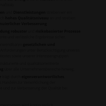
Druckmöglichkeiten zu
smaßstab.
erweitern
ten
und
Dienstleistungen
streben wir ein
ich
hohes Qualitätsniveau
an und streben
INNOVATIONEN
nuierlicher Verbesserung
.
Lassen Sie sich inspirieren und
dung robuster
und
risikobasierter Prozesse
lernen Sie von innovativen
Anwendungen, die den
tente und verlässliche Ergebnisse sicher.
industriellen 3D-Druck zur
 anwendbaren
gesetzlichen und
Optimierung von Design,
Leistung und mehr nutzen.
Anforderungen unter Berücksichtigung unseres
extes sowie unserer Interessengruppen.
trukturierte und qualitätsorientierte
BRANCHEN
ng
über alle Unternehmensbereiche hinweg.
Entdecken Sie, wie der
industrielle 3D-Druck Branchen
r
trägt durch
eigenverantwortliches
,
verändert, indem er Effizienz
s Handeln zur Verwirklichung der
und Leistung verbessert und
neue Möglichkeiten schafft
 und zur Verbesserung der Qualität bei.
mentsystem wird kontinuierlich