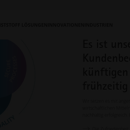
Globale Qu
STSTOFF LÖSUNGEN
INNOVATIONEN
INDUSTRIEN
Es ist uns
Kundenbed
künftigen
frühzeitig
Wir setzen es mit ang
wirtschaftlichen Mitte
nachhaltig erfolgreich. 
Die Zufriedenhei