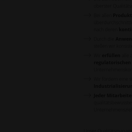
oberster Qualität
Bei allen
Produk
überdurchschnittl
nach deren
konti
Durch die
Anwen
stellen wir konsis
Wir
erfüllen
alle
regulatorischen
Unternehmenskont
Wir fördern eine s
Industrialisieru
Jeder Mitarbeite
qualitätsbewusste
Unternehmensziele
Unser Qualitätsmanage