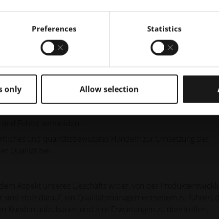
esamte Team
Preferences
Statistics
ür Qualität.
lität bei allen unseren Produkten und Dienstleistungen.
ogischen Prozessen garantieren wir zuverlässig unsere hohen
s only
Allow selection
sen.
sstsein unserer Mitarbeiter, um sicherzustellen, dass sie bei ih
n und Fehler vermeiden.
ortliches und qualitätsbewusstes Handeln zur Umsetzung der
r Qualität bei.
jedem Aspekt unseres Geschäfts wider, von der Produktentwickl
r sind stolz darauf, ein Qualitätsmanagementsystem zu führen, 
eren Kunden aufzubauen und ihre Erwartungen zu übertreffen.