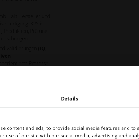
GmbH als Hersteller und
ive Fertigung. KVS ist
g, Produktion, Prüfung
 -mischungen.
und Validierungen
(IQ,
tiven
norientierte Prozesse
ate und Registrierungen
Details
ndards bei EOS - ein
se content and ads, to provide social media features and to a
r use of our site with our social media, advertising and analy