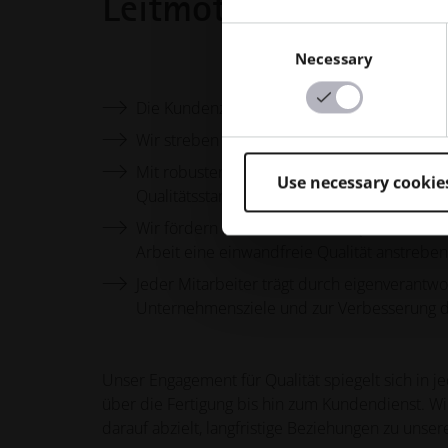
Leitmotiv für das g
Consent
Necessary
Selection
Die Kundenzufriedenheit ist unser Maßstab f
Wir streben nach überdurchschnittlicher Qua
Mit robusten organisatorischen und technol
Use necessary cookie
Qualitätsstandards zu kosteneffizienten Prei
Wir fördern kontinuierlich das Qualitätsbewu
Arbeit eine einwandfreie Qualität anstrebe
Jeder Mitarbeiter trägt durch eigenverantw
Unternehmensziele und zur Verbesserung de
Unser Engagement für Qualität spiegelt sich in 
über die Fertigung bis hin zum Kundendienst. Wi
darauf abzielt, langfristige Beziehungen zu uns