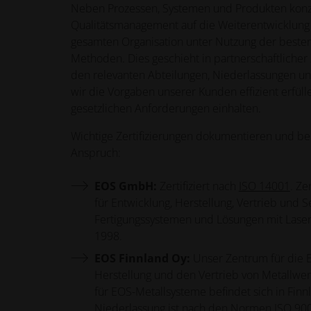
Neben Prozessen, Systemen und Produkten konze
Qualitätsmanagement auf die Weiterentwicklung
gesamten Organisation unter Nutzung der beste
Methoden. Dies geschieht in partnerschaftliche
den relevanten Abteilungen, Niederlassungen un
wir die Vorgaben unserer Kunden effizient erfülle
gesetzlichen Anforderungen einhalten.
Wichtige Zertifizierungen dokumentieren und be
Anspruch:
EOS GmbH:
Zertifiziert nach
ISO 14001
. Ze
für Entwicklung, Herstellung, Vertrieb und S
Fertigungssystemen und Lösungen mit Lasers
1998.
EOS Finnland Oy:
Unser Zentrum für die E
Herstellung und den Vertrieb von Metallwer
für EOS-Metallsysteme befindet sich in Finn
Niederlassung ist nach den Normen
ISO 90