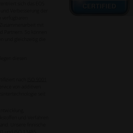
ntriert sich das EOS
 und Verbesserung der
n verfügbaren
r Zusammenarbeit mit
d Partnern. So können
n und gleichzeitig die
legen diesen
rtifiziert nach
ISO 9001
ervice von additiven
intertechnologie seit
ntwicklung,
kstoffen und Verfahren
land. Unsere finnische
01
und
ISO 13485