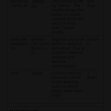
personali
Twitter
This cookie is set
400
zation_id
Inc.
by Twitter - The
days
cookie allows the
visitor to share
content from the
website onto
their Twitter
profile.
sentryRe
embed-
Registers data on
Sessio
playSessi
cdn.spoti
visitors' website-
n
on
fycdn.co
behaviour. This is
m
used for internal
analysis and
website
optimization.
vuid
Vimeo
Collects data on
2
the user's visits
years
to the website,
such as which
pages have been
read.