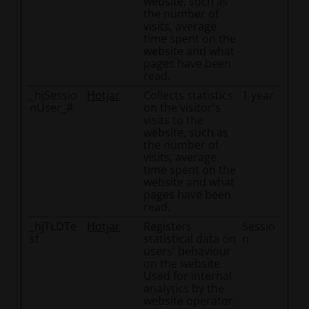
website, such as
the number of
visits, average
time spent on the
website and what
pages have been
read.
_hjSessio
Hotjar
Collects statistics
1 year
nUser_#
on the visitor's
visits to the
website, such as
the number of
visits, average
time spent on the
website and what
pages have been
read.
_hjTLDTe
Hotjar
Registers
Sessio
st
statistical data on
n
users' behaviour
on the website.
Used for internal
analytics by the
website operator.