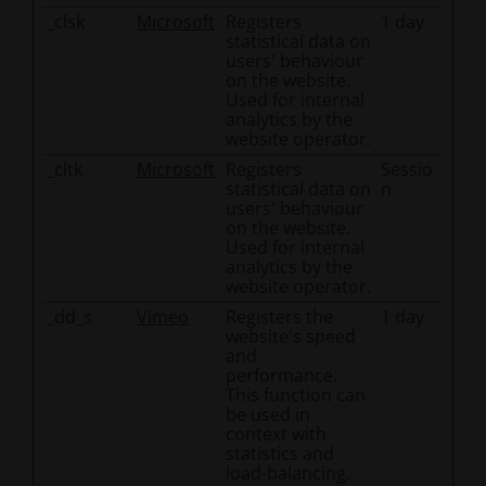
_clsk
Microsoft
Registers
1 day
statistical data on
users' behaviour
on the website.
Used for internal
analytics by the
website operator.
_cltk
Microsoft
Registers
Sessio
statistical data on
n
users' behaviour
on the website.
Used for internal
analytics by the
website operator.
_dd_s
Vimeo
Registers the
1 day
website's speed
and
performance.
This function can
be used in
context with
statistics and
load-balancing.