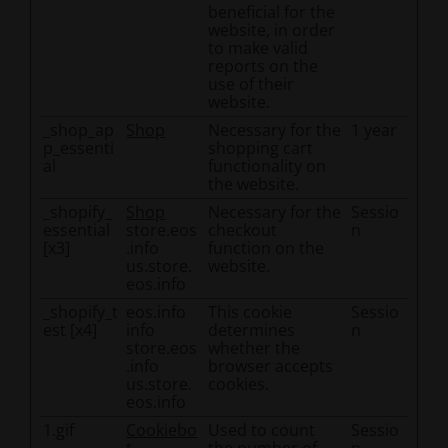
beneficial for the
website, in order
to make valid
reports on the
use of their
website.
_shop_ap
Shop
Necessary for the
1 year
p_essenti
shopping cart
al
functionality on
the website.
_shopify_
Shop
Necessary for the
Sessio
essential
store.eos
checkout
n
[x3]
.info
function on the
us.store.
website.
eos.info
_shopify_t
eos.info
This cookie
Sessio
est [x4]
info
determines
n
store.eos
whether the
.info
browser accepts
us.store.
cookies.
eos.info
1.gif
Cookiebo
Used to count
Sessio