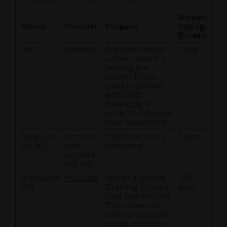
Maximum
Name
Provider
Purpose
Storage
Duration
lidc
LinkedIn
Registers which
1 day
server-cluster is
serving the
visitor. This is
used in context
with load
balancing, in
order to optimize
user experience.
localizati
store.eos
Holds the users
1 year
on [x2]
.info
timezone.
us.store.
eos.info
messages
HubSpot
Stores a unique
180
Utk
ID string for each
days
chat-box session.
This allows the
website-support
to see previous