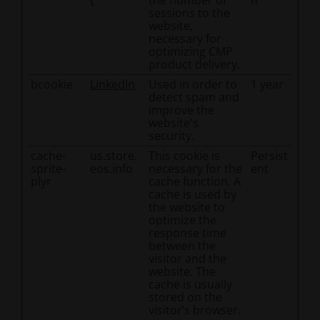
t
the number of
n
sessions to the
website,
necessary for
optimizing CMP
product delivery.
bcookie
LinkedIn
Used in order to
1 year
detect spam and
improve the
website's
security.
cache-
us.store.
This cookie is
Persist
sprite-
eos.info
necessary for the
ent
plyr
cache function. A
cache is used by
the website to
optimize the
response time
between the
visitor and the
website. The
cache is usually
stored on the
visitor’s browser.