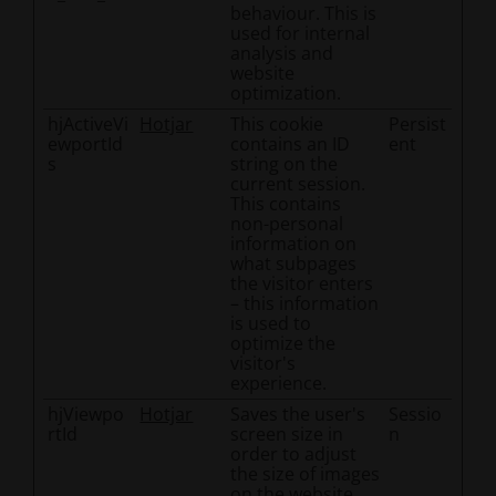
behaviour. This is
used for internal
analysis and
website
optimization.
hjActiveVi
Hotjar
This cookie
Persist
ewportId
contains an ID
ent
s
string on the
current session.
This contains
non-personal
information on
what subpages
the visitor enters
– this information
is used to
optimize the
visitor's
experience.
hjViewpo
Hotjar
Saves the user's
Sessio
rtId
screen size in
n
order to adjust
the size of images
on the website.