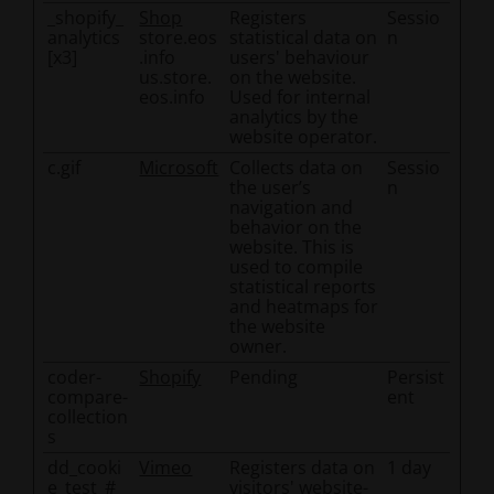
_shopify_
Shop
Registers
Sessio
analytics
store.eos
statistical data on
n
[x3]
.info
users' behaviour
us.store.
on the website.
eos.info
Used for internal
analytics by the
website operator.
c.gif
Microsoft
Collects data on
Sessio
the user’s
n
navigation and
behavior on the
website. This is
used to compile
statistical reports
and heatmaps for
the website
owner.
coder-
Shopify
Pending
Persist
compare-
ent
collection
s
dd_cooki
Vimeo
Registers data on
1 day
e_test_#
visitors' website-