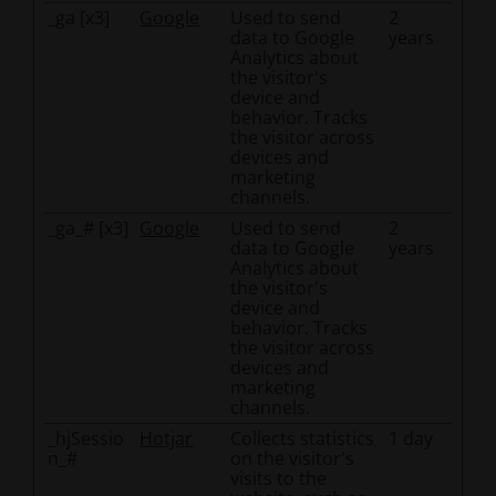
_ga [x3]
Google
Used to send
2
data to Google
years
Analytics about
the visitor's
device and
behavior. Tracks
the visitor across
devices and
marketing
channels.
_ga_# [x3]
Google
Used to send
2
data to Google
years
Analytics about
the visitor's
device and
behavior. Tracks
the visitor across
devices and
marketing
channels.
_hjSessio
Hotjar
Collects statistics
1 day
n_#
on the visitor's
visits to the