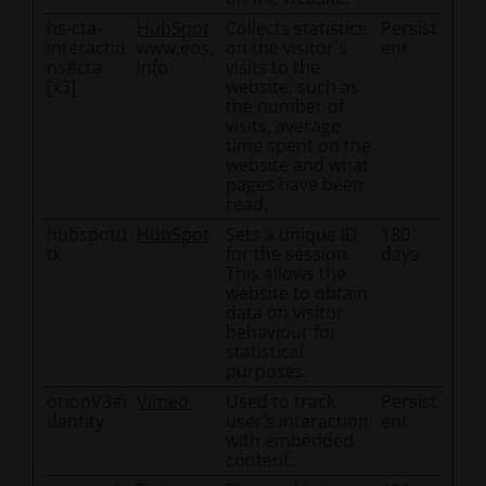
hs-cta-
HubSpot
Collects statistics
Persist
interactio
www.eos.
on the visitor's
ent
ns#cta
info
visits to the
[x3]
website, such as
the number of
visits, average
time spent on the
website and what
pages have been
read.
hubspotu
HubSpot
Sets a unique ID
180
tk
for the session.
days
This allows the
website to obtain
data on visitor
behaviour for
statistical
purposes.
orionV3#i
Vimeo
Used to track
Persist
dentity
user’s interaction
ent
with embedded
content.