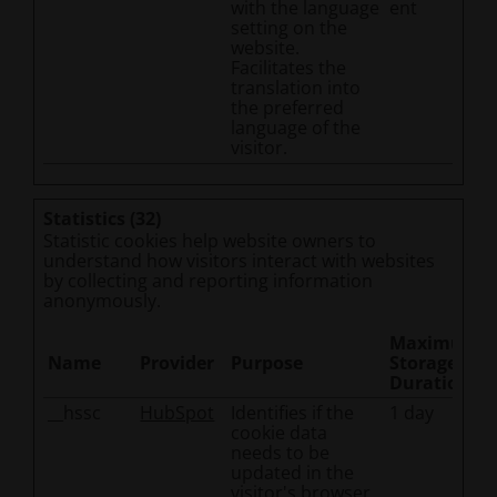
with the language
ent
setting on the
website.
Facilitates the
translation into
the preferred
language of the
visitor.
Statistics (32)
Statistic cookies help website owners to
understand how visitors interact with websites
by collecting and reporting information
anonymously.
Maximum
Name
Provider
Purpose
Storage
Duration
__hssc
HubSpot
Identifies if the
1 day
cookie data
needs to be
updated in the
visitor's browser.