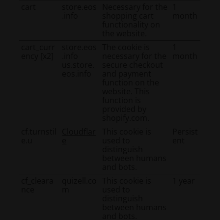
cart
store.eos
Necessary for the
1
.info
shopping cart
month
functionality on
the website.
cart_curr
store.eos
The cookie is
1
ency [x2]
.info
necessary for the
month
us.store.
secure checkout
eos.info
and payment
function on the
website. This
function is
provided by
shopify.com.
cf.turnstil
Cloudflar
This cookie is
Persist
e.u
e
used to
ent
distinguish
between humans
and bots.
cf_cleara
quizell.co
This cookie is
1 year
nce
m
used to
distinguish
between humans
and bots.