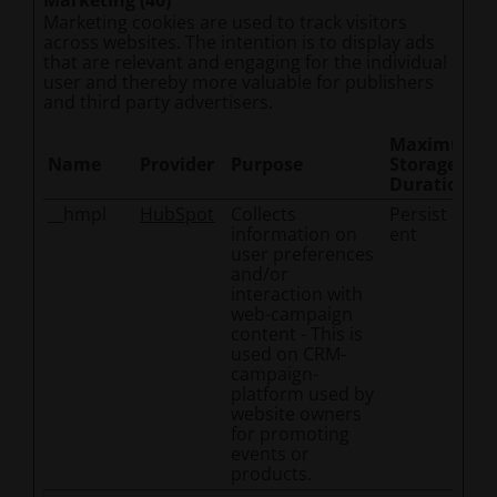
Marketing (40)
Marketing cookies are used to track visitors
across websites. The intention is to display ads
that are relevant and engaging for the individual
user and thereby more valuable for publishers
and third party advertisers.
Maximum
Name
Provider
Purpose
Storage
Duration
__hmpl
HubSpot
Collects
Persist
information on
ent
user preferences
and/or
interaction with
web-campaign
content - This is
used on CRM-
campaign-
platform used by
website owners
for promoting
events or
products.