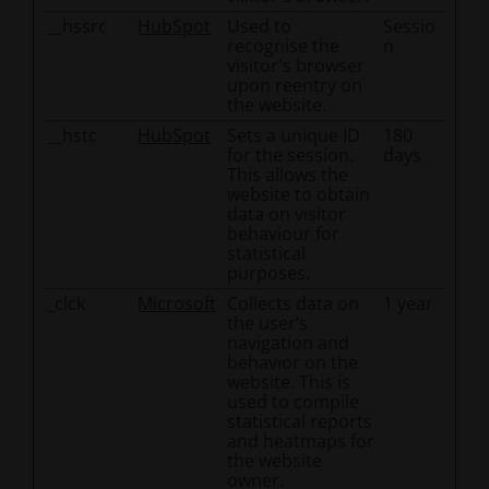
__hssrc
HubSpot
Used to
Sessio
recognise the
n
visitor's browser
upon reentry on
the website.
__hstc
HubSpot
Sets a unique ID
180
for the session.
days
This allows the
website to obtain
data on visitor
behaviour for
statistical
purposes.
_clck
Microsoft
Collects data on
1 year
the user’s
navigation and
behavior on the
website. This is
used to compile
statistical reports
and heatmaps for
the website
owner.