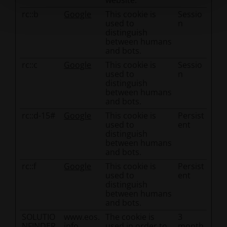
website.
rc::b
Google
This cookie is
Sessio
used to
n
distinguish
between humans
and bots.
rc::c
Google
This cookie is
Sessio
used to
n
distinguish
between humans
and bots.
rc::d-15#
Google
This cookie is
Persist
used to
ent
distinguish
between humans
and bots.
rc::f
Google
This cookie is
Persist
used to
ent
distinguish
between humans
and bots.
SOLUTIO
www.eos.
The cookie is
3
NFINDER
info
used in order to
month