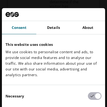
determine if the
visitor has
accepted the
cookie consent
box.
li_gc
LinkedIn
Stores the user's
180
Consent
Details
About
cookie consent
days
state for the
current domain
This website uses cookies
login_wit
us.store.
This cookie is
1 day
h_shop_fi
eos.info
used in
We use cookies to personalise content and ads, to
nalize
conjunction with
provide social media features and to analyse our
the payment
window - The
traffic. We also share information about your use of
cookie is
our site with our social media, advertising and
necessary for
analytics partners.
making secure
transactions on
the website.
NAC
NAVER
Determines
400
Consent
whether the user
days
Necessary
Selection
is located within
the EU and