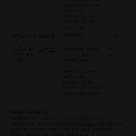
determine if the
s
visitors is
accessing the
website for the
first time
test_cook
Google
Pending
1 day
ie
WG_CHO
Weglot
Registers which
30
OSE_ORIG
server-cluster is
days
INAL
serving the
visitor. This is
used in context
with load
balancing, in
order to optimize
user experience.
Preferences (7)
Preference cookies enable a website to
remember information that changes the way the
website behaves or looks, like your preferred
language or the region that you are in.