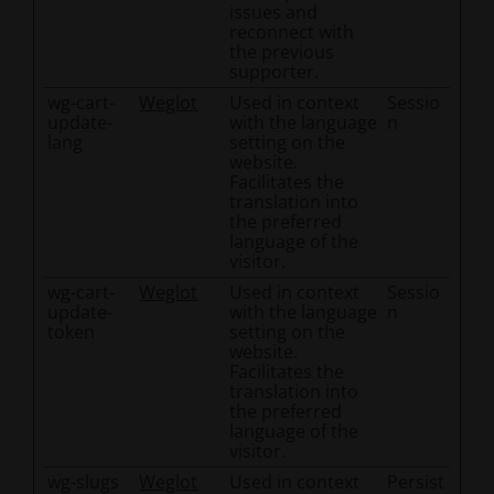
issues and
reconnect with
the previous
supporter.
wg-cart-
Weglot
Used in context
Sessio
update-
with the language
n
lang
setting on the
website.
Facilitates the
translation into
the preferred
language of the
visitor.
wg-cart-
Weglot
Used in context
Sessio
update-
with the language
n
token
setting on the
website.
Facilitates the
translation into
the preferred
language of the
visitor.
wg-slugs
Weglot
Used in context
Persist