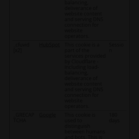
balancing,
Online-Diensten).
deliverance of
Zwecke der Verarbeitung
website content
and serving DNS
Marketing, Profiling mit nutzerbezogenen
connection for
Informationen (Erstellung von Nutzerprofilen),
website
Remarketing, Conversion Measurement (Messung
operators.
der Wirksamkeit von Marketingmaßnahmen),
_cfuvid
HubSpot
This cookie is a
Sessio
[x2]
part of the
n
Targeting, Targeting (Ermittlung von Zielgruppen,
services provided
die für Marketingzwecke oder die sonstige
by Cloudflare -
Ausgabe von Inhalten relevant sind).
Including load-
balancing,
Sicherheitsmaßnahmen
deliverance of
IP-Maskierung (Pseudonymisierung der IP-
website content
and serving DNS
Adresse).
connection for
Rechtsgrundlage
website
operators.
Einwilligung (Art. 6 Nr. 1 S. 1 lit. a. GDPR),
_GRECAP
Google
This cookie is
180
Berechtigte Interessen (Art. 6 Nr. 1 S. 1 lit. f.
TCHA
used to
days
GDPR).
distinguish
between humans
and bots. This is