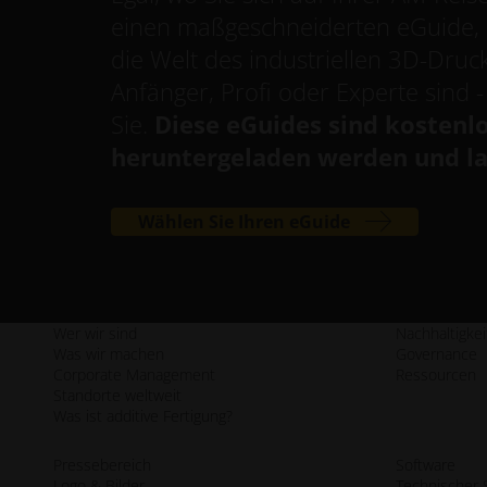
einen maßgeschneiderten eGuide, d
die Welt des industriellen 3D-Drucks
Anfänger, Profi oder Experte sind -
Sie.
Diese eGuides sind kostenl
heruntergeladen werden und la
Wählen Sie Ihren eGuide
Wer wir sind
Nachhaltigkei
Was wir machen
Governance
Corporate Management
Ressourcen
Standorte weltweit
Was ist additive Fertigung?
Pressebereich
Software
Logo & Bilder
Technischer 