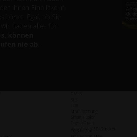
er Ihnen Einblicke in
 bietet. Egal, ob Sie
 wir haben alles für
os, können
ufen nie ab.
t
DMLS
SLS
FDR
Strahlformung
Smart Fusion
Digital Foam
Industrielle 3D-Drucker
EOS M 290
Service
EOS M 290 1kW