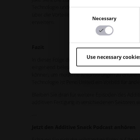
Technologie und die steigende Nachfrage nach h
Consent
über die Vorteile von AM aufzuklären, neue Mater
Necessary
Selection
erweitern.
Fazit
Use necessary cookie
In dieser Folge des Additive Snack Podcasts wird
eingehend beleuchtet. Es ist ein Beweis dafür, 
können, um moderne Anforderungen zu erfüllen. 
Technologie ist Penn United ein Vorbild für an
Bleiben Sie dran für weitere Episoden des Addit
additiven Fertigung in verschiedenen Sektoren w
---
Jetzt den Additive Snack Podcast anhören
Schauen Sie sich die vollständige Folge
auf Ihrer