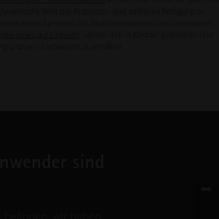
dynamische Welt der Präzisions- und additiven Fertigung zu
en neuesten Episoden mit Branchenexperten und innovativen
 Jake Jones auf LinkedIn
, um mit ihm in Kontakt zu bleiben und
ng und sein Fachwissen zu erhalten.
nwender sind
e befinden, wir haben