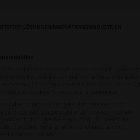
uisitionen, darunter ein Unternehmen für die Herstellung von
hmen, ein Unternehmen für die Herstellung von Werkzeugen zur
nehmen für Kunststoffspritzguss, schnell zu einem diversifizie
n es Penn United ermöglicht, ein robustes Portfolio aufzubau
STSTOFF LÖSUNGEN
INNOVATIONEN
INDUSTRIEN
 hat.
rienproduktion
2018, als das Interesse eines Kunden zur Anschaffung der erst
reibt detailliert, wie dies den Beginn ihrer Reise in die additiv
e Wachstum auf den Betrieb von drei EOS M 290's und einer
EO
on Materialien, darunter 15 verschiedene Legierungen.
ums, indem er auf den Einstieg des Unternehmens in den
ng der
Binder-Jetting-Technologie
eingeht (die wohl noch ein
ung von AM-Technologien bei Penn United unterstreicht das
hen Fortschritt immer einen Schritt voraus zu sein und
isse der Kunden einzugehen.