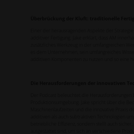
Überbrückung der Kluft: traditionelle Fert
Einer der herausragenden Aspekte der Strategie v
additiver Fertigung. Jake erklärt, dass AM inne
zusätzliches Werkzeug in der umfangreichen Werk
es dem Unternehmen, sein umfangreiches Wissen 
additiven Komponenten zu nutzen und so eine ho
Die Herausforderungen der innovativen Te
Der Podcast beleuchtet die Herausforderungen b
Produktionsumgebung. Jake spricht über die Bede
Maschinenlaufzeiten und die innovative Praxis d
additiven als auch subtraktiven Technologien um
betriebliche Effizienz, sondern stellt auch siche
ausgestattet sind, um sich an verschiedene Pro