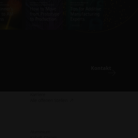
Kontakt
Karriere
Barrierefreiheit.opens_new_window
Alle offenen Stellen
Aluminium
Kobalt-Chrom