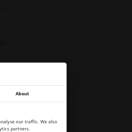
ft in
,
ern
.
About
gt.
nalyse our traffic. We also
tics partners.