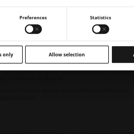
ochpräzisen Komponenten. Er freut sich darauf, die Kunden we
ialien zu integrieren und ihre betrieblichen Möglichkeiten zu
Preferences
Statistics
s only
Allow selection
 die Reise von Penn United durch die Linse von Jake Jones
wie traditionelle Fertigungsunternehmen AM effektiv einbinden
Durch die Verbindung von Präzisionserfahrung mit innovativer
dere Unternehmen der Branche.
ive Snack Podcasts, wenn wir das transformative Potenzial der
eiter erforschen.
 bevorzugten Podcast-Plattform
an, um tiefer in die von Jake Jon