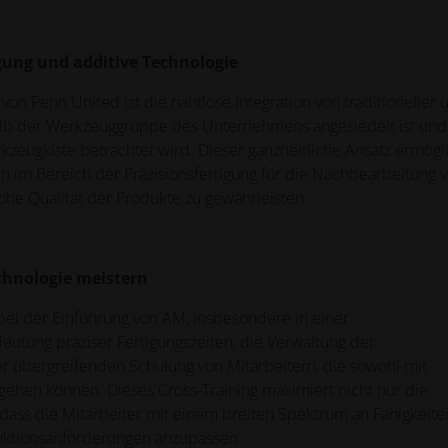
igung und additive Technologie
on Penn United ist die nahtlose Integration von traditioneller 
rhalb der Werkzeuggruppe des Unternehmens angesiedelt ist und 
zeugkiste betrachtet wird. Dieser ganzheitliche Ansatz ermögl
im Bereich der Präzisionsfertigung für die Nachbearbeitung 
he Qualität der Produkte zu gewährleisten.
chnologie meistern
ei der Einführung von AM, insbesondere in einer
utung präziser Fertigungszeiten, die Verwaltung der
er übergreifenden Schulung von Mitarbeitern, die sowohl mit
gehen können. Dieses Cross-Training maximiert nicht nur die
r, dass die Mitarbeiter mit einem breiten Spektrum an Fähigkeite
duktionsanforderungen anzupassen.