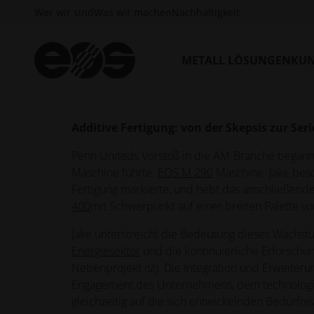
entwickelte sich durch mehrere strategische Akq
Wer wir sind
Was wir machen
Nachhaltigkeit
Hartmetallwerkstoffen, ein OEM-Schleifunterne
Metallpulververdichtung und ein Produktionsunter
Fertigungsunternehmen. Diese Akquisitionen habe
METALL LÖSUNGEN
KUN
das es sorgfältig in die AM-Technologie integriert
Additive Fertigung: von der Skepsis zur Se
Penn Uniteds Vorstoß in die AM-Branche begann 
Maschine führte.
EOS M 290
Maschine. Jake besch
Fertigung markierte, und hebt das anschließend
400
mit Schwerpunkt auf einer breiten Palette v
Jake unterstreicht die Bedeutung dieses Wachst
Energiesektor
und die kontinuierliche Erforschu
Nebenprojekt ist). Die Integration und Erweiter
Engagement des Unternehmens, dem technologisc
gleichzeitig auf die sich entwickelnden Bedürfn