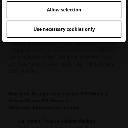
Durch die Nutzung des EOS Medical Device Master
Allow selection
File können Unternehmen nicht nur die Zulassung
beschleunigen, sondern auch ihre Glaubwürdigkeit in
Use necessary cookies only
der Branche stärken. Wenn ein Hersteller auf einen
gut dokumentierten und vorab genehmigten Datensatz
verweist, demonstriert er damit sein Engagement für
Compliance und Qualität. Dies fördert das Vertrauen
von Aufsichtsbehörden, Gesundheitsdienstleistern
und Patienten und stärkt letztlich den Ruf der Marke
des Herstellers.
Durch die Bezugnahme auf das EOS Medical
Device Master File können
Medizinprodukteunternehmen:
Geringere Time-to-Market-Risiken:
Vorvalidierte Daten helfen Herstellern,