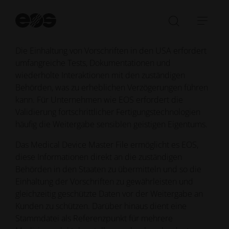
Genehmigungsverfahren ist einer der kritischsten und
Su
schwierigsten Aspekte bei der Markteinführung eines
st
Suchleist
Navi
Medizinprodukts.
öffnen/sc
öffn
Die Einhaltung von Vorschriften in den USA erfordert
umfangreiche Tests, Dokumentationen und
wiederholte Interaktionen mit den zuständigen
Behörden, was zu erheblichen Verzögerungen führen
kann. Für Unternehmen wie EOS erfordert die
Validierung fortschrittlicher Fertigungstechnologien
häufig die Weitergabe
sensiblen geistigen Eigentums
.
Das Medical Device Master File ermöglicht es EOS,
diese Informationen direkt an die zuständigen
Behörden in den Staaten zu übermitteln und so die
Einhaltung der Vorschriften zu gewährleisten und
gleichzeitig geschützte Daten vor der Weitergabe an
Kunden zu schützen. Darüber hinaus dient eine
Stammdatei als Referenzpunkt für mehrere