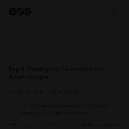
gebaut, wodurch die Entwicklungszeiten drastisch
Su
verkürzt wurden.
st
Suchleist
Navi
öffnen/sc
öffn
Rapid Prototyping für medizinische
Anwendungen
Vorteile durch 3D-Druck
Die Lieferzeiten für Prototypen chirurgischer
Werkzeuge sind kürzer geworden
Design für Funktionalität, nicht für Herstellbarkeit