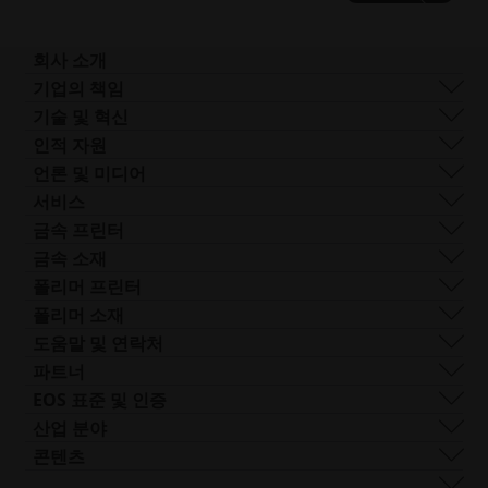
이
이
드
드
보
보
회사 소개
기
기
회사 개요
기업의 책임
사업 분야
지속 가능성
기술 및 혁신
기업 관리
거버넌스
DMLS
인적 자원
전 세계 사업장
리소스
SLS
채용 정보
언론 및 미디어
AM이란 무엇인가요?
FDR
접
모든 채용 공고
프레스 센터
서비스
빔 쉐이핑
근
로고 및 이미지
소프트웨어
금속 프린터
Smart Fusion
성.
기술 서비스
EOS M 290
금속 소재
Digital Foam
새
포스트 프로세싱
EOS M 290 1kW
알루미늄
폴리머 프린터
산업용 3D 프린터
창
AM 컨설팅
EOS M 290-2
코발트 크롬
FORMIGA P 110 Velocis
폴리머 소재
열
트레이닝 및 교육
EOS M 300-4
구리
FORMIGA P 110 FDR
생체 적합성
도움말 및 연락처
기
AM 턴키
EOS M-300-4 1kW
니켈 합금
EOS P3 NEXT
연성
지원 받기
파트너
EOS M 400
기타 스틸
INTEGRA P 450
난연성
문의하기
프로덕션 파트너
EOS 표준 및 인증
EOS M 400-4
특수 금속 재료
EOS P 500
유연성
전시회 및 이벤트
에코시스템 파트너
품질 관리
산업 분야
EOS M4 ONYX
스테인리스 스틸
EOS P 500 FDR
고성능
솔루션 검색기를 사용해 보세요!
혁신 파트너
품질 보증
자동차
콘텐츠
접
AMCM 맞춤형 프린터
티타늄
EOS P 770
다목적
공급업체로 신청하기
기술 파트너
ISO 인증
항공
블로그