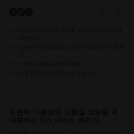
검
색
검
탐
EOS 서비스 전문 지식에 액세스
시
색
색
작
시스템 파크의 가치 유지를 보장하는 적격 시스템
창
메
유지보수
열
뉴
기/
열
프린터 수리 필요성 감소 및 시스템 상태 최적화 향
닫
기/
상
기
닫
서비스 요금에 대한 가격 혜택
기
비용 투명성과 예측 가능한 운영 비용
프린터 가용성과 고품질 성능을 극
대화하는 EOS 서비스 패키지