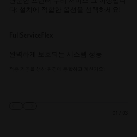
단순한 프린터 수리 서비스 그 이상입니
다: 설치에 적합한 옵션을 선택하세요!
FullServiceFlex
Ma
완벽하게 보호되는 시스템 성능
최
적층 가공을 생산 환경에 통합하고 계신가요?
3D
적의
이
다
01
/
03
전
음
슬
슬
라
라
이
이
드
드