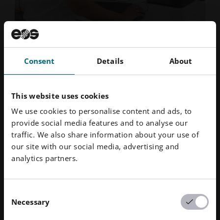
누가 접근할 수 있을지 걱정되시나
요? EOS에서는 걱정하지 마세요.
Consent
Details
About
당사의 솔루션은 안전한 VPN 연결, SSL 암호화, DMZ(비
This website uses cookies
무장지대)에 위치한 중앙 서버를 통한 통신으로 TÜV IT
Trusted Product 인증을 받았으며 독일에서 제조되었습
We use cookies to personalise content and ads, to
니다.
provide social media features and to analyse our
traffic. We also share information about your use of
사용자는 항상 운전석에 앉아 있습니다: 시스템에 대한
our site with our social media, advertising and
연결은 사용자가 시작한 경우에만 가능합니다. 작업이
analytics partners.
완료되면 원격 세션이 닫힙니다. 이후에는 새로운 원격
서비스 요청을 시작하는 경우에만 EOS가 시스템에 다
시 연결할 수 있습니다. 따라서 EOS 서비스 전문가가 직
Consent
접 곁에서 도움을 주기 때문에 걱정할 필요가 없습니다.
Necessary
Selection
보증 기간 중이며 FullServiceFlex 패키지를 이용하는 경