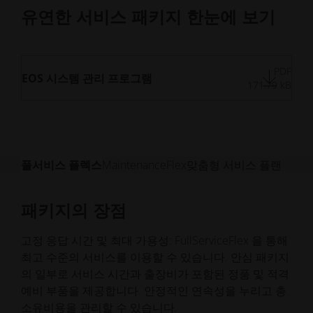
보
보
유연한 서비스 패키지 한눈에 보기
기
기
PDF
EOS 시스템 관리 프로그램
171.79 kB
풀서비스 플렉스
MaintenanceFlex
맞춤형 서비스 플랜
패키지의 장점
패키지의 장점
고객의 이점
고정 응답 시간 및 최대 가용성: FullServiceFlex 을 통해
시스템 성능 극대화를 위한 EOS 전문가의 효과적인 유
만능은 없습니다. EOS와 함께 머신 파크를 확장하세요.
최고 수준의 서비스를 이용할 수 있습니다. 안심 패키지
지보수 관리: MaintenanceFlex 패키지는 검증된 유지보
구성 가능한 서비스 솔루션은 귀사의 특정 적층 제조 전
의 일부로 서비스 시간과 출장비가 포함된 정품 및 적격
수 관리와 적격 부품을 보장합니다. 취약점을 조기에 파
략에 따라 적합한 서비스 범위를 제공합니다.
예비 부품을 제공합니다. 안정적인 연속성을 누리고 총
악하기 위한 안전 및 기능 점검을 포함하여 수행된 모든
소유비용을 관리할 수 있습니다.
작업이 기록됩니다.