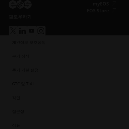
근
공구강
뉴스레터
접
myEOS
소비재
팟캐스트
성.opens_new_window
근
접
EOS Store
방어
브이로그
팔로우하기
성.
근
에너지
접
자료실
새
성.
제조
근
성공 사례
창
새
의료
접
접
접
접
성.opens_new_window
열
창
근
근
근
근
반도체
개인정보 보호정책
성.
성.
성.
성.
기
열
우주
새
새
새
새
기
창
창
창
창
쿠키 정책
열
열
열
열
기
기
기
기
쿠키 기본 설정
GTC 및 ToU
각인
접근성
상표