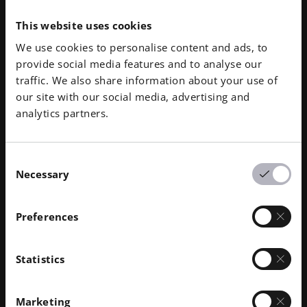
선 노출 감소, 무엇보다도 합병증 발생률과 재수술률이
This website uses cookies
크게 감소하는 등 환자에게 이점이 있는 것으로 나타났
습니다.
We use cookies to personalise content and ads, to
provide social media features and to analyse our
2019년 8월 현재 호주에서 300건 이상의 수술에
traffic. We also share information about your use of
SpineBox™가 성공적으로 사용되었습니다. 이제 아나
our site with our social media, advertising and
토믹스는 2020년부터 다른 국가에서도 SpineBox™ 키
analytics partners.
트를 제공할 계획으로 전 세계로 확장할 예정입니다. 아
나토믹스는 3D 프린팅 부품의 확장 가능한 제조를 위해
EOS의 SLS 기술과 협력하기로 결정했습니다.
Consent
Necessary
Selection
EOS PA 2200 소재를 사용한 FORMIGA P 110 프린터는
수술용 절단 및 드릴링 가이드를 위한 매우 정확하고 생
체 적합성(일시적 사용)이 있으며 기계적으로 강력한 부
Preferences
품의 전 세계 표준이기 때문에 확실한 선택이었습니다.
우수한 독일 엔지니어링 및 애프터서비스 지원에 대한
Statistics
EOS의 명성 또한 Anatomics가 글로벌 확장 계획을 위
해 EOS와 계속 협력하기로 결정하게 된 중요한 요인이
었습니다.
Marketing