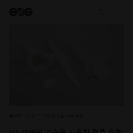
검
색
검
탐
시
색
색
작
창
메
열
뉴
기/
열
닫
기/
기
닫
기
해부학에 의한 3D 프린팅 수술 척추 부품
SLS 프린팅 기술을 사용한 척추 유합