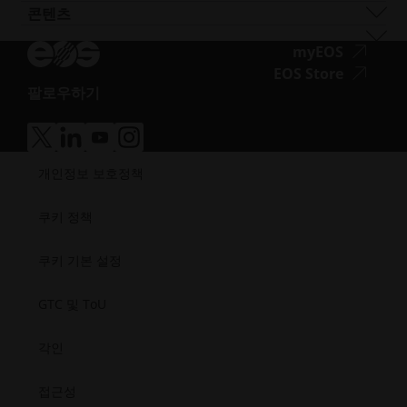
EOS M4 ONYX
스테인리스 스틸
EOS P 500 FDR
고성능
솔루션 검색기를 사용해 보세요!
혁신 파트너
품질 보증
자동차
콘텐츠
접
AMCM 맞춤형 프린터
티타늄
EOS P 770
다목적
공급업체로 신청하기
기술 파트너
ISO 인증
항공
블로그
근
공구강
뉴스레터
접
myEOS
소비재
팟캐스트
성.opens_new_window
근
접
EOS Store
방어
브이로그
팔로우하기
성.
근
에너지
접
자료실
새
성.
제조
근
성공 사례
창
새
의료
접
접
접
접
성.opens_new_window
열
창
근
근
근
근
반도체
개인정보 보호정책
성.
성.
성.
성.
기
열
우주
새
새
새
새
기
창
창
창
창
쿠키 정책
열
열
열
열
기
기
기
기
쿠키 기본 설정
GTC 및 ToU
각인
접근성