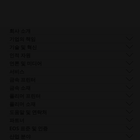
회사 소개
회사 개요
기업의 책임
사업 분야
지속 가능성
기술 및 혁신
기업 관리
거버넌스
DMLS
인적 자원
전 세계 사업장
리소스
SLS
채용 정보
언론 및 미디어
AM이란 무엇인가요?
FDR
접
모든 채용 공고
프레스 센터
서비스
빔 쉐이핑
근
로고 및 이미지
소프트웨어
금속 프린터
Smart Fusion
성.
기술 서비스
EOS M 290
금속 소재
Digital Foam
새
포스트 프로세싱
EOS M 290 1kW
알루미늄
폴리머 프린터
산업용 3D 프린터
창
AM 컨설팅
EOS M 290-2
코발트 크롬
FORMIGA P 110 Velocis
폴리머 소재
열
트레이닝 및 교육
EOS M 300-4
구리
FORMIGA P 110 FDR
생체 적합성
도움말 및 연락처
기
AM 턴키
EOS M-300-4 1kW
니켈 합금
EOS P3 NEXT
연성
지원 받기
파트너
EOS M 400
기타 스틸
INTEGRA P 450
난연성
문의하기
프로덕션 파트너
EOS 표준 및 인증
EOS M 400-4
특수 금속 재료
EOS P 500
유연성
전시회 및 이벤트
에코시스템 파트너
품질 관리
산업 분야