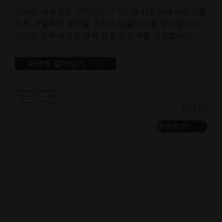
맞춤
미시간 대학교는 FORMIGA P 100을 사용하여 어린이를
위한 개별화된 생명을 구하는 임플란트를 생산합니다.
EOS와 함께 새로운 생체 적합성 소재를 개발합니다.
자세히 알아보기
이
다
01
/
03
전
음
슬
슬
문의하기
라
라
이
이
드
드
보
보
기
기