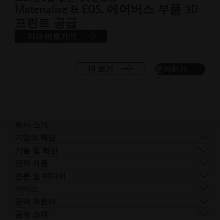
Materialise & EOS, 에어버스 부품 3D
프린트 공급
기사 바로가기
더 보기
문의하기
회사 소개
회사 개요
기업의 책임
사업 분야
지속 가능성
기술 및 혁신
기업 관리
거버넌스
DMLS
인적 자원
전 세계 사업장
리소스
SLS
채용 정보
언론 및 미디어
AM이란 무엇인가요?
FDR
접
모든 채용 공고
프레스 센터
서비스
빔 쉐이핑
근
로고 및 이미지
소프트웨어
금속 프린터
Smart Fusion
성.
기술 서비스
EOS M 290
금속 소재