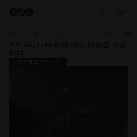
검
색
검
탐
시
색
색
작
창
메
2026
2025
2024
2023
2022
2021
2021년 11월
· 읽는 데 4분 소요
열
뉴
EOS NA, 1,000번째 머신 배송을 기념
기/
열
하다
닫
기/
기
닫
기사 바로가기
기