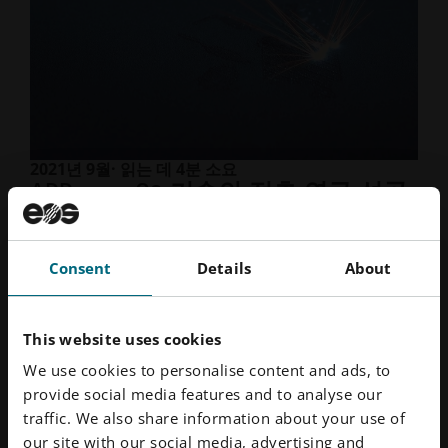
2021년 9월
· 읽는 데 4분 소요
ADDvance O2 기술의 적층 연구 성공
사례
기사 바로가기
Consent
Details
About
This website uses cookies
We use cookies to personalise content and ads, to
provide social media features and to analyse our
traffic. We also share information about your use of
our site with our social media, advertising and