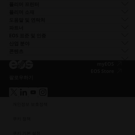
Digital Foam
새
포스트 프로세싱
EOS M 290 1kW
알루미늄
폴리머 프린터
산업용 3D 프린터
창
AM 컨설팅
EOS M 290-2
코발트 크롬
FORMIGA P 110 Velocis
폴리머 소재
열
트레이닝 및 교육
EOS M 300-4
구리
FORMIGA P 110 FDR
생체 적합성
도움말 및 연락처
기
AM 턴키
EOS M-300-4 1kW
니켈 합금
EOS P3 NEXT
연성
지원 받기
파트너
EOS M 400
기타 스틸
INTEGRA P 450
난연성
문의하기
프로덕션 파트너
EOS 표준 및 인증
EOS M 400-4
특수 금속 재료
EOS P 500
유연성
전시회 및 이벤트
에코시스템 파트너
품질 관리
산업 분야
EOS M4 ONYX
스테인리스 스틸
EOS P 500 FDR
고성능
솔루션 검색기를 사용해 보세요!
혁신 파트너
품질 보증
자동차
콘텐츠
접
AMCM 맞춤형 프린터
티타늄
EOS P 770
다목적
공급업체로 신청하기
기술 파트너
ISO 인증
항공
블로그
근
공구강
뉴스레터
접
myEOS
소비재
팟캐스트
성.opens_new_window
근
접
EOS Store
방어
브이로그
팔로우하기
성.
근
에너지
접
자료실
새
성.
제조
근
성공 사례
창
새
의료
접
접
접
접
성.opens_new_window
열
창
근
근
근
근
반도체
개인정보 보호정책
성.
성.
성.
성.
기
열
우주
새
새
새
새
기
창
창
창
창
쿠키 정책
열
열
열
열
기
기
기
기
쿠키 기본 설정