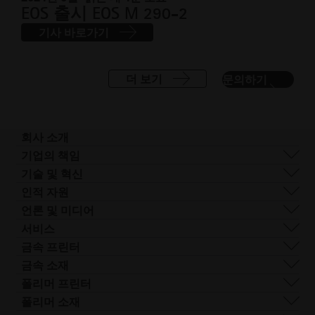
EOS 출시 EOS M 290-2
기사 바로가기
더 보기
문의하기
회사 소개
회사 개요
기업의 책임
사업 분야
지속 가능성
기술 및 혁신
기업 관리
거버넌스
DMLS
인적 자원
전 세계 사업장
리소스
SLS
채용 정보
언론 및 미디어
AM이란 무엇인가요?
FDR
접
모든 채용 공고
프레스 센터
서비스
빔 쉐이핑
근
로고 및 이미지
소프트웨어
금속 프린터
Smart Fusion
성.
기술 서비스
EOS M 290
금속 소재
Digital Foam
새
포스트 프로세싱
EOS M 290 1kW
알루미늄
폴리머 프린터
산업용 3D 프린터
창
AM 컨설팅
EOS M 290-2
코발트 크롬
FORMIGA P 110 Velocis
폴리머 소재
열
트레이닝 및 교육