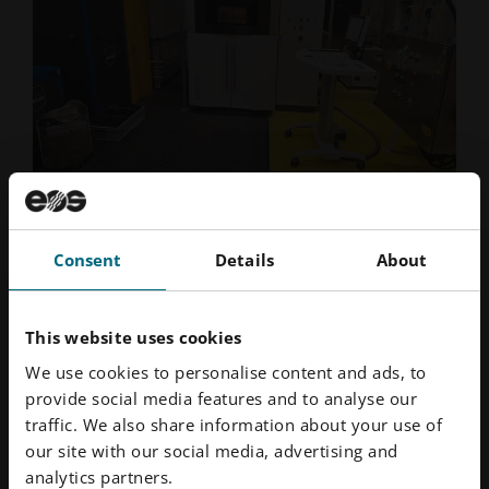
2024년 8월
· 읽는 데 4분 소요
아틀라스콥코의 비용 절감을 지원하
Consent
Details
About
는 EOS
기사 바로가기
This website uses cookies
We use cookies to personalise content and ads, to
provide social media features and to analyse our
traffic. We also share information about your use of
our site with our social media, advertising and
analytics partners.