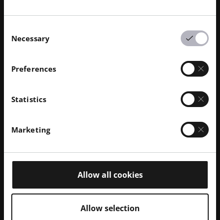
Consent
Necessary
Selection
2024년 6월
· 읽는 데 3분 소요
Preferences
i3D MFG, 12 인수 EOS M 400-4
기사 바로가기
Statistics
Marketing
Allow all cookies
Allow selection