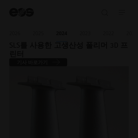
검
색
검
탐
시
색
색
작
창
메
2026
2025
2024
2023
2022
2021
2024년 11월
· 읽는 데 3분 소요
열
뉴
SLS를 사용한 고생산성 폴리머 3D 프
기/
열
린터
닫
기/
기
닫
기사 바로가기
기