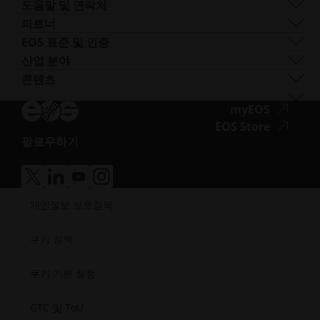
EOS M 300-4
구리
FORMIGA P 110 FDR
생체 적합성
도움말 및 연락처
기
AM 턴키
EOS M-300-4 1kW
니켈 합금
EOS P3 NEXT
연성
지원 받기
파트너
EOS M 400
기타 스틸
INTEGRA P 450
난연성
문의하기
프로덕션 파트너
EOS 표준 및 인증
EOS M 400-4
특수 금속 재료
EOS P 500
유연성
전시회 및 이벤트
에코시스템 파트너
품질 관리
산업 분야
EOS M4 ONYX
스테인리스 스틸
EOS P 500 FDR
고성능
솔루션 검색기를 사용해 보세요!
혁신 파트너
품질 보증
자동차
콘텐츠
접
AMCM 맞춤형 프린터
티타늄
EOS P 770
다목적
공급업체로 신청하기
기술 파트너
ISO 인증
항공
블로그
근
공구강
뉴스레터
접
myEOS
소비재
팟캐스트
성.opens_new_window
근
접
EOS Store
방어
브이로그
팔로우하기
성.
근
에너지
접
자료실
새
성.
제조
근
성공 사례
창
새
의료
접
접
접
접
성.opens_new_window
열
창
근
근
근
근
반도체
개인정보 보호정책
성.
성.
성.
성.
기
열
우주
새
새
새
새
기
창
창
창
창
쿠키 정책
열
열
열
열
기
기
기
기
쿠키 기본 설정
GTC 및 ToU