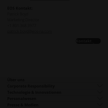
EOS Kontakt:
Patrick Boyd
Marketing Director
+1 801.368.3977
patrick.boyd@eos-na.com
Kontakt
Über uns
Wer wir sind
Corporate Responsibility
Was wir machen
Nachhaltigkeit
Technologie & Innovationen
Corporate Management
Governance
DMLS
Personalwesen
Standorte weltweit
Ressourcen
SLS
Karriere
Presse & Medien