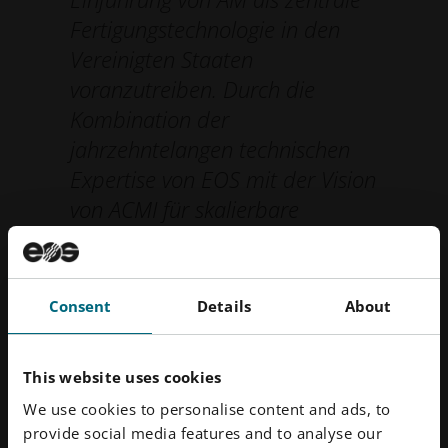
Fertigungstechnologie in den
Vereinigten Staaten
voranzutreiben. Durch die
Kombination der
jahrzehntelangen technischen
Expertise von EOS mit der Vision
von ACMI für skalierbare
Produktionsökosysteme
ermöglichen wir es Herstellern
aus den Bereichen Verteidigung
Consent
Details
About
und Luft- und Raumfahrt,
schneller vom Konzept zur
This website uses cookies
qualifizierten Produktion
We use cookies to personalise content and ads, to
überzugehen. Durch die
provide social media features and to analyse our