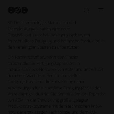
(ACMI), ein Industrieunternehmen, das Innovationen in
Su
der Fertigung und Serienproduktion vorantreibt, und
st
Suchleist
Navi
EOS, ein weltweit führender Anbieter von industrieller
öffnen/sc
öffn
3D-Drucktechnologie, Materialien und
Dienstleistungen, haben eine neue
Geschäftspartnerschaft bekannt gegeben, um
fortschrittliche Fertigung und heimische Produktion in
den Vereinigten Staaten zu unterstützen.
Die Partnerschaft erweitert den Einsatz
fortschrittlicher Fertigungskapazitäten im
Industriecampus-Netzwerk von ACMI und unterstützt
damit das Wachstum der kommerziellen
Fertigungsbasis und die Entwicklung neuer
Anwendungen für die additive Fertigung (AM) in der
Verteidigungsindustrie. Die Kombination der Expertise
von ACMI in der Entwicklung groß angelegter
Produktionsökosysteme mit dem technischen Know-
how, der erstklassigen Technologie und dem AM-