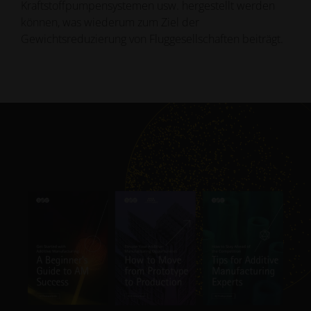
Kraftstoffpumpensystemen usw. hergestellt werden
können, was wiederum zum Ziel der
Gewichtsreduzierung von Fluggesellschaften beiträgt.