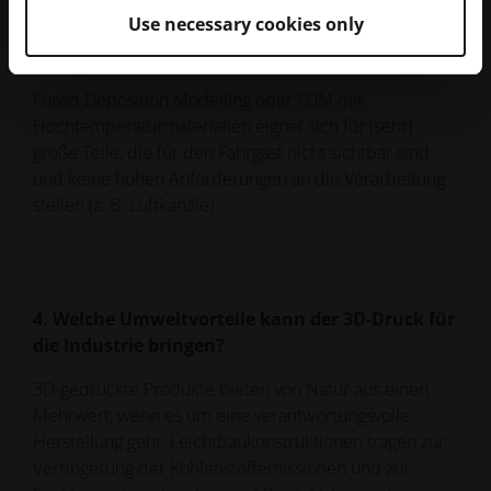
hohe chemische Beständigkeit und ist zertifiziert, um
Use necessary cookies only
die FAR 25.853-Anforderungen für 60 Sekunden
vertikales Brennen zu erfüllen.
Fused Deposition Modelling oder FDM mit
Hochtemperaturmaterialien eignet sich für (sehr)
große Teile, die für den Fahrgast nicht sichtbar sind
und keine hohen Anforderungen an die Verarbeitung
stellen (z. B. Luftkanäle).
4. Welche Umweltvorteile kann der 3D-Druck für
die Industrie bringen?
3D-gedruckte Produkte bieten von Natur aus einen
Mehrwert, wenn es um eine verantwortungsvolle
Herstellung geht: Leichtbaukonstruktionen tragen zur
Verringerung der Kohlenstoffemissionen und zur