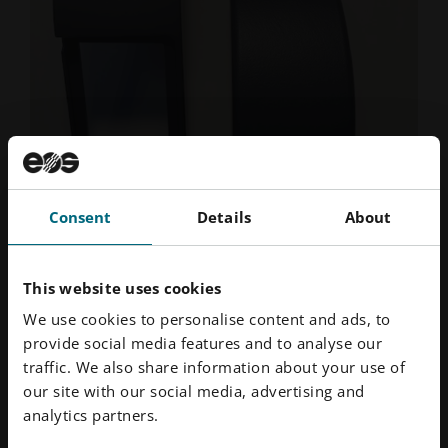
Consent
Details
About
This website uses cookies
Das Aviation AM Center - Musterteile
We use cookies to personalise content and ads, to
provide social media features and to analyse our
3. Welche Fertigungsverfahren fallen unter den
traffic. We also share information about your use of
Begriff "3D-Druck" und welche Verfahren eignen
our site with our social media, advertising and
sich für bestimmte Bauteiltypen besser als
analytics partners.
andere?