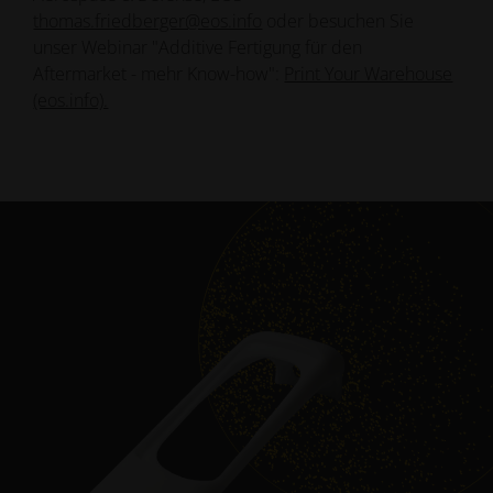
thomas.friedberger@eos.info
oder besuchen Sie
unser Webinar "Additive Fertigung für den
Aftermarket - mehr Know-how":
Print Your Warehouse
(eos.info).