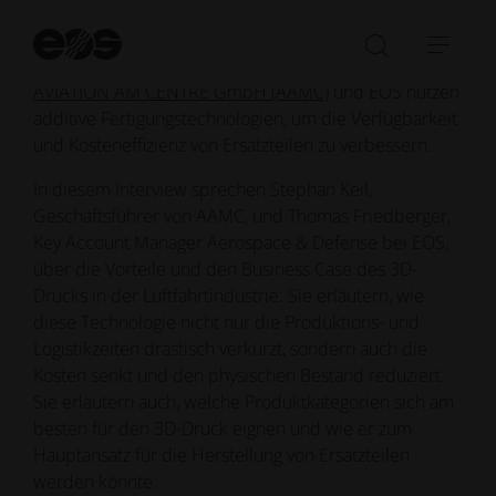
möglich in Betrieb zu halten. Hier leistet der 3D-Druck
Su
einen wichtigen Beitrag, indem er die Produktion von
st
Suchleist
Navi
Ersatzteilen revolutioniert. Unternehmen wie
THE
öffnen/sc
öffn
AVIATION AM CENTRE GmbH (AAMC)
und EOS nutzen
additive Fertigungstechnologien, um die Verfügbarkeit
und Kosteneffizienz von Ersatzteilen zu verbessern.
In diesem Interview sprechen Stephan Keil,
Geschäftsführer von AAMC, und Thomas Friedberger,
Key Account Manager Aerospace & Defense bei EOS,
über die Vorteile und den Business Case des 3D-
Drucks in der Luftfahrtindustrie. Sie erläutern, wie
diese Technologie nicht nur die Produktions- und
Logistikzeiten drastisch verkürzt, sondern auch die
Kosten senkt und den physischen Bestand reduziert.
Sie erläutern auch, welche Produktkategorien sich am
besten für den 3D-Druck eignen und wie er zum
Hauptansatz für die Herstellung von Ersatzteilen
werden könnte.