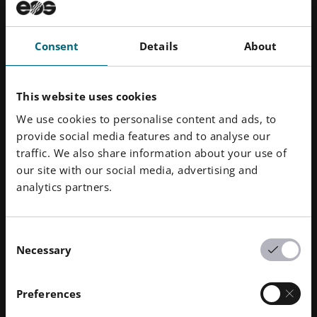
ein klarer Vorteil für die CSRD-Compliance.
Scope 3.1: Emissionen aus eingekauften Waren
eingekaufter Energie, und Scope 3: Emissionen
und Dienstleistungen – reduziert durch weniger
entlang der gesamten Wertschöpfungskette
Primärpulver und Verbrauchsmaterialien.
Consent
Details
About
Scope 3.5: Emissionen aus Abfallentsorgung –
reduziert durch weniger gefährlichen Abfall und
Chemikalien.
This website uses cookies
We use cookies to personalise content and ads, to
provide social media features and to analyse our
traffic. We also share information about your use of
our site with our social media, advertising and
Zusammenfassung: Intelligenter filtern – für
analytics partners.
Mensch, Umwelt und Performance
RFS Pro ist mehr als ein technisches Upgrade – es ist
Consent
ein strategischer Hebel für nachhaltige, zukunftsfähige
Necessary
Selection
Metall-AM-Produktion. Durch die Rückgewinnung von
wertvollem Pulver, den Verzicht auf chemische
Zusätze sowie die Reduzierung von THG-Emissionen
Preferences
und signifikanten Abfallmengen unterstützt es