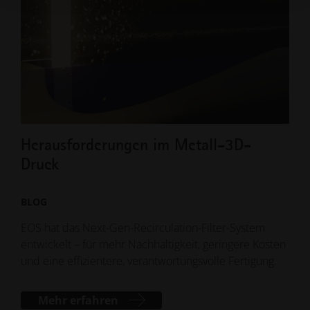
Herausforderungen im Metall-3D-
EO
Druck
for
BLOG
MET
EOS hat das Next-Gen-Recirculation-Filter-System
Die 
entwickelt – für mehr Nachhaltigkeit, geringere Kosten
Zuve
und eine effizientere, verantwortungsvolle Fertigung.
gro
Lase
Mehr erfahren