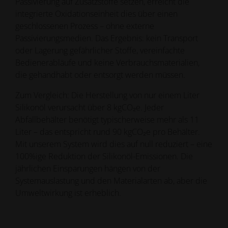
Passivierung auf Zusatzstoffe setzen, erreicht die
integrierte Oxidationseinheit dies über einen
geschlossenen Prozess – ohne externe
Passivierungsmedien. Das Ergebnis: kein Transport
oder Lagerung gefährlicher Stoffe, vereinfachte
Bedienerabläufe und keine Verbrauchsmaterialien,
die gehandhabt oder entsorgt werden müssen.
Zum Vergleich: Die Herstellung von nur einem Liter
Silikonöl verursacht über 8 kgCO₂e. Jeder
Abfallbehälter benötigt typischerweise mehr als 11
Liter – das entspricht rund 90 kgCO₂e pro Behälter.
Mit unserem System wird dies auf null reduziert – eine
100%ige Reduktion der Silikonöl-Emissionen. Die
jährlichen Einsparungen hängen von der
Systemauslastung und den Materialarten ab, aber die
Umweltwirkung ist erheblich.