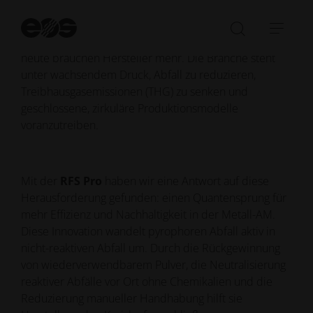
hinweg solide und zuverlässige Leistung erbracht,
Su
indem sie reaktive Nebenprodukte aufgefangen und
st
Suchleist
Navi
sichere Betriebsbedingungen unterstützt haben. Doch
öffnen/sc
öffn
heute brauchen Hersteller mehr. Die Branche steht
unter wachsendem Druck, Abfall zu reduzieren,
Treibhausgasemissionen (THG) zu senken und
geschlossene, zirkuläre Produktionsmodelle
voranzutreiben.
Mit der
RFS Pro
haben wir eine Antwort auf diese
Herausforderung gefunden: einen Quantensprung für
mehr Effizienz und Nachhaltigkeit in der Metall-AM.
Diese Innovation wandelt pyrophoren Abfall aktiv in
nicht-reaktiven Abfall um. Durch die Rückgewinnung
von wiederverwendbarem Pulver, die Neutralisierung
reaktiver Abfälle vor Ort ohne Chemikalien und die
Reduzierung manueller Handhabung hilft sie