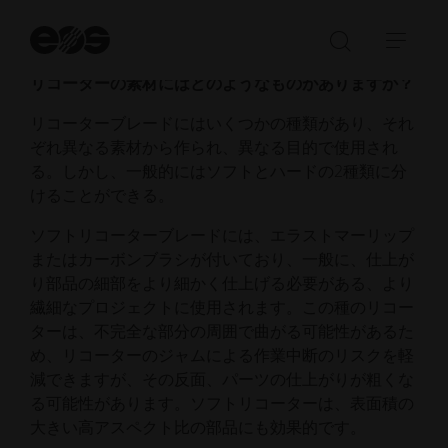
めています。
検
索
検
ナ
開
索
ビ
リコーターの素材にはどのようなものがありますか？
始
バ
ゲ
リコーターブレードにはいくつかの種類があり、それ
ー
ー
ぞれ異なる素材から作られ、異なる目的で使用され
の
シ
る。しかし、一般的にはソフトとハードの2種類に分
Open/Clo
ョ
けることができる。
ン
を
ソフトリコーターブレードには、エラストマーリップ
開
またはカーボンブラシが付いており、一般に、仕上が
く
り部品の細部をより細かく仕上げる必要がある、より
／
繊細なプロジェクトに使用されます。この種のリコー
閉
ターは、不完全な部分の周囲で曲がる可能性があるた
じ
め、リコーターのジャムによる作業中断のリスクを軽
る
減できますが、その反面、パーツの仕上がりが粗くな
る可能性があります。ソフトリコーターは、表面積の
大きい高アスペクト比の部品にも効果的です。