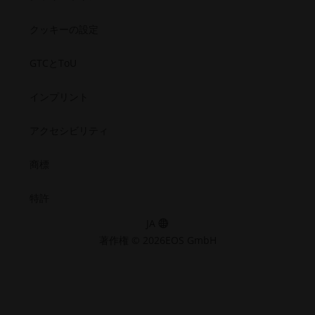
（新
ィ
リ
リ
リ
リ
テ
い
テ
テ
テ
テ
し
（新
ィ.opens_new_window
ィ
ィ
ィ
ィ
ウ
クッキーの設定
い
し
（新
（新
（新
（新
ィ
ウ
い
し
し
し
し
ン
GTCとToU
い
い
い
い
ィ
ウ
ウ
ウ
ウ
ウ
ド
ン
ィ
ィ
ィ
ィ
ィ
ウ
インプリント
ド
ン
ン
ン
ン
ン
で
ド
ド
ド
ド
ウ
ド
ウ
ウ
ウ
ウ
開
アクセシビリティ
で
ウ
で
で
で
で
く）
開
で
開
開
開
開
商標
く）
く）
く）
く）
く）
開
く）
特許
JA
著作権 © 2026EOS GmbH