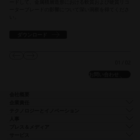
ードして、金属積層造形における軟質および硬質リコ
ーターブレードの影響について深い洞察を得てくださ
い。
ダウンロード
前
次
01
/
02
の
の
ス
ス
お問い合わせ
ラ
ラ
イ
イ
ド
ド
を
を
会社概要
表
表
会社概要
企業責任
示
示
事業内容
持続可能性
テクノロジーとイノベーション
企業経営
ガバナンス
DMLS
人事
世界各地の拠点
リソース
SLS
採用情報
プレス＆メディア
AMとは何か？
FDR
ア
すべての求人情報
プレスセンター
サービス