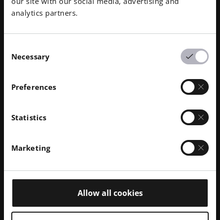
our site with our social media, advertising and
analytics partners.
Consent
垂直シリンダー21本、水平シリンダー18本、密度キューブ5
Necessary
Selection
個、表面下空隙率パーツ5個からなるジョブレイアウト：ジョ
ブレイアウト
Preferences
Statistics
Marketing
Allow all cookies