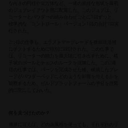
な向きの円柱や立方体など、一連の単純な形状を最初
のジョブレイアウト用に配置した。このジョブは、リ
コーターとパウダーの組み合わせごとに1回ずつと、
標準的な「コントロール」バージョン1回の合計7回実
行された。
2つ目の仕事も、エラストマーブレードを微細造形用
にテストするために特別に設計された。この仕事で
は、リコーターの能力を最大限に引き出すために、格
子状のボールとチェスのルークを追加した。この2番
目の仕事では、パーツを完成させた後、破損したブレ
ードがパウダーベッドにどのような影響を与えるかを
観察するため、ビルドプラットフォームの半分を意図
的に空にしておいた。
何を見つけたのか？
簡単に言えば、どの金属粉を使っても、それぞれのリ