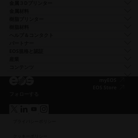
ビーム形状
ク
ロゴと画像
ソフトウェア
金属３Dプリンター
Smart Fusion
セ
テクニカルサービス
EOS M 290
金属材料
Digital Foam
シ
後処理
EOS M 290 1kW
アルミニウム
樹脂プリンター
産業用3Dプリンター
ビ
AMコンサルティング
EOS M 290-2
コバルトクロム
FORMIGA P 110 Velocis
樹脂材料
リ
トレーニングと教育
EOS M 300-4
銅
FORMIGA P 110 FDR
生体適合性
ヘルプ＆コンタクト
テ
AMターンキー
EOS M-300-4 1kW
ニッケル合金
EOS P3 NEXT
延性
サポートを受ける
パートナー
ィ
EOS M 400
その他の鋼
INTEGRA P 450
難燃性
お問い合わせ
製造パートナー
EOS規格と認証
（新
EOS M 400-4
特殊金属材料
EOS P 500
柔軟性
見本市・イベント
エコシステム・パートナー
品質管理
産業
し
EOS M4 ONYX
ステンレス鋼
EOS P 500 FDR
高性能
ソリューションファインダーをお試しくださ
イノベーション・パートナー
品質保証
自動車
コンテンツ
い
ア
AMCMのオーダーメイドプリンター
チタン
EOS P 770
多目的
い！
テクノロジー・パートナー
ISO認証
航空
ブログ
ウ
ク
工具鋼
サプライヤーとして申し込む
ア
myEOS
消費財
ポッドキャスト
ィ
セ
ニュースレター
ク
ア
EOS Store
ディフェンス
Vlog
ン
シ
フォローする
セ
ク
エネルギー
ア
リソースライブラリ
ド
ビ
シ
セ
製造業
ク
成功事例
ウ
リ
ビ
シ
医療
ア
ア
ア
ア
セ
で
テ
リ
ビ
ク
ク
ク
ク
半導体
シ
開
ィ
プライバシーポリシー
セ
セ
セ
セ
テ
リ
宇宙
ビ
く）
シ
シ
シ
シ
（新
ィ
テ
ビ
ビ
ビ
ビ
リ
し
クッキーポリシー