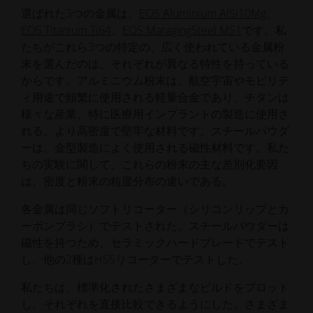
選ばれた3つの金属は、
EOS Aluminium AlSi10Mg
、
EOS Titanium Ti64
、
EOS MaragingSteel MS1
です。私
たちがこれら3つの特定の、広く使われている金属粉
末を選んだのは、それぞれが異なる特性を持っている
からです。アルミニウム粉末は、航空宇宙やモビリテ
ィ用途で頻繁に使用される軽量合金であり、チタンは
様々な産業、特に医療用インプラントの製造に使用さ
れる、より高密度で堅牢な材料です。スチールパウダ
ーは、金型製造によく使用される磁性材料です。私た
ちの実験に関して、これらの粉末の主な差別化要因
は、密度と粉末の粒度分布の違いである。
各金属は同じソフトリコーター（シリコンリップとカ
ーボンブラシ）でテストされた。スチールパウダーは
磁性を持つため、セラミックハードブレードでテスト
し、他の2種はHSSリコーターでテストした。
私たちは、標準化されたさまざまなビルドをプロット
し、それぞれを直接比較できるようにした。さまざま