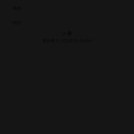
く）
開
で
開
開
開
開
商標
く）
く）
く）
く）
く）
開
く）
特許
JA
著作権 © 2026EOS GmbH