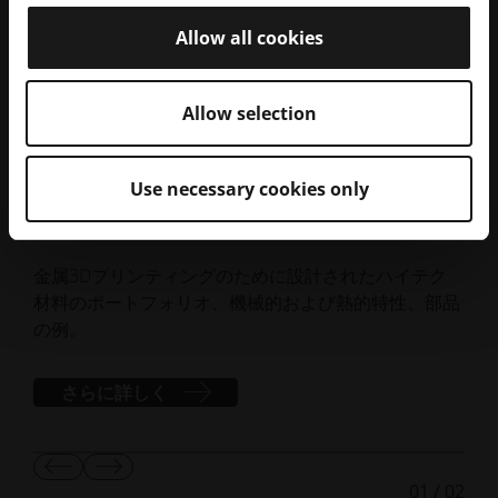
Allow all cookies
Allow selection
Use necessary cookies only
EOS金属パウダー
E
金属3Dプリンティングのために設計されたハイテク
EO
材料のポートフォリオ、機械的および熱的特性、部品
料
の例。
の
さらに詳しく
前
次
01
/
02
の
の