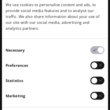
We use cookies to personalise content and ads, to
継続的な改善を促進し、お客様に常にご満足いただけ
実証
provide social media features and to analyse our
るよう設計されています。
フ
traffic. We also share information about your use of
お
our site with our social media, advertising and
さらに詳しく
analytics partners.
Consent
Necessary
Selection
前
次
01
/
03
の
の
ス
ス
Preferences
ラ
ラ
イ
イ
ド
ド
を
を
Statistics
表
表
示
示
Marketing