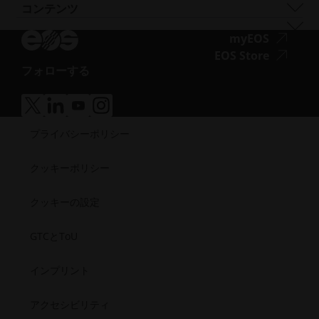
EOS P 500 FDR
高性能
ソリューションファインダーをお試しくださ
イノベーション・パートナー
品質保証
自動車
コンテンツ
い
ア
AMCMのオーダーメイドプリンター
チタン
EOS P 770
多目的
い！
テクノロジー・パートナー
ISO認証
航空
ブログ
ウ
ク
工具鋼
サプライヤーとして申し込む
ア
myEOS
消費財
ポッドキャスト
ィ
セ
ニュースレター
ク
ア
EOS Store
ディフェンス
Vlog
ン
シ
フォローする
セ
ク
エネルギー
ア
リソースライブラリ
ド
ビ
シ
セ
製造業
ク
成功事例
ウ
リ
ビ
シ
医療
ア
ア
ア
ア
セ
で
テ
リ
ビ
ク
ク
ク
ク
半導体
シ
開
ィ
プライバシーポリシー
セ
セ
セ
セ
テ
リ
宇宙
ビ
く）
シ
シ
シ
シ
（新
ィ
テ
ビ
ビ
ビ
ビ
リ
し
クッキーポリシー
（新
ィ
リ
リ
リ
リ
テ
い
テ
テ
テ
テ
し
（新
ィ.opens_new_window
ィ
ィ
ィ
ィ
ウ
クッキーの設定
い
し
（新
（新
（新
（新
ィ
ウ
い
し
し
し
し
ン
GTCとToU
い
い
い
い
ィ
ウ
ウ
ウ
ウ
ウ
ド
ン
ィ
ィ
ィ
ィ
ィ
ウ
インプリント
ド
ン
ン
ン
ン
ン
で
ド
ド
ド
ド
ウ
ド
ウ
ウ
ウ
ウ
開
アクセシビリティ
で
ウ
で
で
で
で