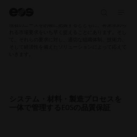
べての部品品質を継続的に管理しています。その取り
組みは、取得済みの製品認証や各種検証・評価によっ
検
索
て裏付けられています。当社の品質方針は、お客様の
検
ナ
開
現在のニーズを的確に把握するとともに、将来求めら
索
ビ
始
れる市場要求をいち早く捉えることにあります。そし
バ
ゲ
て、それらの要求に対し、適切な組織体制、技術力、
ー
ー
そして経済性を備えたソリューションによって応えて
の
シ
いきます。
Open/Clo
ョ
ン
を
開
く
／
システム・材料・製造プロセスを
閉
じ
一体で管理するEOSの品質保証
る