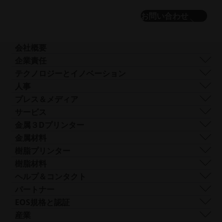
ス
ス
お問い合わせ
ラ
ラ
イ
イ
ド
ド
を
を
会社概要
表
表
会社概要
企業責任
示
示
事業内容
持続可能性
テクノロジーとイノベーション
企業経営
ガバナンス
DMLS
人事
世界各地の拠点
リソース
SLS
採用情報
プレス＆メディア
AMとは何か？
FDR
ア
すべての求人情報
プレスセンター
サービス
ビーム形状
ク
ロゴと画像
ソフトウェア
金属３Dプリンター
Smart Fusion
セ
テクニカルサービス
EOS M 290
金属材料
Digital Foam
シ
後処理
EOS M 290 1kW
アルミニウム
樹脂プリンター
産業用3Dプリンター
ビ
AMコンサルティング
EOS M 290-2
コバルトクロム
FORMIGA P 110 Velocis
樹脂材料
リ
トレーニングと教育
EOS M 300-4
銅
FORMIGA P 110 FDR
生体適合性
ヘルプ＆コンタクト
テ
AMターンキー
EOS M-300-4 1kW
ニッケル合金
EOS P3 NEXT
延性
サポートを受ける
パートナー
ィ
EOS M 400
その他の鋼
INTEGRA P 450
難燃性
お問い合わせ
製造パートナー
EOS規格と認証
（新
EOS M 400-4
特殊金属材料
EOS P 500
柔軟性
見本市・イベント
エコシステム・パートナー
品質管理
産業
し
EOS M4 ONYX
ステンレス鋼