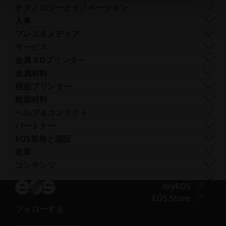
事業内容
持続可能性
テクノロジーとイノベーション
企業経営
ガバナンス
DMLS
人事
世界各地の拠点
リソース
SLS
採用情報
プレス＆メディア
AMとは何か？
FDR
ア
すべての求人情報
プレスセンター
サービス
ビーム形状
ク
ロゴと画像
ソフトウェア
金属３Dプリンター
Smart Fusion
セ
テクニカルサービス
EOS M 290
金属材料
Digital Foam
シ
後処理
EOS M 290 1kW
アルミニウム
樹脂プリンター
産業用3Dプリンター
ビ
AMコンサルティング
EOS M 290-2
コバルトクロム
FORMIGA P 110 Velocis
樹脂材料
リ
トレーニングと教育
EOS M 300-4
銅
FORMIGA P 110 FDR
生体適合性
ヘルプ＆コンタクト
テ
AMターンキー
EOS M-300-4 1kW
ニッケル合金
EOS P3 NEXT
延性
サポートを受ける
パートナー
ィ
EOS M 400
その他の鋼
INTEGRA P 450
難燃性
お問い合わせ
製造パートナー
EOS規格と認証
（新
EOS M 400-4
特殊金属材料
EOS P 500
柔軟性
見本市・イベント
エコシステム・パートナー
品質管理
産業
し
EOS M4 ONYX
ステンレス鋼
EOS P 500 FDR
高性能
ソリューションファインダーをお試しくださ
イノベーション・パートナー
品質保証
自動車
コンテンツ
い
ア
AMCMのオーダーメイドプリンター
チタン
EOS P 770
多目的
い！
テクノロジー・パートナー
ISO認証
航空
ブログ
ウ
ク
工具鋼
サプライヤーとして申し込む
ア
myEOS
消費財
ポッドキャスト
ィ
セ
ニュースレター
ク
ア
EOS Store
ディフェンス
Vlog
ン
シ
フォローする
セ
ク
エネルギー
ア
リソースライブラリ
ド
ビ
シ
セ
製造業
ク