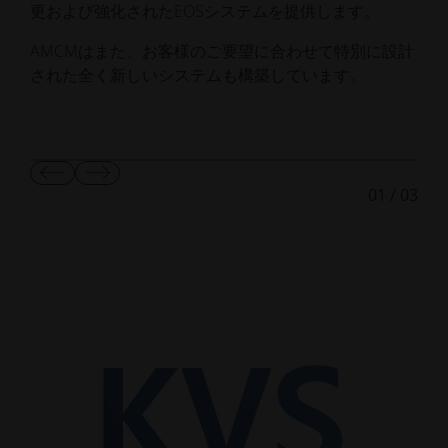
を
更および強化されたEOSシステムを提供します。
A
AMCMはまた、お客様のご要望に合わせて特別に設計
された全く新しいシステムも構築しています。
前
次
01
/
03
の
の
ス
ス
ラ
ラ
イ
イ
ド
ド
を
を
表
表
示
示