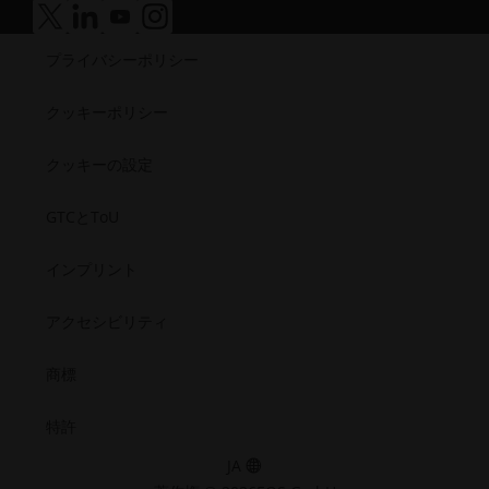
成功事例
ウ
リ
ビ
シ
医療
ア
ア
ア
ア
セ
で
テ
リ
ビ
ク
ク
ク
ク
半導体
シ
開
ィ
プライバシーポリシー
セ
セ
セ
セ
テ
リ
宇宙
ビ
く）
シ
シ
シ
シ
（新
ィ
テ
ビ
ビ
ビ
ビ
リ
し
クッキーポリシー
（新
ィ
リ
リ
リ
リ
テ
い
テ
テ
テ
テ
し
（新
ィ.opens_new_window
ィ
ィ
ィ
ィ
ウ
クッキーの設定
い
し
（新
（新
（新
（新
ィ
ウ
い
し
し
し
し
ン
GTCとToU
い
い
い
い
ィ
ウ
ウ
ウ
ウ
ウ
ド
ン
ィ
ィ
ィ
ィ
ィ
ウ
インプリント
ド
ン
ン
ン
ン
ン
で
ド
ド
ド
ド
ウ
ド
ウ
ウ
ウ
ウ
開
アクセシビリティ
で
ウ
で
で
で
で
く）
開
で
開
開
開
開
商標
く）
く）
く）
く）
く）
開
く）
特許
JA