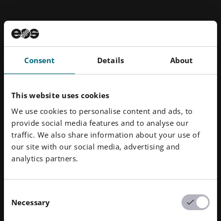
前
次
01
/
03
の
の
ス
ス
ラ
ラ
Consent
Details
About
イ
イ
ド
ド
を
を
表
表
This website uses cookies
示
示
We use cookies to personalise content and ads, to
provide social media features and to analyse our
traffic. We also share information about your use of
our site with our social media, advertising and
analytics partners.
EOSの関連会社およびパートナー
Consent
Necessary
Selection
EOSの関連会社やパートナー企業からなる多層的なネ