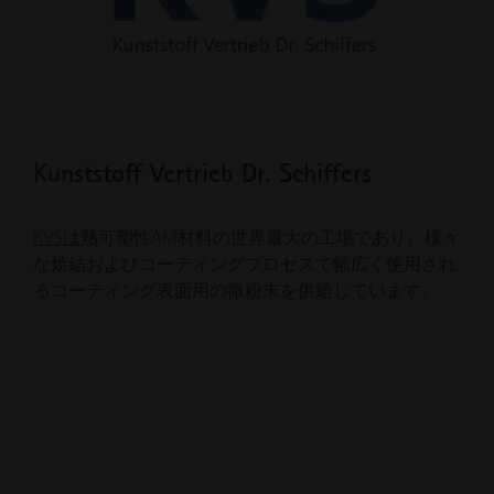
Kunststoff Vertrieb Dr. Schiffers
ME
KVSは
熱可塑性AM材料の世界最大の工場であり、様々
MET
な焼結およびコーティングプロセスで幅広く使用され
末
るコーティング表面用の微粉末を供給しています。
が
プ