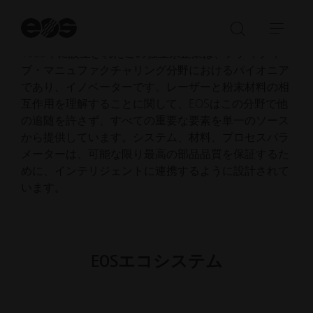
EOS GmbH は、金属と樹脂の産業用3Dプリンティン
検
索
グ分野で世界をリードする技術サプライヤーです。
検
ナ
開
1989年に設立されたこの独立系企業は、アディティ
索
ビ
始
ブ・マニュファクチャリング分野におけるパイオニア
バ
ゲ
であり、イノベーターです。レーザーと粉末材料の相
ー
ー
互作用を理解することに関して、EOSはこの分野で他
の
シ
の追随を許さず、すべての重要な要素を単一のソース
Open/Clo
ョ
から提供しています。システム、材料、プロセスパラ
ン
メーターは、可能な限り最高の部品品質を保証するた
を
めに、インテリジェントに連携するように設計されて
開
います。
く
／
閉
じ
る
EOSエコシステム