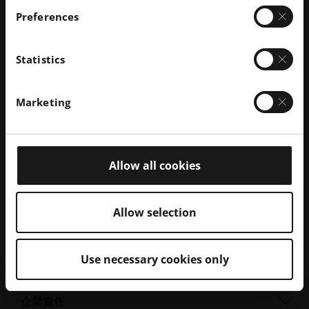
ットワーク。これらのパートナーには、外部のパート
Preferences
ナー企業に加えEOS GmbH の姉妹会社であるAM
Ventures（AMV）が出資している数多くの有望なスタ
ートアップ企業が含まれていますEOS GmbH
Statistics
お問い合わせ
Marketing
Allow all cookies
Allow selection
Use necessary cookies only
会社概要
会社概要
企業責任