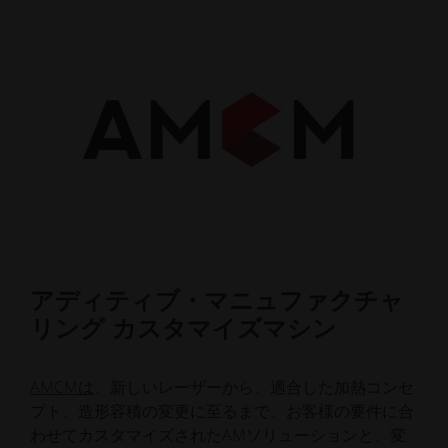
アディティブ・マニュファクチャ
E
リング カスタマイズマシン
EOS
転
AMCMは
、新しいレーザーから、適合した加熱コンセ
こ
プト、造形容積の変更に至るまで、お客様の要件に合
援し
わせてカスタマイズされたAMソリューションと、変