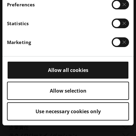
Preferences
前
次
01
/
03
の
の
ス
ス
Statistics
お問い合わせ
ラ
ラ
イ
イ
ド
ド
を
を
Marketing
表
表
示
示
Allow all cookies
Allow selection
Use necessary cookies only
会社概要
会社概要
企業責任
事業内容
持続可能性
テクノロジーとイノベーション