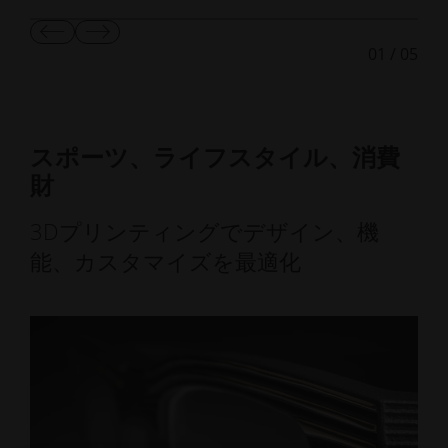
前
次
01
/
05
の
の
ス
ス
ラ
ラ
イ
イ
ド
ド
を
を
スポーツ、ライフスタイル、消費
表
表
財
示
示
3Dプリンティングでデザイン、機
能、カスタマイズを最適化