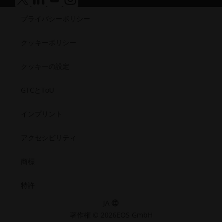
医療
ア
ア
ア
ア
セ
で
テ
リ
ビ
ク
ク
ク
ク
半導体
シ
開
ィ
プライバシーポリシー
セ
セ
セ
セ
テ
リ
宇宙
ビ
く）
シ
シ
シ
シ
（新
ィ
テ
ビ
ビ
ビ
ビ
リ
し
クッキーポリシー
（新
ィ
リ
リ
リ
リ
テ
い
テ
テ
テ
テ
し
（新
ィ.opens_new_window
ィ
ィ
ィ
ィ
ウ
クッキーの設定
い
し
（新
（新
（新
（新
ィ
ウ
い
し
し
し
し
ン
GTCとToU
い
い
い
い
ィ
ウ
ウ
ウ
ウ
ウ
ド
ン
ィ
ィ
ィ
ィ
ィ
ウ
インプリント
ド
ン
ン
ン
ン
ン
で
ド
ド
ド
ド
ウ
ド
ウ
ウ
ウ
ウ
開
アクセシビリティ
で
ウ
で
で
で
で
く）
開
で
開
開
開
開
商標
く）
く）
く）
く）
く）
開
く）
特許
JA
著作権 © 2026EOS GmbH