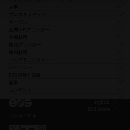
企業経営
ガバナンス
DMLS
人事
世界各地の拠点
リソース
SLS
採用情報
プレス＆メディア
AMとは何か？
FDR
ア
すべての求人情報
プレスセンター
サービス
ビーム形状
ク
ロゴと画像
ソフトウェア
金属３Dプリンター
Smart Fusion
セ
テクニカルサービス
EOS M 290
金属材料
Digital Foam
シ
後処理
EOS M 290 1kW
アルミニウム
樹脂プリンター
産業用3Dプリンター
ビ
AMコンサルティング
EOS M 290-2
コバルトクロム
FORMIGA P 110 Velocis
樹脂材料
リ
トレーニングと教育
EOS M 300-4
銅
FORMIGA P 110 FDR
生体適合性
ヘルプ＆コンタクト
テ
AMターンキー
EOS M-300-4 1kW
ニッケル合金
EOS P3 NEXT
延性
サポートを受ける
パートナー
ィ
EOS M 400
その他の鋼
INTEGRA P 450
難燃性
お問い合わせ
製造パートナー
EOS規格と認証
（新
EOS M 400-4
特殊金属材料
EOS P 500
柔軟性
見本市・イベント
エコシステム・パートナー
品質管理
産業
し
EOS M4 ONYX
ステンレス鋼
EOS P 500 FDR
高性能
ソリューションファインダーをお試しくださ
イノベーション・パートナー
品質保証
自動車
コンテンツ
い
ア
AMCMのオーダーメイドプリンター
チタン
EOS P 770
多目的
い！
テクノロジー・パートナー
ISO認証
航空
ブログ
ウ
ク
工具鋼
サプライヤーとして申し込む
ア
myEOS
消費財
ポッドキャスト
ィ
セ
ニュースレター
ク
ア
EOS Store
ディフェンス
Vlog
ン
シ
フォローする
セ
ク
エネルギー
ア
リソースライブラリ
ド
ビ
シ
セ
製造業
ク
成功事例
ウ
リ
ビ
シ