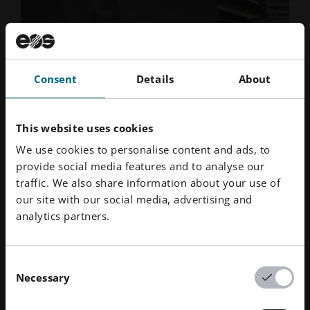
Consent
Details
About
Raytech & Hoet アイウェア
Ca
This website uses cookies
We use cookies to personalise content and ads, to
provide social media features and to analyse our
Hoet社は、アディティブ・マニュファクチャリング
Ca
traffic. We also share information about your use of
マシンによる3Dプリントで、複雑なデザインのメガ
い
our site with our social media, advertising and
ネフレームをオンデマンドで生産することができま
ま
analytics partners.
す。これにより、市場投入までの時間が短縮と、在庫
ト
コストの削減
Consent
事例を見る
Necessary
Selection