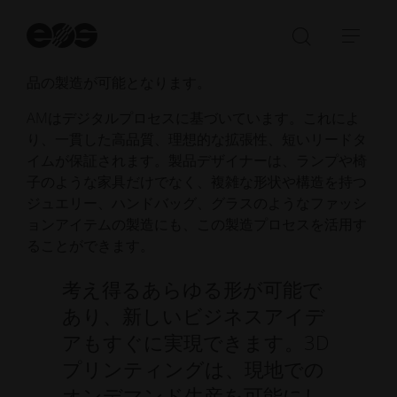
ュファクチャリングは、1つのステップで対象物を層
検
ごとに作り上げていきます。このように材料を的を絞
索
検
ナ
って使用することで、安定性が高く、非常に軽量な製
開
索
ビ
始
品の製造が可能となります。
バ
ゲ
ー
ー
AMはデジタルプロセスに基づいています。これによ
の
シ
り、一貫した高品質、理想的な拡張性、短いリードタ
Open/Clo
ョ
イムが保証されます。製品デザイナーは、ランプや椅
ン
子のような家具だけでなく、複雑な形状や構造を持つ
を
ジュエリー、ハンドバッグ、グラスのようなファッシ
開
ョンアイテムの製造にも、この製造プロセスを活用す
く
ることができます。
／
考え得るあらゆる形が可能で
閉
じ
あり、新しいビジネスアイデ
る
アもすぐに実現できます。3D
プリンティングは、現地での
オンデマンド生産を可能にし