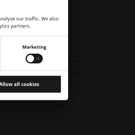
リ
アルミニウム
テ
コバルトクロム
ィ
nalyse our traffic. We also
銅
（新
ニッケル合金
し
tics partners.
その他の鋼
い
特殊金属材料
ウ
ィ
ステンレス鋼
Marketing
ン
チタン
ド
ア
ー
工具鋼
製造パートナー
ウ
ク
エコシステム・パートナー
で
セ
イノベーション・パートナー
開
シ
試しくださ
テクノロジー・パートナー
く）
ビ
リ
Allow all cookies
テ
ィ
（新
し
い
ウ
ィ
ン
ド
ウ