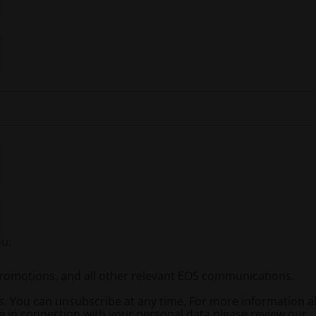
ou:
promotions, and all other relevant EOS communications.
us. You can unsubscribe at any time. For more information 
 in connection with your personal data please review our