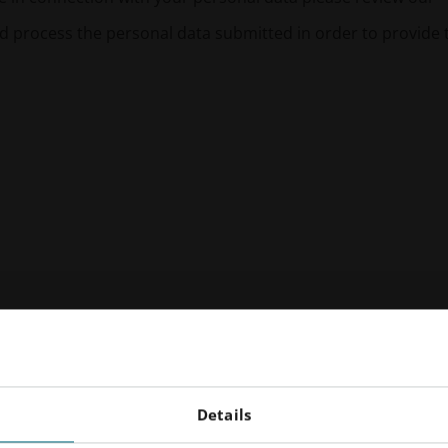
nd process the personal data submitted in order to provide 
DMLS
SLS
FDR
ビーム形状
Details
Smart Fusion
Digital Foam