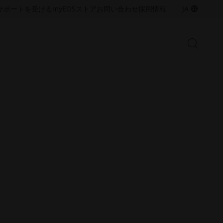
ア
ア
サポートを受ける
myEOS
ストア
お問い合わせ
採用情報
JA
ク
ク
セ
セ
シ
シ
検
ビ
ビ
検
索
リ
リ
索
開
テ
テ
始
バ
ィ
ィ
ー
（新
（新
金属ソリューション
し
し
の
い
い
産業用3Dプリンティングの能力を
Open
拡大するために、金属積層造形技
ウ
ウ
術と材料について詳しくご覧くだ
ィ
ィ
さい
ン
ン
ド
ド
ウ
ウ
で
で
樹脂ソリューション
開
開
産業用3Dプリンティングの能力を
く）
く）
拡大するための、樹脂積層造形技
術と材料をご覧ください