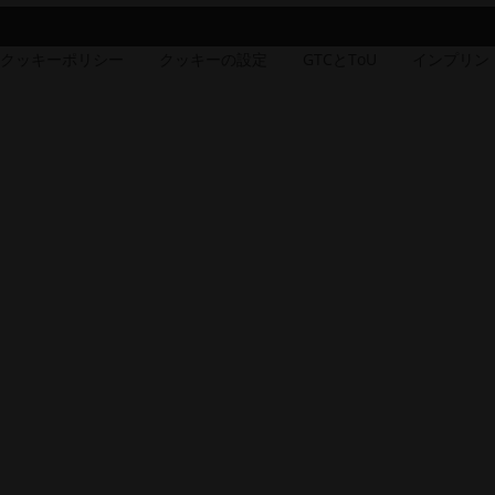
リ
テ
ィ.opens_new
クッキーポリシー
クッキーの設定
GTCとToU
インプリン