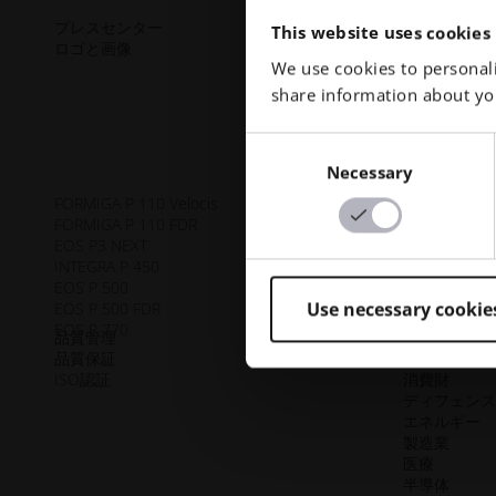
プレスセンター
ソフトウェ
This website uses cookies
ロゴと画像
テクニカル
We use cookies to personali
後処理
AMコンサル
share information about you
トレーニン
AMターンキ
Consent
Necessary
Selection
FORMIGA P 110 Velocis
生体適合性
FORMIGA P 110 FDR
延性
EOS P3 NEXT
難燃性
INTEGRA P 450
柔軟性
EOS P 500
高性能
Use necessary cookie
EOS P 500 FDR
多目的
EOS P 770
品質管理
自動車
品質保証
航空
ISO認証
消費財
ディフェン
エネルギー
製造業
医療
半導体