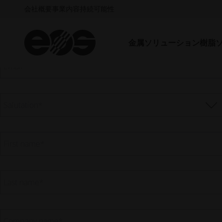
会社概要
事業内容
持続可能性
金属ソリューション
樹脂
Email
*
Salutation
*
First name
*
Last name
*
Company name
*