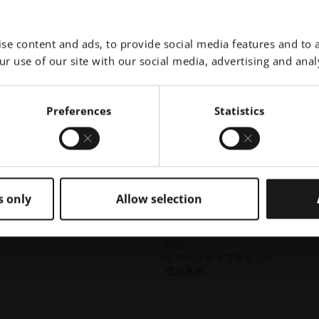
産業用3Dプリンター
ア
EOS M 290
サービス
EOS M 290 1kW
se content and ads, to provide social media features and to a
EOS M 290-2
ティング
EOS M 300-4
r use of our site with our social media, advertising and analy
グと教育
EOS M-300-4 1kW
ー
EOS M 400
EOS M 400-4
Preferences
Statistics
EOS M4 ONYX
AMCMのオーダーメイドプリンタ
サポートを受ける
お問い合わせ
見本市・イベント
ソリューションファインダーをお
い！
サプライヤーとして申し込む
s only
Allow selection
ニュースレター
ブログ
ポッドキャスト
Vlog
ア
ス
リソースライブラリ
ク
成功事例
セ
シ
ビ