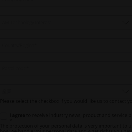
AM Technology Interest
Country/Region
*
Postal code
*
産業
Please select the checkbox if you would like us to contact y
I agree
to receive industry news, product and service 
*
The protection of your personal data is very important to 
how we handle your personal data and what rights you have