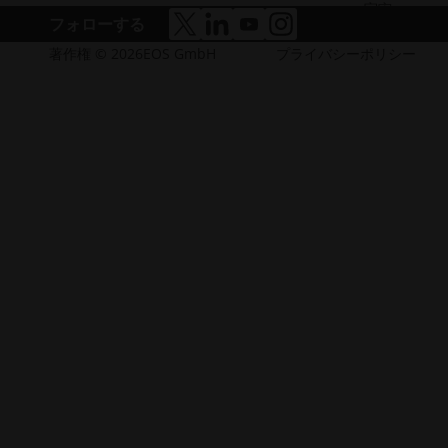
宇宙
フォローする
ア
ア
ア
ア
ク
ク
ク
ク
著作権 © 2026EOS GmbH
プライバシーポリシー
セ
セ
セ
セ
シ
シ
シ
シ
ビ
ビ
ビ
ビ
リ
リ
リ
リ
テ
テ
テ
テ
ィ
ィ
ィ
ィ
（新
（新
（新
（新
し
し
し
し
い
い
い
い
ウ
ウ
ウ
ウ
ィ
ィ
ィ
ィ
ン
ン
ン
ン
ド
ド
ド
ド
ウ
ウ
ウ
ウ
で
で
で
で
開
開
開
開
く）
く）
く）
く）