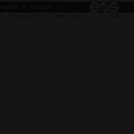
で
ア
ア
myEOS
EOS Store
開
_window
ク
ク
く）
ト
アクセシビリティ
商標
特許
JA
セ
セ
シ
シ
ビ
ビ
リ
リ
テ
テ
ィ
ィ
（新
（新
し
し
い
い
ウ
ウ
ィ
ィ
ン
ン
ド
ド
ウ
ウ
で
で
開
開