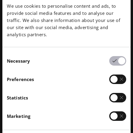
中規模 -
IMまたはAMに特化した組織。さらに、
We use cookies to personalise content and ads, to
もう一方の技術を初級から中級レベルで適用する
provide social media features and to analyse our
ための知識を持っている。単純な損益分岐点分析
traffic. We also share information about your use of
に基づき、2つの技術のうちどちらか一方を優先
our site with our social media, advertising and
する決定を下すことができる。
analytics partners.
高 -
両方の技術に特化しており、従来の樹脂加工
技術と最新の樹脂加工技術をシームレスに切り替
Consent
えることができる。あらゆる素材に関する必要な
Necessary
Selection
知識、両製造技術のプロセスに関する深い専門知
識、利用可能な製造生産量に関する理解を持って
いる。
Preferences
Statistics
ステップ3 - 結果を分析する
このフレームワークが完成すると、
ホワイトペーパー
Marketing
に
概説されている組織の準備レベルに基づく3つのグ
ラフが表示される。さまざまなグラフを確認すること