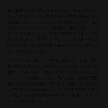
真に先進的な製造業を実現するには、製造ライフサイ
クル全体にわたって、両方の技術を柔軟に組み合わせ
る必要がある。これをどのように実現するかは、ある
特定のアプリケーションの技術的・経済的要件による
ところが大きい。また、先進的製造業を一括りに考え
るべきではなく、製造ライフサイクルのさまざまな段
階で、さまざまな生産技術の組み合わせが関連するこ
とを忘れてはならない。
EOSのコンサルティング部門
Additive Mindsは
、射出
成形機の大手メーカーであるKraussMaffei社と緊密に
連携し、AMとIMの「戦い」に対する反論となるこの
アプローチを構想しました。 私たちは、企業が樹脂
製造のさまざまな側面で直面する可能性のある現在お
よび将来の課題を評価し、2つのプロセス技術を適用
して統合する最善の方法を決定するのに役立つフレー
ムワークを作成しました。