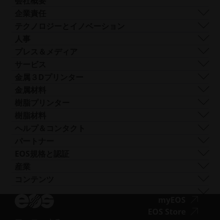
会社概要
示
示
会社概要
企業責任
事業内容
持続可能性
テクノロジーとイノベーション
企業経営
ガバナンス
DMLS
人事
世界各地の拠点
リソース
SLS
採用情報
プレス＆メディア
AMとは何か？
FDR
ア
すべての求人情報
プレスセンター
サービス
ビーム形状
ク
ロゴと画像
ソフトウェア
金属３Dプリンター
Smart Fusion
セ
テクニカルサービス
EOS M 290
金属材料
Digital Foam
シ
後処理
EOS M 290 1kW
アルミニウム
樹脂プリンター
産業用3Dプリンター
ビ
AMコンサルティング
EOS M 290-2
コバルトクロム
FORMIGA P 110 Velocis
樹脂材料
リ
トレーニングと教育
EOS M 300-4
銅
FORMIGA P 110 FDR
生体適合性
ヘルプ＆コンタクト
テ
AMターンキー
EOS M-300-4 1kW
ニッケル合金
EOS P3 NEXT
延性
サポートを受ける
パートナー
ィ
EOS M 400
その他の鋼
INTEGRA P 450
難燃性
お問い合わせ
製造パートナー
EOS規格と認証
（新
EOS M 400-4
特殊金属材料
EOS P 500
柔軟性
見本市・イベント
エコシステム・パートナー
品質管理
産業
し
EOS M4 ONYX
ステンレス鋼
EOS P 500 FDR
高性能
ソリューションファインダーをお試しくださ
イノベーション・パートナー
品質保証
自動車
コンテンツ
い
ア
AMCMのオーダーメイドプリンター
チタン
EOS P 770
多目的
い！
テクノロジー・パートナー
ISO認証
航空
ブログ
ウ
ク
工具鋼
サプライヤーとして申し込む
ア
myEOS
消費財
ポッドキャスト
ィ
セ
ニュースレター
ク
ア
EOS Store
ディフェンス
Vlog
ン
シ