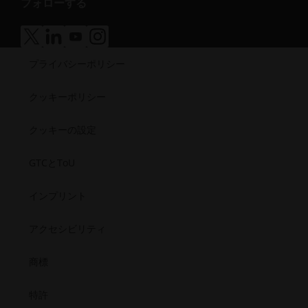
フォローする
セ
ク
エネルギー
ア
リソースライブラリ
ド
ビ
シ
セ
製造業
ク
成功事例
ウ
リ
ビ
シ
医療
ア
ア
ア
ア
セ
で
テ
リ
ビ
ク
ク
ク
ク
半導体
シ
開
ィ
プライバシーポリシー
セ
セ
セ
セ
テ
リ
宇宙
ビ
く）
シ
シ
シ
シ
（新
ィ
テ
ビ
ビ
ビ
ビ
リ
し
クッキーポリシー
（新
ィ
リ
リ
リ
リ
テ
い
テ
テ
テ
テ
し
（新
ィ.opens_new_window
ィ
ィ
ィ
ィ
ウ
クッキーの設定
い
し
（新
（新
（新
（新
ィ
ウ
い
し
し
し
し
ン
GTCとToU
い
い
い
い
ィ
ウ
ウ
ウ
ウ
ウ
ド
ン
ィ
ィ
ィ
ィ
ィ
ウ
インプリント
ド
ン
ン
ン
ン
ン
で
ド
ド
ド
ド
ウ
ド
ウ
ウ
ウ
ウ
開
アクセシビリティ
で
ウ
で
で
で
で
く）
開
で
開
開
開
開
商標
く）
く）
く）
く）
く）
開
く）
特許