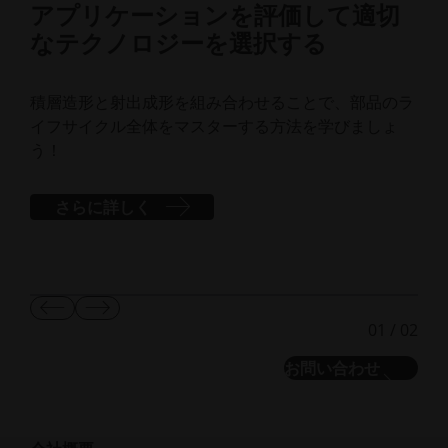
アプリケーションを評価して適切
A
なテクノロジーを選択する
す
ホワ
積層造形と射出成形を組み合わせることで、部品のラ
イフサイクル全体をマスターする方法を学びましょ
製
う！
基づ
き
さらに詳しく
前
次
01
/
02
の
の
ス
ス
お問い合わせ
ラ
ラ
イ
イ
ド
ド
を
を
表
表