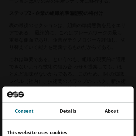
ーションはAMのみの生産シナリオに移行する。
ステップ2 - 企業の組織的準備態勢の格付け
表の最後のセクションは、組織の準備態勢を見るエリ
アである。 最終的に、これはフレームワークの最も
重要な側面であり、企業がテクノロジーを評価し、切
り替えていく能力を定義するものだからである。
これは重要である。というのも、組織が現実的に適用
できないような技術の組み合 わせを提案しても、ほ
とんど意味がないからである。 このため、IM の知識
レベル（社内）、技術間のスワップのリスク、新技術
に対するオープン性などの特性は、同じ経済的・技術
的基準についてフレームワークが提案するシナリオに
影響を与える。 アセスメントのこのセクションの結
果は、組織を以下のレベルのいずれかに分類する：
Consent
Details
About
低 -
IMまたはAMに特化した組織。製造能力を有
し、製造ラインの運営経験がある。
This website uses cookies