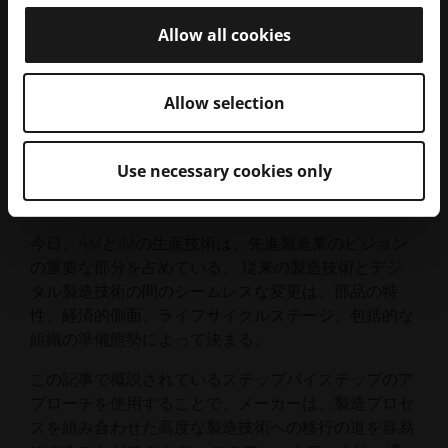
で、組織の準備態勢が及ぼす影響を見ることができ、
製造業者が先進製造業への道のりのどの段階にあるの
Allow all cookies
かを正直に示すことがいかに重要であるかを浮き彫り
にする。 最終的な提言は、製造プロセス全体にわた
るすべての利害関係者との議論のポイントを提供す
Allow selection
る。
Use necessary cookies only
補完的製造技術
今日、AMとIMの生産技術は、先進製造業のビジョン
の重要な部分を占めている。 従来の製造技術とデジ
タル製造技術の間のシームレスな変更は、部品の特
性、経済的側面、ライフサイクルステージ、包括的な
組織の準備態勢によって決まる。
この記事で概説されているステップバイステップのア
プローチを使用することで、メーカーは、製造プロセ
スを組み合わせた高度な製造技術への移行の道を容易