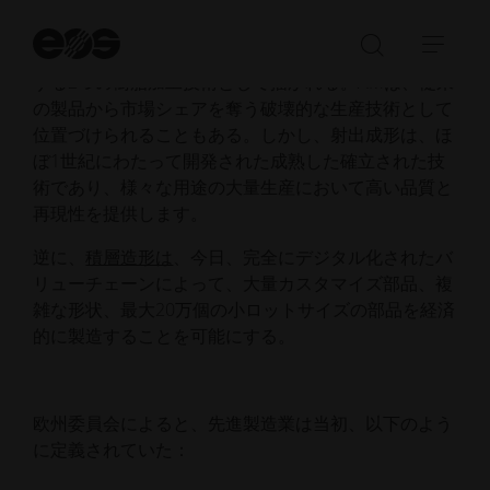
両方の長所を選ぶ
検
積層造形（AM）と射出成形（IM）は、しばしば競合
索
検
ナ
開
する2つの樹脂加工技術として描かれる。AMは、従来
索
ビ
始
の製品から市場シェアを奪う破壊的な生産技術として
バ
ゲ
位置づけられることもある。しかし、射出成形は、ほ
ー
ー
ぼ1世紀にわたって開発された成熟した確立された技
の
シ
術であり、様々な用途の大量生産において高い品質と
Open/Clo
ョ
再現性を提供します。
ン
を
逆に、
積層造形は
、今日、完全にデジタル化されたバ
開
リューチェーンによって、大量カスタマイズ部品、複
く
雑な形状、最大20万個の小ロットサイズの部品を経済
／
的に製造することを可能にする。
閉
じ
る
欧州委員会によると、先進製造業は当初、以下のよう
に定義されていた：