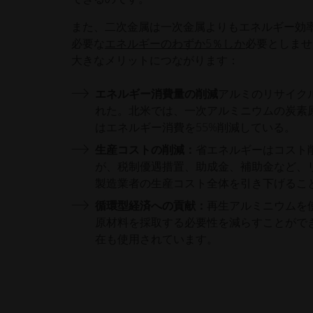
また、二次金属は一次金属よりもエネルギー効率
必要な
エネルギーのわずか5％しか
必要としませ
大きなメリットにつながります：
エネルギー消費量の削減
アルミのリサイク
れた。北米では、一次アルミニウムの炭素原
はエネルギー消費を55%削減している。
生産コストの削減：
省エネルギーはコスト
が、税制優遇措置、助成金、補助金など、
製造業者の生産コスト全体を引き下げるこ
循環型経済への貢献：
再生アルミニウムを
原材料を採取する必要性を減らすことがで
在も使用されています。