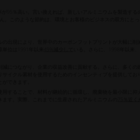
が95％高い。言い換えれば、新しいアルミニウムを製造する
ん。このような節約は、環境とお客様のビジネスの双方にとっ
ルの出現により、世界中のカーボンフットプリントが大幅に削
単位は1991年以来
49%減少して
いる。さらに、1998年以来
削減につながり、企業の収益改善に貢献する。さらに、多くの
リサイクル素材を使用するためのインセンティブを提供してお
とができます。
使用することで、材料が継続的に循環し、廃棄物を最小限に抑
きます。実際、これまでに生産されたアルミニウムの
75％近く