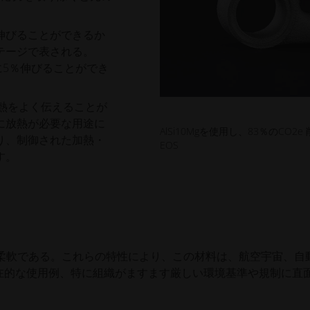
伸びることができるか
テージで表される。
前に5％伸びることができ
Mgは熱をよく伝えることが
に放熱が必要な用途に
AlSi10Mgを使用し、83％のC
り、制御された加熱・
EOS
す。
り、柔軟である。これらの特性により、この材料は、航空宇宙、自
在的な使用例、特に組織がますます厳しい環境基準や規制に直