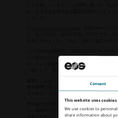
とを目指しています。この精神に基づき、私た
む、さまざまな
責任ある製品を
開発してきました。
しました。
EOS Aluminium AlSi10Mgは
、当社のポートフォ
ど、数え切れないほどの用途に不可欠です。20
が導入されました。これは、材料のほぼ3分の1
2025年初頭の時点で、当社は100％リサイ
この移行により、100%リサイクル原料から製造されるEO
おいてより持続可能な選択肢となりました。フラ
一環として、外部監査人であるテュフ・スードがIS
重要なことは、AlSi10Mgは以前のものと同
Consent
開発基準に従って材料を検証することで、これを
まであり、コストと時間のかかる再加工プロセ
This website uses cookies
米国国立標準技術研究所（NIST）によると、
A
We use cookies to personali
し、最終的には企業に何百万ドルものコストがかかりま
share information about you
課題を回避し、より環境に優しいアルミニウム