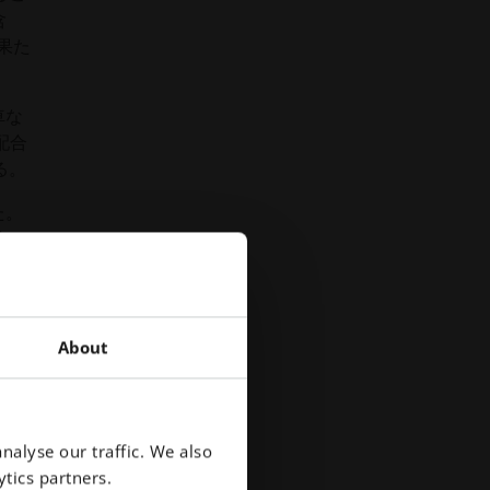
含
を果た
車な
配合
る。
た。
途に
トの
よび
About
じま
要
nalyse our traffic. We also
うな
tics partners.
す。