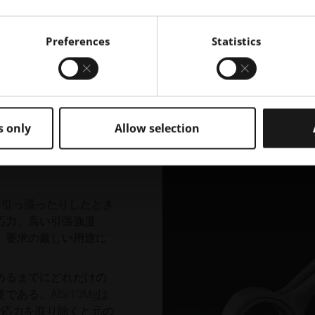
Preferences
Statistics
s only
Allow selection
用途に適しています。その仕様
たり引っ張ったりしたとき
応力。高い引張強度
、要求の厳しい用途に
めるまでにどれだけの
る。AlSi10Mgは
で応力を取り除くと元の