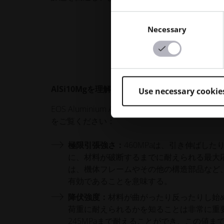
Consent
Necessary
Selection
AlSi10Mgを理解する
Use necessary cookie
EOS Aluminium AlSi10Mgは、幅広いAM
をご覧ください：
極限引張強さ：
460MPaは、引き伸ばし
に、材料が破断するまでに耐えられる最大
は、機体フレームやその他の構造部品など
有効であることを意味する。
降伏強度：
材料が曲がったり反ったりし始
荷重に耐えられるかを知ることは非常に重要であ
245MPaまで耐えることができ、この値ま