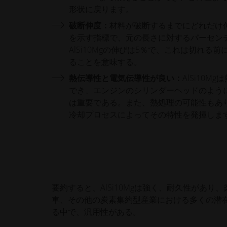
形状に戻ります。
破断伸度：
材料が破断するまでにどれだけ
を示す指標で、元の長さに対するパーセン
AlSi10Mgの伸びは5％で、これは切れる
ることを意味する。
熱伝導性と電気伝導性が良い：
AlSi10
でき、エンジンのシリンダーヘッドのよう
は重要である。また、熱処理の可能性もあ
冷却プロセスによってその特性を発揮しま
要約すると、AlSi10Mgは強く、耐久性があ
車、その他の炭素集約型産業における多くの潜
る中で、汎用性がある。