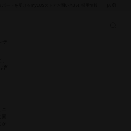
ア
ア
サポートを受ける
myEOS
ストア
お問い合わせ
採用情報
JA
的に
ク
ク
セ
セ
シ
シ
検
サイ
ビ
ビ
検
索
。次
リ
リ
索
開
テ
テ
ンテ
始
バ
ィ
ィ
ー
（新
（新
金属ソリューション
し
し
の
て、
い
い
産業用3Dプリンティングの能力を
Open
は言
拡大するために、金属積層造形技
ウ
ウ
術と材料について詳しくご覧くだ
ィ
ィ
さい
ン
ン
ド
ド
ウ
ウ
で
で
樹脂ソリューション
開
開
産業用3Dプリンティングの能力を
ミニ
く）
く）
拡大するための、樹脂積層造形技
て固
術と材料をご覧ください
とが