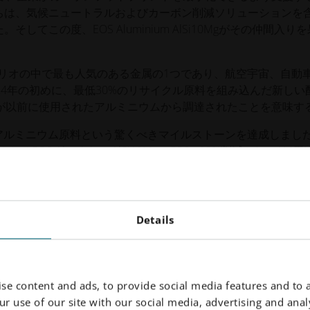
ちは、気候ニュートラルおよびカーボン削減ソリューションを
そしてこの度、EOS Aluminium AlSi10Mgがその仲間入り
リオの中で最も人気のある金属の1つであり、航空宇宙、自動
24年の初めに、最低30%のリサイクル原料を組み込んだ新しい
が以前に使用されたアルミニウムから調達されたことを意味す
クルアルミニウム原料という驚くべきマイルストーンを達成しまし
S Aluminium AlSi10MgのCO2e 83%削減され、AM用
ウンホーファーEMIの独立したライフサイクル・アセスメン
O14040/44基準に従ってこの結果を検証しました。
じ特性を維持しているということです。EOSは、当社の高い品質お
Details
保証しました。 すべての特性と性能指標は、AMのために同
スを回避するのに役立ちます。
Mアプリケーションの完全な再確認には
何千ものテストと数年を
se content and ads, to provide social media features and to a
す。Responsible AlSi10Mgを使用することで、このよ
r use of our site with our social media, advertising and analy
粉末という付加的な利点とともに生産を継続することができま