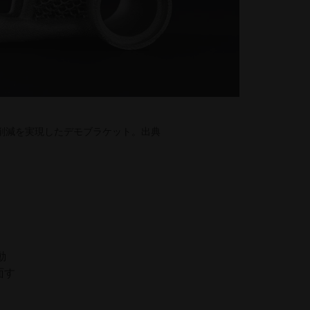
O2e 削減を実現したデモブラケット。出典
動
面す