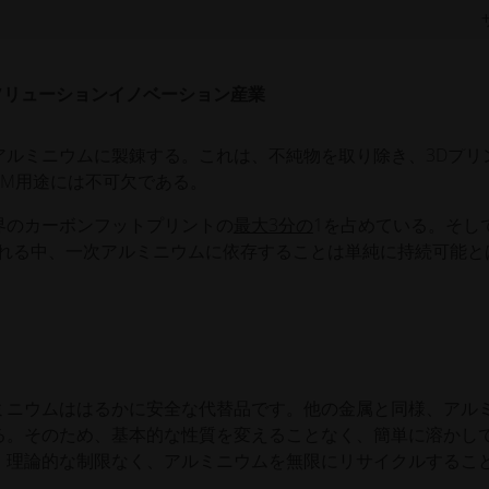
持っており、多くの用途に不可欠な金属である。しかし、歴史
室効果ガス総排出量の
2％を占めていると推定されて
います。
ソリューション
イノベーション
産業
 "アルミニウムの生産は、炭素集約的な取り組みである。ボーキ
化アルミニウム（またはアルミナ）に精製しなければならない
アルミニウムに製錬する。これは、不純物を取り除き、3Dプリ
AM用途には不可欠である。
界のカーボンフットプリントの
最大3分の
1を占めている。そし
れる中、一次アルミニウムに依存することは単純に持続可能と
ミニウムははるかに安全な代替品です。他の金属と同様、アル
る。そのため、基本的な性質を変えることなく、簡単に溶かし
、理論的な制限なく、アルミニウムを無限にリサイクルするこ