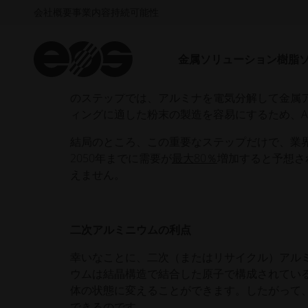
会社概要
事業内容
持続可能性
アルミニウムは軽量でありながら強靭な特性を
見ると、その環境への影響は甚大で、世界の温
金属ソリューション
樹脂
一次生産、つまり新しい、あるいは "バージン
ト鉱石から金属を抽出した後、
バイエル法で
酸
のステップでは、アルミナを電気分解して金属
ィングに適した粉末の製造を容易にするため、
結局のところ、この重要なステップだけで、業
2050年までに需要が
最大80％
増加すると予想さ
えません。
二次アルミニウムの利点
幸いなことに、二次（またはリサイクル）アル
ウムは結晶構造で結合した原子で構成されてい
体の状態に変えることができます。したがって
できるのです。