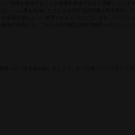
ESG）目標を達成することが最優先事項であると理解していま
には、
量を削減したことを証明する証明書を毎年発行して
CO2排出
お客様が望むように使用できるようにしています。ESGパフ
な融資の確保など、これらの証明書は持続可能性へのコミット
効果ガス排出削減への一歩を踏み出しましょう。もっと知りたいですか？