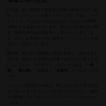
EOSは、鋭く前向きで創造的な精神で構成されていま
す。イノベーションが私たちのエンジンであり、アデ
ィティブ・マニュファクチャリング（AM）への情熱
が私たちを結束させています。私たちは未来を切り開
き、世界を責任ある製造業へと導きたいと考えてお
り、日々、お客様のために最善のソリューションを見
出すべく努力しています。
数年前、協力的で革新的な環境を創造し、維持するた
めには、指針となる原則が必要であることに気づきま
した。これが、EOSのコア・バリューである「
一体
感」「責任感」「公正さ」「卓越性」
につながったの
です。
こうした企業理念の信条は、私たちができる限りの方
法で互いに支え合うことに注力するだけでなく、顧客
との関係に対する私たちのアプローチにも活かされて
います。