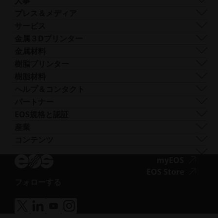
DMLS
人事
世界各地の拠点
リソース
SLS
採用情報
プレス＆メディア
AMとは何か？
FDR
ア
すべての求人情報
プレスセンター
サービス
ビーム形状
ク
ロゴと画像
ソフトウェア
金属３Dプリンター
Smart Fusion
セ
テクニカルサービス
EOS M 290
金属材料
Digital Foam
シ
後処理
EOS M 290 1kW
アルミニウム
樹脂プリンター
産業用3Dプリンター
ビ
AMコンサルティング
EOS M 290-2
コバルトクロム
FORMIGA P 110 Velocis
樹脂材料
リ
トレーニングと教育
EOS M 300-4
銅
FORMIGA P 110 FDR
生体適合性
ヘルプ＆コンタクト
テ
AMターンキー
EOS M-300-4 1kW
ニッケル合金
EOS P3 NEXT
延性
サポートを受ける
パートナー
ィ
EOS M 400
その他の鋼
INTEGRA P 450
難燃性
お問い合わせ
製造パートナー
EOS規格と認証
（新
EOS M 400-4
特殊金属材料
EOS P 500
柔軟性
見本市・イベント
エコシステム・パートナー
品質管理
産業
し
EOS M4 ONYX
ステンレス鋼
EOS P 500 FDR
高性能
ソリューションファインダーをお試しくださ
イノベーション・パートナー
品質保証
自動車
コンテンツ
い
ア
AMCMのオーダーメイドプリンター
チタン
EOS P 770
多目的
い！
テクノロジー・パートナー
ISO認証
航空
ブログ
ウ
ク
工具鋼
サプライヤーとして申し込む
ア
myEOS
消費財
ポッドキャスト
ィ
セ
ニュースレター
ク
ア
EOS Store
ディフェンス
Vlog
ン
シ
フォローする
セ
ク
エネルギー
ア
リソースライブラリ
ド
ビ
シ
セ
製造業
ク
成功事例
ウ
リ
ビ
シ
医療
ア
ア
ア
ア
セ
で
テ