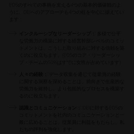
EOSのすべての事柄を支える4つの基本的価値観のよ
うに、DEIへのアプローチも4つの柱を中心に据えてい
ます：
インクルーシブなリーダーシップ：
多様で公平
な労働力の構築に対する経営幹部レベルのコミッ
トメントは、こうした取り組みに対する信頼を築
くのに役立ちます。(EOSのコア・リーダーシッ
プ・チームの50%はすでに女性が占めています)
人々の経験：
データ収集を通じて従業員の経験
に関する洞察を深めることは、前向きで生産的な
労働力を維持し、より包括的なプロセスを構築す
るのに役立ちます。
認識とコミュニケーション：
DEIに対するEOSの
コミットメントを社内のコミュニケーションと一
般に広めることは、従業員に利益をもたらし、私
たちの評判を強化します。