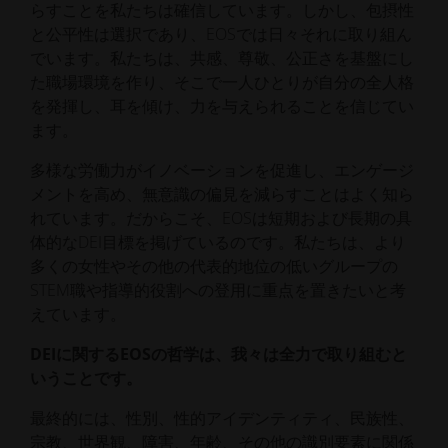
らすことを私たちは確信しています。しかし、包摂性
と公平性は選択であり、EOSでは日々それに取り組ん
でいます。私たちは、共感、尊敬、公正さを基盤にし
た職場環境を作り、そこで一人ひとりが自分の全人格
を発揮し、耳を傾け、力を与えられることを信じてい
ます。
多様な労働力がイノベーションを促進し、エンゲージ
メントを高め、無意識の偏見を減らすことはよく知ら
れています。だからこそ、EOSは短期および長期の具
体的なDEI目標を掲げているのです。私たちは、より
多くの女性やその他の代表的地位の低いグループの
STEM職や指導的役割への登用に重点を置きたいと考
えています。
DEIに関するEOSの哲学は、我々は全力で取り組むと
いうことです。
最終的には、性別、性的アイデンティティ、民族性、
宗教、世界観、障害、年齢、その他の識別要素に関係