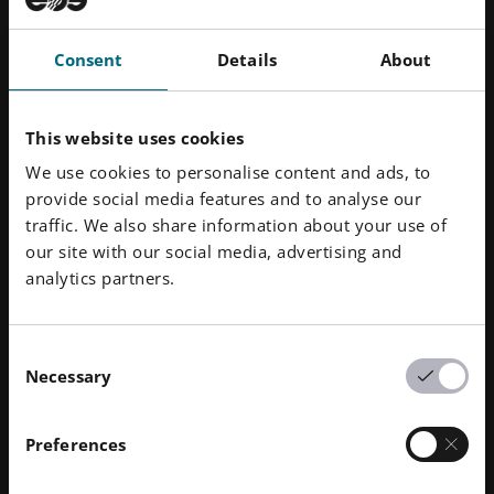
Consent
Details
About
This website uses cookies
従業員の健康維持
We use cookies to personalise content and ads, to
provide social media features and to analyse our
ウェルビーイングは多面的な概念であり、EOSもまさ
traffic. We also share information about your use of
にそのように取り組んでいます。健康という観点か
our site with our social media, advertising and
ら、運動、栄養、リラクゼーション、人間工学、健康
analytics partners.
サポート、健康志向のリーダーシップ、回復力という
7段階のアプローチで従業員の健康を促進していま
す。
Consent
Necessary
Selection
このアプローチを支える要素には、フィットネスやス
ポーツ活動、栄養アドバイスやその他の健康コース、
Preferences
人間工学に基づいて設計された職場、社内の医師、緊
急支援プログラムなどがあります。