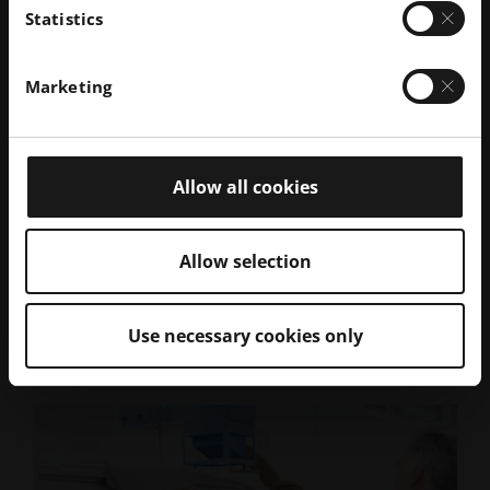
Statistics
当社は、労働者が職場の外で過ごす必要があるときに
も対応するヘルス＆ウェルネス・リソースを提供して
います。1日や2日、あるいは数日（またはそれ以上）
Marketing
であろうと、健康休暇や有給休暇はすぐに利用できま
す。また、育児休暇については、出産予定者や新米パ
パ・ママ全員を柔軟にサポートできるような方法でア
プローチしています(2022年に育児休暇を取得した134
Allow all cookies
人の従業員の定着率は97%でした)。
福利厚生に関して、EOSでは正社員、派遣社員、社会
Allow selection
人学生を区別していません。どなたでもご利用いただ
けます。
Use necessary cookies only