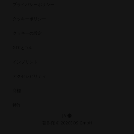
リ
ビ
ク
ク
ク
ク
半導体
シ
開
ィ
プライバシーポリシー
セ
セ
セ
セ
テ
リ
宇宙
ビ
く）
シ
シ
シ
シ
（新
ィ
テ
ビ
ビ
ビ
ビ
リ
し
クッキーポリシー
（新
ィ
リ
リ
リ
リ
テ
い
テ
テ
テ
テ
し
（新
ィ.opens_new_window
ィ
ィ
ィ
ィ
ウ
クッキーの設定
い
し
（新
（新
（新
（新
ィ
ウ
い
し
し
し
し
ン
GTCとToU
い
い
い
い
ィ
ウ
ウ
ウ
ウ
ウ
ド
ン
ィ
ィ
ィ
ィ
ィ
ウ
インプリント
ド
ン
ン
ン
ン
ン
で
ド
ド
ド
ド
ウ
ド
ウ
ウ
ウ
ウ
開
アクセシビリティ
で
ウ
で
で
で
で
く）
開
で
開
開
開
開
商標
く）
く）
く）
く）
く）
開
く）
特許
JA
著作権 © 2026EOS GmbH