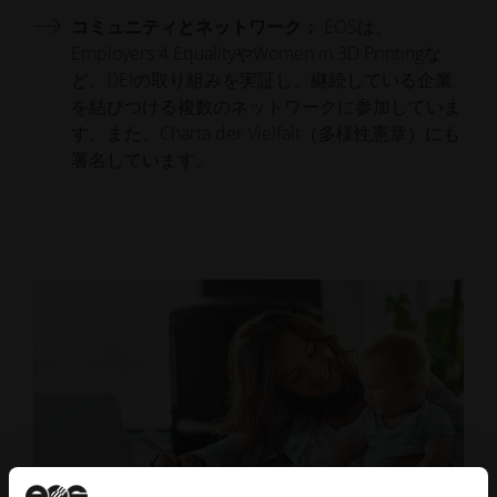
コミュニティとネットワーク：
EOSは、
Employers 4 EqualityやWomen in 3D Printingな
ど、DEIの取り組みを実証し、継続している企業
を結びつける複数のネットワークに参加していま
す。また、Charta der Vielfalt（多様性憲章）にも
署名しています。