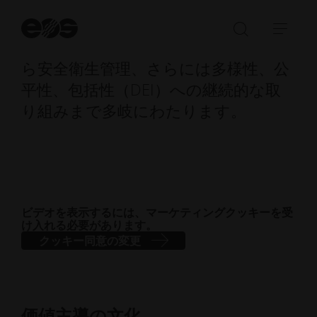
ートを提供することで、成功と成長を
継続できるよう一貫して取り組んでい
検
索
検
ナ
ます。これは、価値観に基づく実践か
開
索
ビ
始
ら安全衛生管理、さらには多様性、公
バ
ゲ
平性、包括性（DEI）への継続的な取
ー
ー
り組みまで多岐にわたります。
の
シ
Open/Clo
ョ
ン
を
開
く
／
ビデオを表示するには、マーケティングクッキーを受
け入れる必要があります。
閉
クッキー同意の変更
じ
る
価値主導の文化