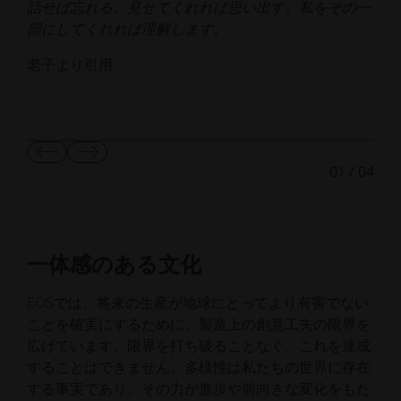
話せば忘れる。見せてくれれば思い出す。私をその一
受
部にしてくれれば理解します。
識
老子より引用
Kha
前
次
01
/
04
の
の
ス
ス
ラ
ラ
イ
イ
ド
ド
を
を
一体感のある文化
表
表
示
示
EOSでは、将来の生産が地球にとってより有害でない
ことを確実にするために、製造上の創意工夫の限界を
広げています。限界を打ち破ることなく、これを達成
することはできません。多様性は私たちの世界に存在
する事実であり、その力が進歩や前向きな変化をもた