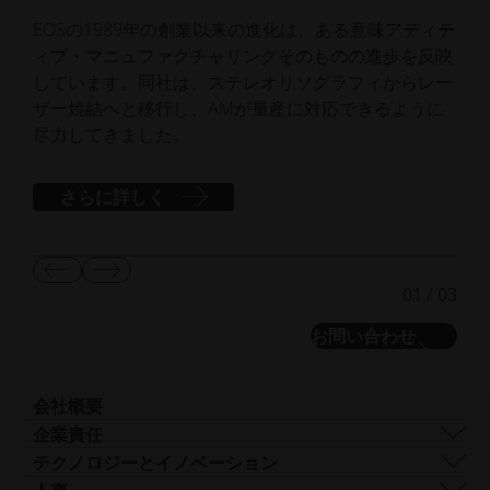
EOSの1989年の創業以来の進化は、ある意味アディテ
E
ィブ・マニュファクチャリングそのものの進歩を反映
す。
しています。同社は、ステレオリソグラフィからレー
を
ザー焼結へと移行し、AMが量産に対応できるように
てく
尽力してきました。
さらに詳しく
前
次
01
/
03
の
の
ス
ス
お問い合わせ
ラ
ラ
イ
イ
ド
ド
を
を
会社概要
表
表
会社概要
企業責任
示
示
事業内容
持続可能性
テクノロジーとイノベーション
企業経営
ガバナンス