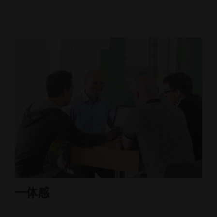
一体感
責