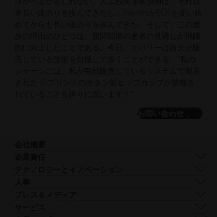
浮かべるかもしれない。人工股関節置換術は、それ以
来長い道のりを歩んできたし、EverleeがEOSを使い始
めてからも長い道のりを歩んできた。そして、この進
歩の理由のひとつは、股関節痛の患者の見通しが飛躍
的に向上したことである。今日、エバリーは自分が販
売している技術を自慢して歩くことができる。"私の
シャーシには、私が毎日販売しているシステムで製造
された3Dプリントのチタン製ヒップカップが装備さ
れていることを誇りに思います！"
お問い合わせ
会社概要
会社概要
企業責任
事業内容
持続可能性
テクノロジーとイノベーション
企業経営
ガバナンス
DMLS
人事
世界各地の拠点
リソース
SLS
採用情報
プレス＆メディア
AMとは何か？
FDR
ア
すべての求人情報
プレスセンター
サービス
ビーム形状