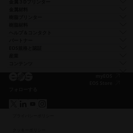
ク
ロゴと画像
ソフトウェア
金属３Dプリンター
Smart Fusion
セ
テクニカルサービス
EOS M 290
金属材料
Digital Foam
シ
後処理
EOS M 290 1kW
アルミニウム
樹脂プリンター
産業用3Dプリンター
ビ
AMコンサルティング
EOS M 290-2
コバルトクロム
FORMIGA P 110 Velocis
樹脂材料
リ
トレーニングと教育
EOS M 300-4
銅
FORMIGA P 110 FDR
生体適合性
ヘルプ＆コンタクト
テ
AMターンキー
EOS M-300-4 1kW
ニッケル合金
EOS P3 NEXT
延性
サポートを受ける
パートナー
ィ
EOS M 400
その他の鋼
INTEGRA P 450
難燃性
お問い合わせ
製造パートナー
EOS規格と認証
（新
EOS M 400-4
特殊金属材料
EOS P 500
柔軟性
見本市・イベント
エコシステム・パートナー
品質管理
産業
し
EOS M4 ONYX
ステンレス鋼
EOS P 500 FDR
高性能
ソリューションファインダーをお試しくださ
イノベーション・パートナー
品質保証
自動車
コンテンツ
い
ア
AMCMのオーダーメイドプリンター
チタン
EOS P 770
多目的
い！
テクノロジー・パートナー
ISO認証
航空
ブログ
ウ
ク
工具鋼
サプライヤーとして申し込む
ア
myEOS
消費財
ポッドキャスト
ィ
セ
ニュースレター
ク
ア
EOS Store
ディフェンス
Vlog
ン
シ
フォローする
セ
ク
エネルギー
ア
リソースライブラリ
ド
ビ
シ
セ
製造業
ク
成功事例
ウ
リ
ビ
シ
医療
ア
ア
ア
ア
セ
で
テ
リ
ビ
ク
ク
ク
ク
半導体
シ
開
ィ
プライバシーポリシー
セ
セ
セ
セ
テ
リ
宇宙
ビ
く）
シ
シ
シ
シ
（新
ィ
テ
ビ
ビ
ビ
ビ
リ
し
クッキーポリシー
（新
ィ
リ
リ
リ
リ