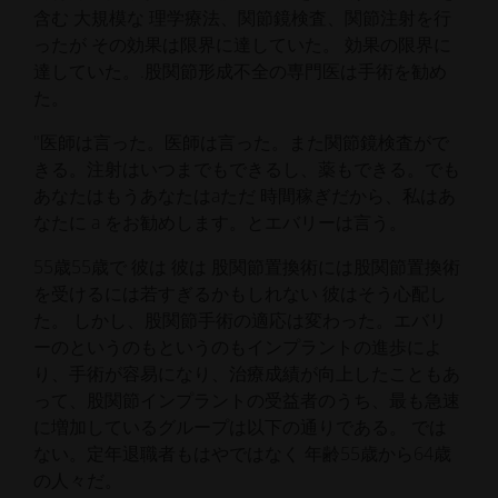
含む
大規模な
理学療法、関節鏡検査、関節注射を行
ったが
その効果は限界に達していた。
効果の限界に
達していた。
.股関節形成不全の専門医は手術を勧め
た。
"
医師は言った。
医師は言った。
また関節鏡検査がで
きる。注射はいつまでもできるし、薬もできる。でも
あなたはもう
あなたは
a
ただ
時間稼ぎ
だから、私はあ
なたに
a
をお勧めします。
とエバリーは言う。
55歳
55歳で
彼は
彼は
股関節置換術には
股関節置換術
を受けるには若すぎるかもしれない
彼はそう心配し
た。
しかし、股関節手術の適応は変わった。エバリ
ーの
というのも
というのも
インプラントの進歩によ
り、手術が容易になり、治療成績が向上したこともあ
って、股関節インプラントの受益者のうち、最も急速
に増加しているグループは以下の通りである。
では
ない。
定年退職者
もはや
ではなく
年齢
55歳から64歳
の人々だ。