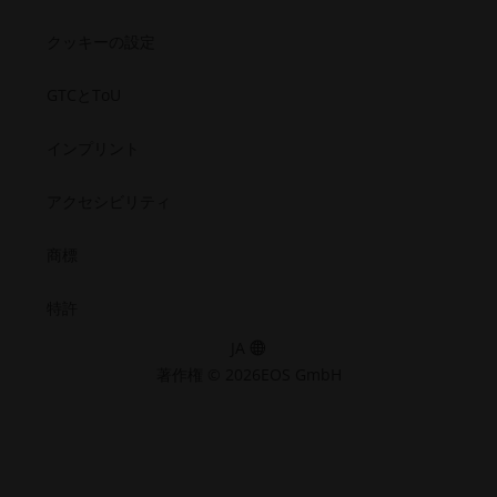
テ
い
テ
テ
テ
テ
し
（新
ィ.opens_new_window
ィ
ィ
ィ
ィ
ウ
クッキーの設定
い
し
（新
（新
（新
（新
ィ
ウ
い
し
し
し
し
ン
GTCとToU
い
い
い
い
ィ
ウ
ウ
ウ
ウ
ウ
ド
ン
ィ
ィ
ィ
ィ
ィ
ウ
インプリント
ド
ン
ン
ン
ン
ン
で
ド
ド
ド
ド
ウ
ド
ウ
ウ
ウ
ウ
開
アクセシビリティ
で
ウ
で
で
で
で
く）
開
で
開
開
開
開
商標
く）
く）
く）
く）
く）
開
く）
特許
JA
著作権 © 2026EOS GmbH