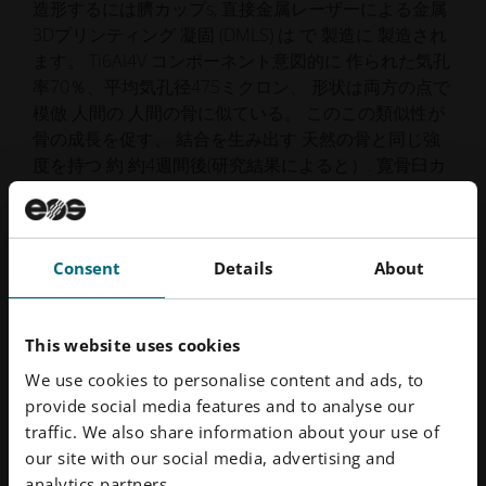
造形するには
臍カップ
s
,
直接金属レーザーによる金属
3Dプリンティング
凝固
(
DMLS
)
は
で
製造に
製造され
ます。
Ti6AI4
V
コンポーネント
意図的に
作られた
気孔
率70％、平均気孔径475ミクロン、
形状は
両方の点で
模倣
人間の
人間の骨に似ている。
この
この類似性が
骨の成長を促す、
結合を生み出す
天然の骨と同じ強
度を持つ
約
約4
週間後
(研究結果によると）
.
寛骨臼カ
ップは
は現在、確立され、広く使用されている。
多
くの外科医が、自分のインプラントがどのように作ら
れているのかさえ知らないかもしれない。
Consent
Details
About
インプラントの選択は通常、どのようなタイプのカッ
プが 特定の患者に最適であるかに基づき、外科医の
裁量に委ねら れている。しかし、AMがより高いレベ
This website uses cookies
ルの生産成熟度と効率に到達した現在、AMとAMの価
We use cookies to personalise content and ads, to
格差は、インプラントの種類によって大きく異なって
provide social media features and to analyse our
きています。
との価格差は
Dプリント臼蓋カップ
と
従
traffic. We also share information about your use of
来のカップ
s
多孔質プラズマ溶射で作られた
が
が下が
our site with our social media, advertising and
っている。
外科医は現在、より接着性の高いこのイン
analytics partners.