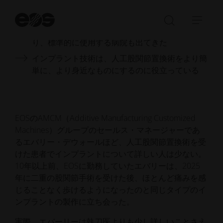
3Dプリンターによる表面形状が骨との融合を促
す
検
索
検
ナ
3Dプリンターによるインプラントの価格が下が
開
索
ビ
り、標準的に使用する病院も出てきた
始
バ
ゲ
インプラント技術は、人工股関節置換術をより簡
ー
ー
単に、より身近なものにするのに役立っている
の
シ
Open/Clo
ョ
ン
を
EOSのAMCM（Additive Manufacturing Customized
開
Machines）グループのセールス・マネージャーであ
く
るエバリー・デウォールほど、人工股関節置換術を受
／
けた患者でインプラントについて詳しい人は少ない。
閉
10年以上前、EOSに勤務していたエバリーは、2025
じ
年に二重の股関節手術を受けた後、ほとんど痛みを感
る
じることなく歩けるようになったのと同じタイプのイ
ンプラントの製作に立ち会った。
実際、エバーリーは執刀医よりも少し詳しいことさえ