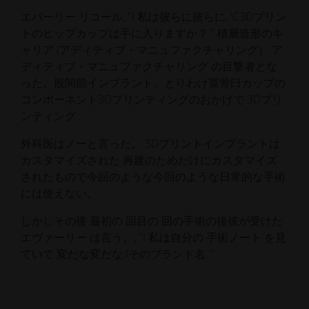
エバーリー
リコール
,
"I
私は彼らに
彼らに
,
'C
3Dプリン
トのヒップカップは手に入りますか？
'
"
積層造形のキ
ャリア
(アディティブ・マニュファクチャリング）
ア
ディティブ・マニュファクチャリング
の目撃者とな
った。
股関節インプラント、とりわけ寛骨臼カップの
コンポーネント
3Dプリンティングのおかげで
3Dプリ
ンティング
.
外科医はノーと言った。
.3Dプリント
インプラントは
カスタマイズされた
再建のためだけにカスタマイズ
されたもので
今回のような
今回のような日常的な手術
には使えない。
しかし
その後
最初の
回目の
回の手術の後
彼が受けた
エヴァーリー
は言う。
,
"
I
私は
自分の
手術ノート
を見
ていて
変だな
変だな
:
I
そのブランド名
.
'"