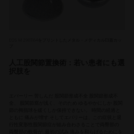
EOS M 290Ti64をプリントしたメタル・メディカル臼蓋カッ
プ
人工股関節置換術：若い患者にも選
択肢を
エバーリー
苦しんだ
股関節形成不全
股関節形成不
全、
股関節窩が浅く、そのため
ゆるやかにしか
股関
節の拇指球を緩くしか保持できない。
時間の経過と
ともに
痛みが増す
.
そして
エバリーは、この症状と退
行性変形性股関節症が組み合わさることで
両臀部の
両臀部の軟骨が
.
最初の試み
痛みを和らげるために
を