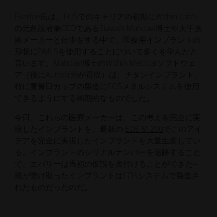
Everlee氏は、EOSでのキャリアの初期にWithin Lab's
の元創設者兼CEOであるSiavash Mahdavi博士や大手医
療メーカーと仕事をする中で、医療用インプラントの
形状にDMLSを使用することについて多くを学んだと
言います。Mahdavi博士のWithin Medicalソフトウェ
ア（後にAutodeskが買収）は、チタンインプラント、
特に寛骨臼カップの製造にEOSメタルシステムを使用
できるようにする画期的なものでした。
今日、これらの医療メーカーは、この考えを完全に実
現したインプラントを、最新の
EOS M 290
でこのアイ
デアを完全に実現したインプラントを大量生産してい
る。インプラントのシリアルナンバーを追跡すること
で、エバリーは当初の仮説を裏付けることができた--
彼が受け取ったインプラントはEOSシステムで製造さ
れたものだったのだ。