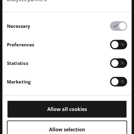
プラントを選択する傾向にある、
一部の病院では、
3Dプリンターで製造されたものだけを在庫として置
くことで、在庫を簡素化している。
Dプリントされた
Consent
もの
.
Necessary
Selection
外科医は知っていた。
知る
インプラントの
インプラ
ントが
インプラントが
.
エバーリーがインプラントが
Preferences
インプラントが
3Dプリントされたものです、
外科医
は、幾何学的な形がどのように
d
手術がどのように変
Statistics
わったかを説明した。"
F
若い
エバリーのような）若い
患者には
私たちは
ただ
ソケットを削り
インプラント
を打ち込むだけです。
と外科医は言った。
"
若い患者
Marketing
の骨密度が高ければ
スクリューは必要ありません、
スクリューは必要ありません
.
"
患者の骨の成長がイン
プラントと融合するのです。"I
6週間後には
'
インプラ
ントを
インプラントを
抜くことはできません。
と外
Allow all cookies
科医は言った。
Allow selection