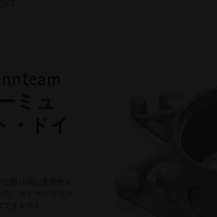
art
nteam
フォーミュ
ト・ドイ
能な限り高い安定性を
一方、ホイールマウン
はできません。