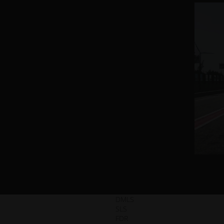
DMLS
SLS
FDR