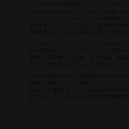
コンセプト設計の段階から、エンジニアはEOS パー
Technologies社のCADソフトウェアを活用
げで、コンストラクターはパーツを構造要件に
ができました。このようにして、軽量性と剛性
理的特性をナックルに正確に与えることができ
ひとつは、アディティブ・マニュファクチャリ
作る必要がなくなることです。さらに、設計か
全体がより正確になるため、多くの場合、再加
ます。この部品はすぐにレースで使えるように
パーツの重量は660グラム削減され、Rennteam Uni 
軽量化に成功しました。同時に、エンジニアたち
せることに成功しました。これはモータースポ
字であり、ラップタイムの短縮と燃料消費量の
た。