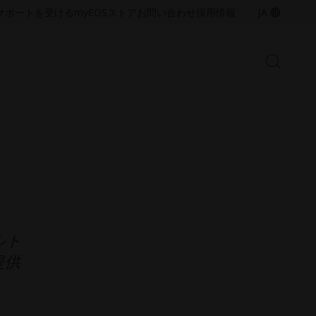
ア
ア
サポートを受ける
myEOS
ストア
お問い合わせ
採用情報
JA
ク
ク
セ
セ
シ
シ
検
ビ
ビ
検
索
リ
リ
索
開
テ
テ
始
バ
ィ
ィ
ー
（新
（新
金属ソリューション
し
し
の
い
い
産業用3Dプリンティングの能力を
Open
拡大するために、金属積層造形技
ウ
ウ
術と材料について詳しくご覧くだ
ィ
ィ
さい
ン
ン
ド
ド
ウ
ウ
ルト
で
で
樹脂ソリューション
開
開
産業用3Dプリンティングの能力を
提供
く）
く）
拡大するための、樹脂積層造形技
術と材料をご覧ください