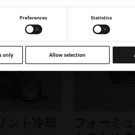
Preferences
Statistics
s only
Allow selection
リント冷却
フォーミ