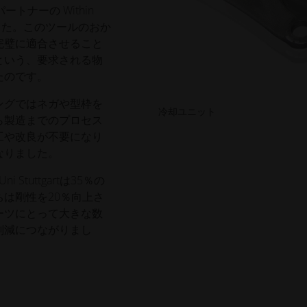
トナーの Within
しました。このツールのおか
完璧に適合させること
という、要求される物
たのです。
ングではネガや型枠を
冷却ユニット
ら製造までのプロセス
工や改良が不要になり
なりました。
Stuttgartは35％の
は剛性を20％向上さ
ーツにとって大きな数
削減につながりまし