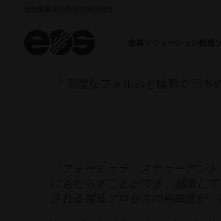
会社概要
事業内容
持続可能性
開発・生産期間の大幅な短縮
金属ソリューション
樹脂
剛性を20％向上させ、サーキ
完璧なフォルムと輪郭で35％
「フォーミュラ・ステューデント
にもたらすことができ、感激してい
される製造プロセスの自由度が、