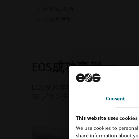
20 % 高い剛性
-660g 軽量化
EOS成功事例
EOSが30年にわたり取り組んでき
3Dプリンティング技術の活用事
Consent
This website uses cookies
We use cookies to personali
share information about you