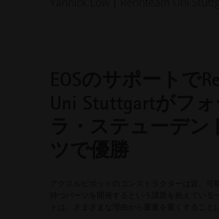
Yannick Löw｜Rennteam Uni Stuttg
EOSのサポートでRen
Uni Stuttgartが
ラ・ステューデン
ツで優勝
アクスルピボットのコンストラクターは皆、可
持つパーツを開発するという課題を抱えている
トは、さまざまな理由から重量を重くすること