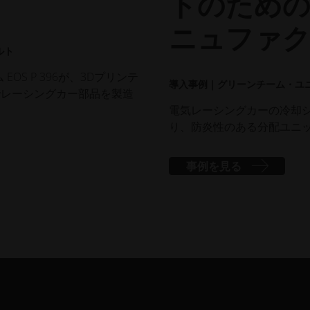
トのため
ニュファ
ルト
S P 396が、3Dプリンテ
導入事例｜グリーンチーム・ユ
0でレーシングカー部品を製造
電気レーシングカーの冷却
り、防炎性のある分配ユニ
事例を見る