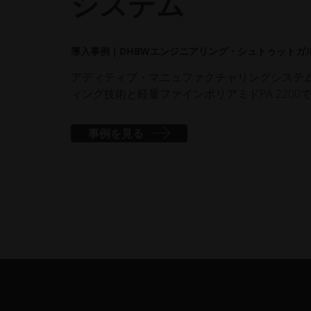
システム
導入事例｜DHBWエンジニアリング・シュトゥットガ
アディティブ・マニュファクチャリングシステム EO
ィング技術と軽量ファインポリアミドPA 220
事例を見る