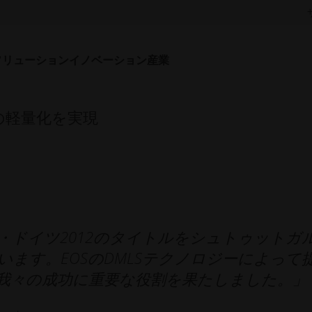
ソリューション
イノベーション
産業
ットでの信頼性を高める
の軽量化を実現
・ドイツ2012のタイトルをシュトゥットガ
ます。EOSのDMLSテクノロジーによって
我々の成功に重要な役割を果たしました。」